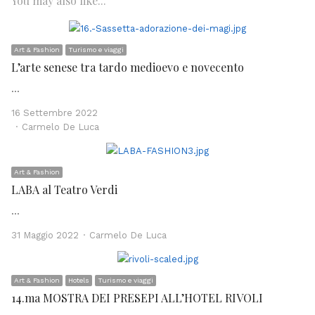
You may also like...
Art & Fashion
Turismo e viaggi
L’arte senese tra tardo medioevo e novecento
…
16 Settembre 2022
Author
Carmelo De Luca
Art & Fashion
LABA al Teatro Verdi
…
Author
31 Maggio 2022
Carmelo De Luca
Art & Fashion
Hotels
Turismo e viaggi
14.ma MOSTRA DEI PRESEPI ALL’HOTEL RIVOLI