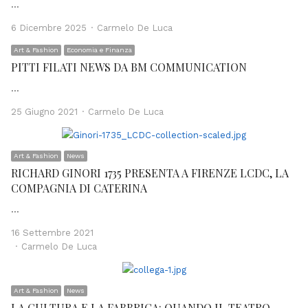
…
Author
6 Dicembre 2025
Carmelo De Luca
Art & Fashion
Economia e Finanza
PITTI FILATI NEWS DA BM COMMUNICATION
…
Author
25 Giugno 2021
Carmelo De Luca
Art & Fashion
News
RICHARD GINORI 1735 PRESENTA A FIRENZE LCDC, LA
COMPAGNIA DI CATERINA
…
16 Settembre 2021
Author
Carmelo De Luca
Art & Fashion
News
LA CULTURA E LA FABBRICA: QUANDO IL TEATRO