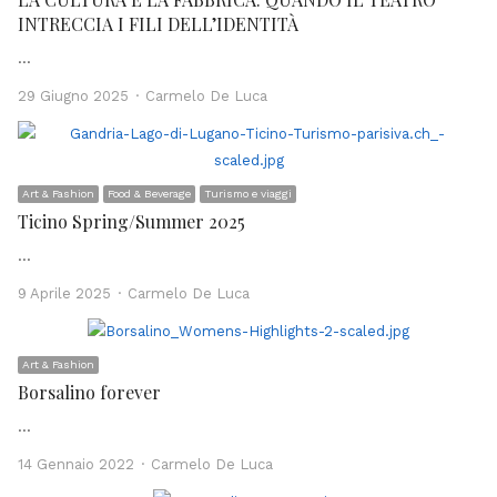
INTRECCIA I FILI DELL’IDENTITÀ
…
Author
29 Giugno 2025
Carmelo De Luca
Art & Fashion
Food & Beverage
Turismo e viaggi
Ticino Spring/Summer 2025
…
Author
9 Aprile 2025
Carmelo De Luca
Art & Fashion
Borsalino forever
…
Author
14 Gennaio 2022
Carmelo De Luca