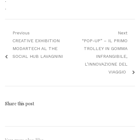
.
.
Navigazione
Previous
Next
Previous
Next
CREATIVE EXHIBITION
“POP-UP” – IL PRIMO
articoli
post:
post:
MODARTECH AL THE
TROLLEY IN GOMMA
SOCIAL HUB LAVAGNINI
INFRANGIBILE,
L’INNOVAZIONE DEL
VIAGGIO
Share this post