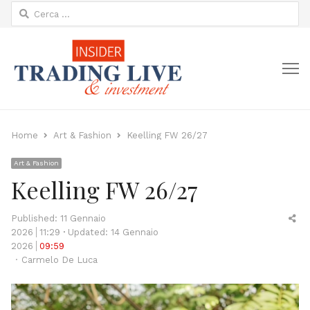
Ricerca
per:
M
Home
Art & Fashion
Keelling FW 26/27
Art & Fashion
Keelling FW 26/27
Sh
Published:
11 Gennaio
thi
2026
11:29
Updated: 14 Gennaio
po
2026
09:59
Author
Carmelo De Luca