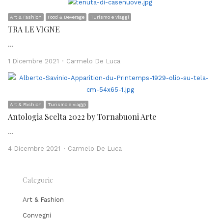
Art & Fashion
Food & Beverage
Turismo e viaggi
TRA LE VIGNE
…
Author
1 Dicembre 2021
Carmelo De Luca
Art & Fashion
Turismo e viaggi
Antologia Scelta 2022 by Tornabuoni Arte
…
Author
4 Dicembre 2021
Carmelo De Luca
Categorie
Art & Fashion
Convegni