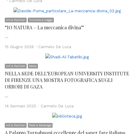
Author
Carmelo De Luca
Art & Fashion
Turismo e viaggi
“IO NATURA – La meccanica divina”
…
Author
15 Giugno 2026
Carmelo De Luca
Art & Fashion
News
NELLA SEDE DELL’EUROPEAN UNIVERSITY INSTITUTE
DI FIRENZE UNA MOSTRA FOTOGRAFICA SUGLI
ORRORI DI GAZA
…
Author
14 Gennaio 2025
Carmelo De Luca
Art & Fashion
Food & Beverage
A Palazzo Tornabuoni eccellenze del saper fare italiano