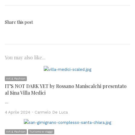
Share this post
You may also like...
Art & Fashion
IT’S NOT DARK YET by Rossano Maniscalchi presentato
al Sina Villa Medici
…
Author
4 Aprile 2024
Carmelo De Luca
Art & Fashion
Turismo e viaggi