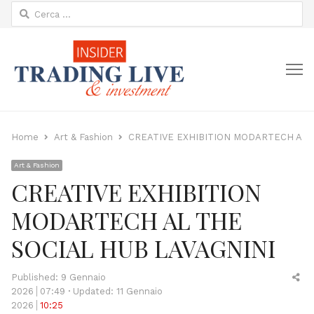
Ricerca
per:
M
Home
Art & Fashion
CREATIVE EXHIBITION MODARTECH AL 
Art & Fashion
CREATIVE EXHIBITION
MODARTECH AL THE
SOCIAL HUB LAVAGNINI
Sh
Published:
9 Gennaio
thi
2026
07:49
Updated: 11 Gennaio
po
2026
10:25