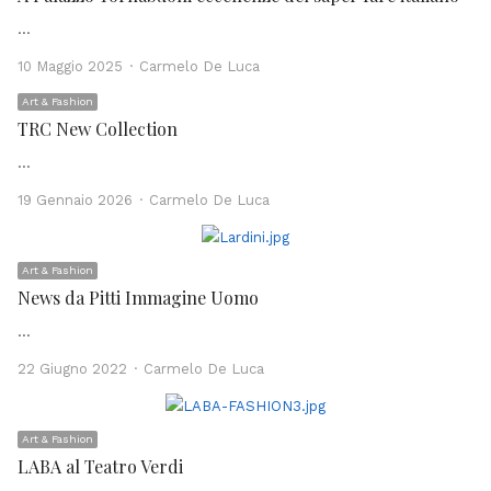
…
Author
10 Maggio 2025
Carmelo De Luca
Art & Fashion
TRC New Collection
…
Author
19 Gennaio 2026
Carmelo De Luca
Art & Fashion
News da Pitti Immagine Uomo
…
Author
22 Giugno 2022
Carmelo De Luca
Art & Fashion
LABA al Teatro Verdi