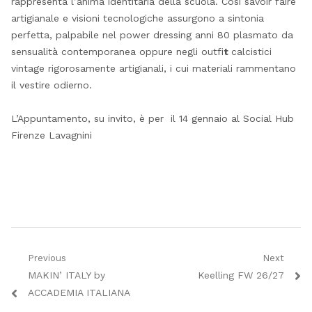
rappresenta l’anima identitaria della scuola. Così savoir faire
artigianale e visioni tecnologiche assurgono a sintonia
perfetta, palpabile nel power dressing anni 80 plasmato da
sensualità contemporanea oppure negli outfi
t
calcistici
vintage rigorosamente artigianali, i cui materiali rammentano
il vestire odierno.
L’Appuntamento, su invito, è per il 14 gennaio al Social Hub
Firenze Lavagnini
Navigazione
Previous
Next
Previous
Next
MAKIN’ ITALY by
Keelling FW 26/27
articoli
post:
post:
ACCADEMIA ITALIANA