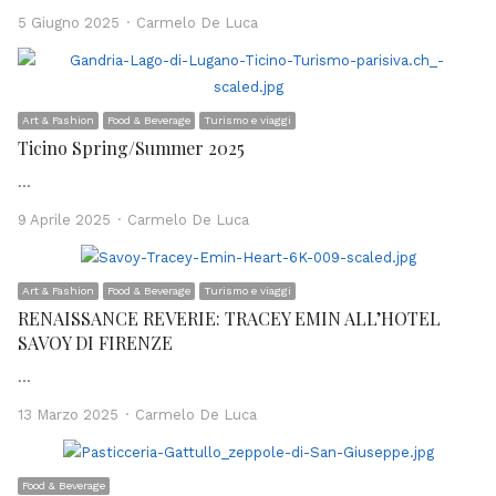
Author
5 Giugno 2025
Carmelo De Luca
Art & Fashion
Food & Beverage
Turismo e viaggi
Ticino Spring/Summer 2025
…
Author
9 Aprile 2025
Carmelo De Luca
Art & Fashion
Food & Beverage
Turismo e viaggi
RENAISSANCE REVERIE: TRACEY EMIN ALL’HOTEL
SAVOY DI FIRENZE
…
Author
13 Marzo 2025
Carmelo De Luca
Food & Beverage