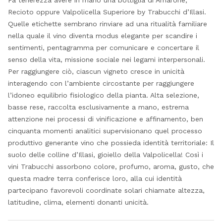
Fa tenerezza avere in mano una bottiglia di Amarone,
Recioto oppure Valpolicella Superiore by Trabucchi d’Illasi.
Quelle etichette sembrano rinviare ad una ritualità familiare
nella quale il vino diventa modus elegante per scandire i
sentimenti, pentagramma per comunicare e concertare il
senso della vita, missione sociale nei legami interpersonali.
Per raggiungere ciò, ciascun vigneto cresce in unicità
interagendo con l’ambiente circostante per raggiungere
l’idoneo equilibrio fisiologico della pianta. Alta selezione,
basse rese, raccolta esclusivamente a mano, estrema
attenzione nei processi di vinificazione e affinamento, ben
cinquanta momenti analitici supervisionano quel processo
produttivo generante vino che possieda identità territoriale: Il
suolo delle colline d’Illasi, gioiello della Valpolicella! Così i
vini Trabucchi assorbono colore, profumo, aroma, gusto, che
questa madre terra conferisce loro, alla cui identità
partecipano favorevoli coordinate solari chiamate altezza,
latitudine, clima, elementi donanti unicità.