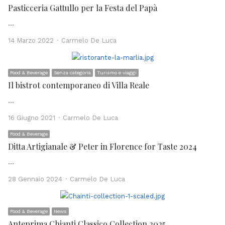
Pasticceria Gattullo per la Festa del Papà
…
Author
14 Marzo 2022
Carmelo De Luca
Food & Beverage
Senza categoria
Turismo e viaggi
Il bistrot contemporaneo di Villa Reale
…
Author
16 Giugno 2021
Carmelo De Luca
Food & Beverage
Ditta Artigianale & Peter in Florence for Taste 2024
…
Author
28 Gennaio 2024
Carmelo De Luca
Food & Beverage
News
Anteprima Chianti Classico Collection 2025