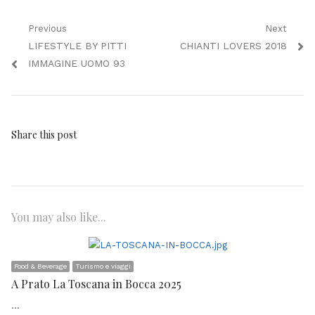
Navigazione
Previous
Next
Previous
Next
LIFESTYLE BY PITTI
CHIANTI LOVERS 2018
articoli
post:
post:
IMMAGINE UOMO 93
Share this post
You may also like...
Food & Beverage
Turismo e viaggi
A Prato La Toscana in Bocca 2025
…