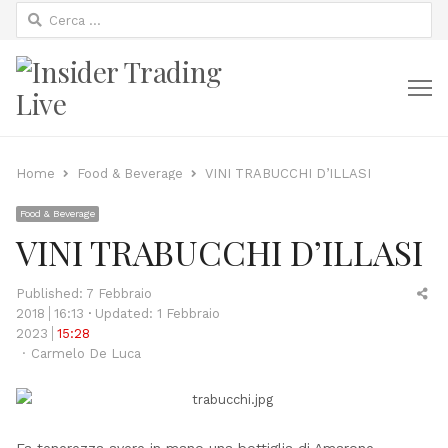
Ricerca
per:
M
Home
Food & Beverage
VINI TRABUCCHI D’ILLASI
Food & Beverage
VINI TRABUCCHI D’ILLASI
Sh
Published:
7 Febbraio
thi
2018
16:13
Updated: 1 Febbraio
po
2023
15:28
Author
Carmelo De Luca