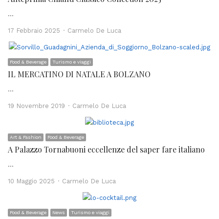
…
Author
17 Febbraio 2025
Carmelo De Luca
Food & Beverage
Turismo e viaggi
IL MERCATINO DI NATALE A BOLZANO
…
Author
19 Novembre 2019
Carmelo De Luca
Art & Fashion
Food & Beverage
A Palazzo Tornabuoni eccellenze del saper fare italiano
…
Author
10 Maggio 2025
Carmelo De Luca
Food & Beverage
News
Turismo e viaggi