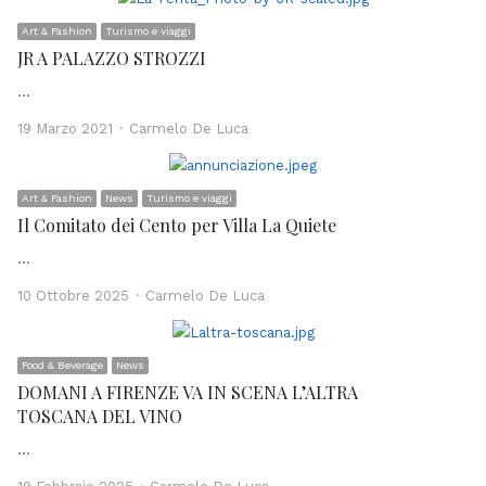
Art & Fashion
Turismo e viaggi
JR A PALAZZO STROZZI
…
Author
19 Marzo 2021
Carmelo De Luca
Art & Fashion
News
Turismo e viaggi
Il Comitato dei Cento per Villa La Quiete
…
Author
10 Ottobre 2025
Carmelo De Luca
Food & Beverage
News
DOMANI A FIRENZE VA IN SCENA L’ALTRA
TOSCANA DEL VINO
…
Author