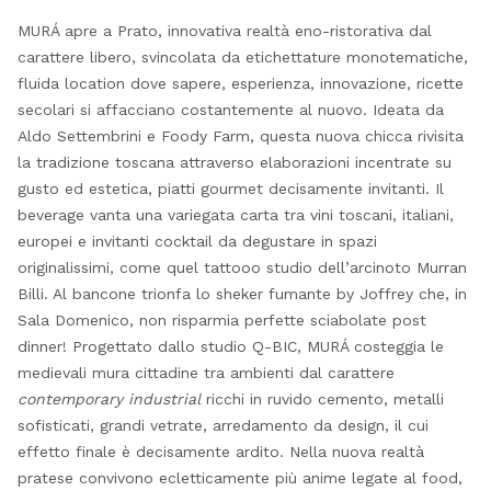
MURÁ apre a Prato, innovativa realtà eno-ristorativa dal
carattere libero, svincolata da etichettature monotematiche,
fluida location dove sapere, esperienza, innovazione, ricette
secolari si affacciano costantemente al nuovo. Ideata da
Aldo Settembrini e Foody Farm, questa nuova chicca rivisita
la tradizione toscana attraverso elaborazioni incentrate su
gusto ed estetica, piatti gourmet decisamente invitanti. Il
beverage vanta una variegata carta tra vini toscani, italiani,
europei e invitanti cocktail da degustare in spazi
originalissimi, come quel tattooo studio dell’arcinoto Murran
Billi. Al bancone trionfa lo sheker fumante by Joffrey che, in
Sala Domenico, non risparmia perfette sciabolate post
dinner! Progettato dallo studio Q-BIC, MURÁ costeggia le
medievali mura cittadine tra ambienti dal carattere
contemporary industrial
ricchi in ruvido cemento, metalli
sofisticati, grandi vetrate, arredamento da design, il cui
effetto finale è decisamente ardito. Nella nuova realtà
pratese convivono ecletticamente più anime legate al food,