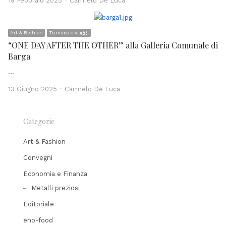
19 Febbraio 2025
Carmelo De Luca
Art & Fashion
Turismo e viaggi
“ONE DAY AFTER THE OTHER” alla Galleria Comunale di
Barga
…
Author
13 Giugno 2025
Carmelo De Luca
Categorie
Art & Fashion
Convegni
Economia e Finanza
Metalli preziosi
Editoriale
eno-food