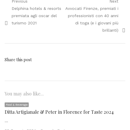
Navigazione
Previous
Next
Previous
Next
Delphina hotels & resorts
Avvocati Firenze, premiati i
articoli
post:
post:
premiata agli oscar del
professionisti con 40 anni
turismo 2021
di toga (e i giovani più
brillanti)
Share this post
You may also like...
Food & Beverage
Ditta Artigianale & Peter in Florence for Taste 2024
…