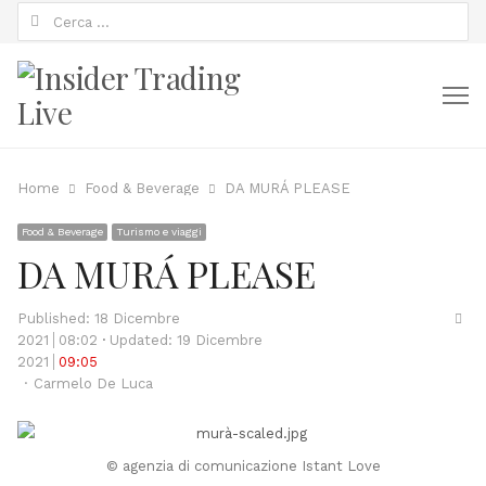
Ricerca
per:
M
Home
Food & Beverage
DA MURÁ PLEASE
Food & Beverage
Turismo e viaggi
DA MURÁ PLEASE
Sha
Published:
18 Dicembre
thi
2021
08:02
Updated: 19 Dicembre
pos
2021
09:05
Author
Carmelo De Luca
© agenzia di comunicazione Istant Love