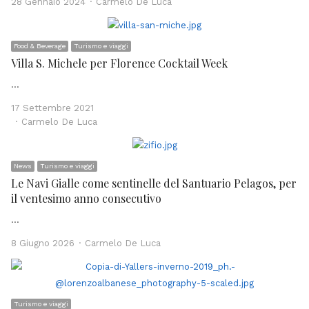
Author
28 Gennaio 2024
Carmelo De Luca
Food & Beverage
Turismo e viaggi
Villa S. Michele per Florence Cocktail Week
…
17 Settembre 2021
Author
Carmelo De Luca
News
Turismo e viaggi
Le Navi Gialle come sentinelle del Santuario Pelagos, per
il ventesimo anno consecutivo
…
Author
8 Giugno 2026
Carmelo De Luca
Turismo e viaggi