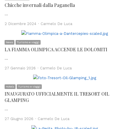
Chicche invernali dalla Paganella
…
Author
2 Dicembre 2024
Carmelo De Luca
News
Turismo e viaggi
LA FIAMMA OLIMPICA ACCENDE LE DOLOMITI
…
Author
27 Gennaio 2026
Carmelo De Luca
Hotels
Turismo e viaggi
INAUGURATO UFFICIALMENTE IL TRESORT OIL
GLAMPING
…
Author
27 Giugno 2026
Carmelo De Luca