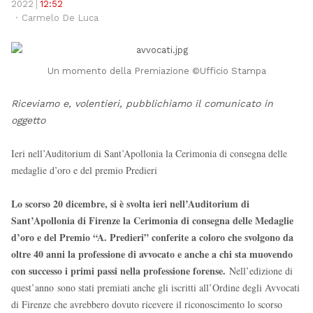
pos
2022
12:52
Author
Carmelo De Luca
Un momento della Premiazione ©Ufficio Stampa
Riceviamo e, volentieri, pubblichiamo il comunicato in
oggetto
Ieri nell’Auditorium di Sant’Apollonia la Cerimonia di consegna delle
medaglie d’oro e del premio Predieri
Lo scorso 20 dicembre, si è svolta ieri nell’Auditorium di
Sant’Apollonia di Firenze la Cerimonia di consegna delle Medaglie
d’oro e del Premio “A. Predieri” conferite a coloro che svolgono da
oltre 40 anni la professione di avvocato e anche a chi sta muovendo
con successo i primi passi nella professione forense.
Nell’edizione di
quest’anno sono stati premiati anche gli iscritti all’Ordine degli Avvocati
di Firenze che avrebbero dovuto ricevere il riconoscimento lo scorso