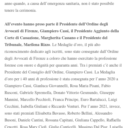
anno quando, a causa dell’emergenza sanitaria, non è stato possibile
tenere la cerimonia.
All’evento hanno preso parte il Presidente dell’Ordine degli
Avvocati di Firenze, Giampiero Cassi, il Presidente Aggiunto della
Corte di Cassazione, Margherita Cassano e il Presidente del
Tribunale, Marilena Rizzo
. Le Medaglie d’oro, il più alto
riconoscimento dedicato agli iscritti, sono state consegnate dall’Ordine
degli Avvocati di Firenze a coloro che hanno esercitato la professione
forense con onore e dignità per quaranta anni. Tra i premiati c’è anche il
Presidente del Consiglio dell’Ordine, Giampiero Cassi. La Medaglia
d’oro per i 40 anni di professione è stata consegnata per l’anno 2020 a
Giampiero Cassi, Gianluca Giovannelli, Rosa Maria Pisani, Fabio
Rusconi, Gabriele Spremolla, Donato Vittorio Gesmundo, Giuseppe
Mannini, Marcello Pecchioli, Franca Principe, Euro Bartalucci, Luigi
Cecchini, Isabella Giuliani e Riccardo Venturi. Per l’anno 2021, invece,
sono stati premiati Elisabetta Bavasso, Roberto Bellini, Alessandro
Busoni, Daniele Cantini, Rossana Capitani, Giuliana Cappello, Raffaella
Cencetti, Rosa Mary Ciofi, Giulio Conticelli, Massimo Dal Piaz, Luisella