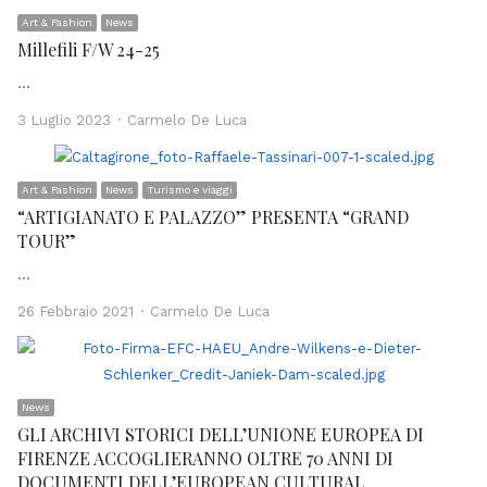
Art & Fashion
News
Millefili F/W 24-25
…
Author
3 Luglio 2023
Carmelo De Luca
Art & Fashion
News
Turismo e viaggi
“ARTIGIANATO E PALAZZO” PRESENTA “GRAND
TOUR”
…
Author
26 Febbraio 2021
Carmelo De Luca
News
GLI ARCHIVI STORICI DELL’UNIONE EUROPEA DI
FIRENZE ACCOGLIERANNO OLTRE 70 ANNI DI
DOCUMENTI DELL’EUROPEAN CULTURAL