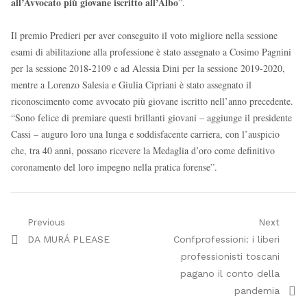
all’Avvocato più giovane iscritto all’Albo
”.
Il premio Predieri per aver conseguito il voto migliore nella sessione
esami di abilitazione alla professione è stato assegnato a Cosimo Pagnini
per la sessione 2018-2109 e ad Alessia Dini per la sessione 2019-2020,
mentre a Lorenzo Salesia e Giulia Cipriani è stato assegnato il
riconoscimento come avvocato più giovane iscritto nell’anno precedente.
“Sono felice di premiare questi brillanti giovani – aggiunge il presidente
Cassi – auguro loro una lunga e soddisfacente carriera, con l’auspicio
che, tra 40 anni, possano ricevere la Medaglia d’oro come definitivo
coronamento del loro impegno nella pratica forense”.
Navigazione
Previous
Next
Previous
Next
DA MURÁ PLEASE
Confprofessioni: i liberi
articoli
post:
post:
professionisti toscani
pagano il conto della
pandemia