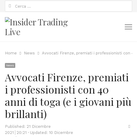
Ricerca
per:
M
Home
News
Avvocati Firenze, premiati i professionisti con 40 a
News
Avvocati Firenze, premiati
i professionisti con 40
anni di toga (e i giovani più
brillanti)
Sha
Published:
21 Dicembre
thi
2021
20:21
Updated: 10 Dicembre