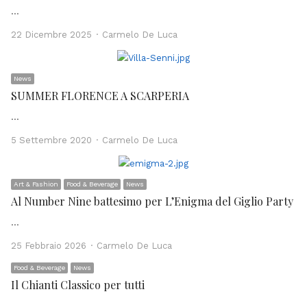
…
Author
22 Dicembre 2025
Carmelo De Luca
News
SUMMER FLORENCE A SCARPERIA
…
Author
5 Settembre 2020
Carmelo De Luca
Art & Fashion
Food & Beverage
News
Al Number Nine battesimo per L’Enigma del Giglio Party
…
Author
25 Febbraio 2026
Carmelo De Luca
Food & Beverage
News
Il Chianti Classico per tutti
…