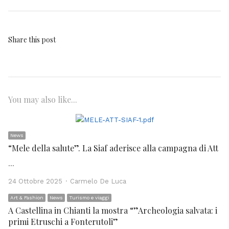
Share this post
You may also like...
News
“Mele della salute”. La Siaf aderisce alla campagna di Att
…
Author
24 Ottobre 2025
Carmelo De Luca
Art & Fashion
News
Turismo e viaggi
A Castellina in Chianti la mostra “”Archeologia salvata: i
primi Etruschi a Fonterutoli”