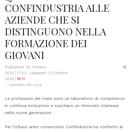
CONFINDUSTRIA ALLE
AZIENDE CHE SI
DISTINGUONO NELLA
FORMAZIONE DEI
GIOVANI
Sh
Published:
30 Ottobre
thi
2025
17:53
Updated: 31 Ottobre
po
2025
16:11
Author
Carmelo De Luca
Le professioni del mare sono un laboratorio di competenze
in continua evoluzione e suscitano un rinnovato interesse
nelle nuove generazioni
Per l’ottavo anno consecutivo Confindustria ha conferito al