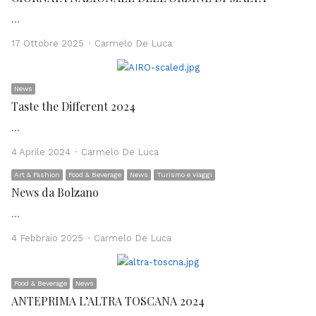
…
Author
17 Ottobre 2025
Carmelo De Luca
News
Taste the Different 2024
…
Author
4 Aprile 2024
Carmelo De Luca
Art & Fashion
Food & Beverage
News
Turismo e viaggi
News da Bolzano
…
Author
4 Febbraio 2025
Carmelo De Luca
Food & Beverage
News
ANTEPRIMA L’ALTRA TOSCANA 2024