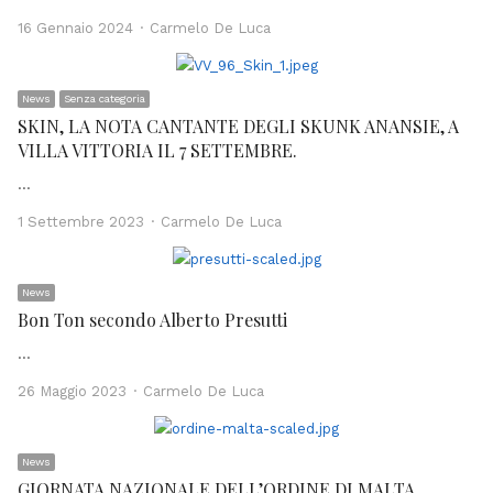
Author
16 Gennaio 2024
Carmelo De Luca
News
Senza categoria
SKIN, LA NOTA CANTANTE DEGLI SKUNK ANANSIE, A
VILLA VITTORIA IL 7 SETTEMBRE.
…
Author
1 Settembre 2023
Carmelo De Luca
News
Bon Ton secondo Alberto Presutti
…
Author
26 Maggio 2023
Carmelo De Luca
News
GIORNATA NAZIONALE DELL’ORDINE DI MALTA