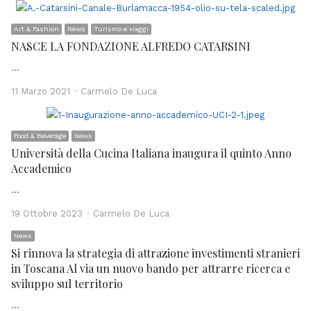
Art & Fashion
News
Turismo e viaggi
NASCE LA FONDAZIONE ALFREDO CATARSINI
…
Author
11 Marzo 2021
Carmelo De Luca
Food & Beverage
News
Università della Cucina Italiana inaugura il quinto Anno
Accademico
…
Author
19 Ottobre 2023
Carmelo De Luca
News
Si rinnova la strategia di attrazione investimenti stranieri
in Toscana Al via un nuovo bando per attrarre ricerca e
sviluppo sul territorio
…