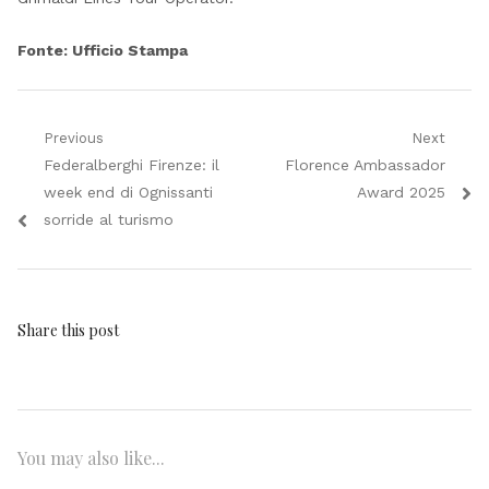
Fonte: Ufficio Stampa
Navigazione
Previous
Next
Previous
Next
Federalberghi Firenze: il
Florence Ambassador
articoli
post:
post:
week end di Ognissanti
Award 2025
sorride al turismo
Share this post
You may also like...