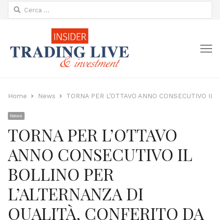
Ricerca
per:
M
Home
News
TORNA PER L’OTTAVO ANNO CONSECUTIVO IL B
News
TORNA PER L’OTTAVO
ANNO CONSECUTIVO IL
BOLLINO PER
L’ALTERNANZA DI
QUALITÀ, CONFERITO DA