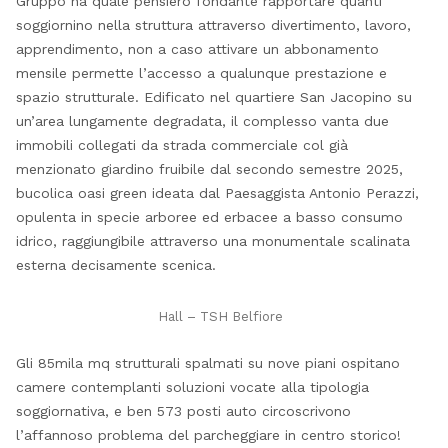
Gruppo ha quale pensiero fondante rapportare quanti
soggiornino nella struttura attraverso divertimento, lavoro,
apprendimento, non a caso attivare un abbonamento
mensile permette l’accesso a qualunque prestazione e
spazio strutturale. Edificato nel quartiere San Jacopino su
un’area lungamente degradata, il complesso vanta due
immobili collegati da strada commerciale col già
menzionato giardino fruibile dal secondo semestre 2025,
bucolica oasi green ideata dal Paesaggista Antonio Perazzi,
opulenta in specie arboree ed erbacee a basso consumo
idrico, raggiungibile attraverso una monumentale scalinata
esterna decisamente scenica.
Hall – TSH Belfiore
Gli 85mila mq strutturali spalmati su nove piani ospitano
camere contemplanti soluzioni vocate alla tipologia
soggiornativa, e ben 573 posti auto circoscrivono
l’affannoso problema del parcheggiare in centro storico!