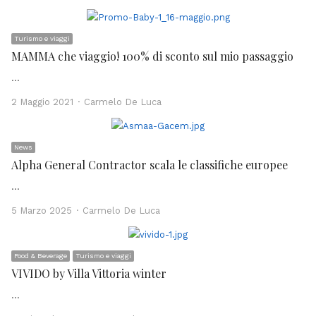
Turismo e viaggi
MAMMA che viaggio! 100% di sconto sul mio passaggio
…
Author
2 Maggio 2021
Carmelo De Luca
News
Alpha General Contractor scala le classifiche europee
…
Author
5 Marzo 2025
Carmelo De Luca
Food & Beverage
Turismo e viaggi
VIVIDO by Villa Vittoria winter
…