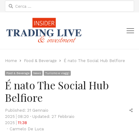
Ricerca
per:
M
Home
Food & Beverage
É nato The Social Hub Belfiore
Food & Beverage
News
Turismo e viaggi
É nato The Social Hub
Belfiore
Sh
Published:
31 Gennaio
thi
2025
08:20
Updated: 27 Febbraio
po
2025
11:38
Author
Carmelo De Luca