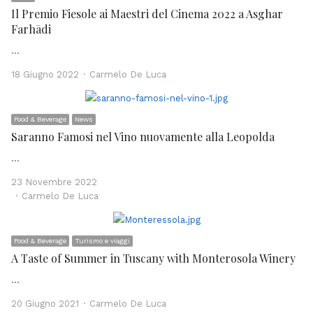
Il Premio Fiesole ai Maestri del Cinema 2022 a Asghar
Farhādi
…
Author
18 Giugno 2022
Carmelo De Luca
Food & Beverage
News
Saranno Famosi nel Vino nuovamente alla Leopolda
…
23 Novembre 2022
Author
Carmelo De Luca
Food & Beverage
Turismo e viaggi
A Taste of Summer in Tuscany with Monterosola Winery
…
Author
20 Giugno 2021
Carmelo De Luca