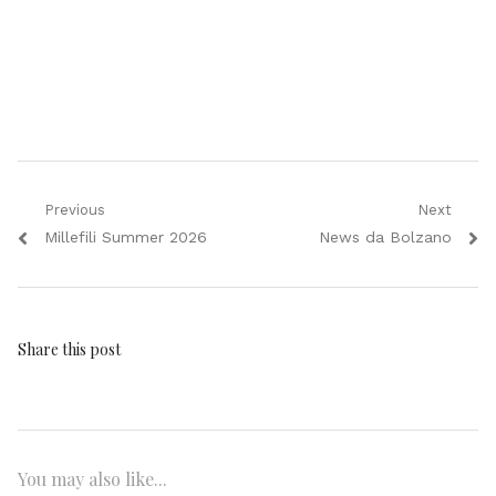
Navigazione
Previous
Next
Previous
Next
Millefili Summer 2026
News da Bolzano
articoli
post:
post:
Share this post
You may also like...