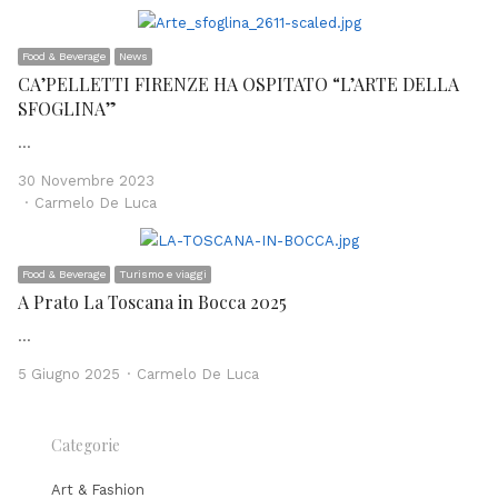
Food & Beverage
News
CA’PELLETTI FIRENZE HA OSPITATO “L’ARTE DELLA
SFOGLINA”
…
30 Novembre 2023
Author
Carmelo De Luca
Food & Beverage
Turismo e viaggi
A Prato La Toscana in Bocca 2025
…
Author
5 Giugno 2025
Carmelo De Luca
Categorie
Art & Fashion