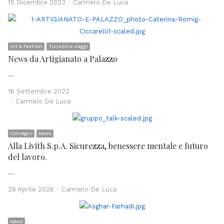
Author
15 Dicembre 2023
Carmelo De Luca
Art & Fashion
Turismo e viaggi
News da Artigianato a Palazzo
…
16 Settembre 2022
Author
Carmelo De Luca
Convegni
News
Alla Livith S.p.A. Sicurezza, benessere mentale e futuro
del lavoro.
…
Author
28 Aprile 2026
Carmelo De Luca
News