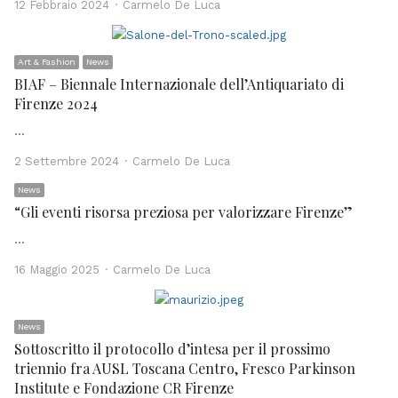
Author
12 Febbraio 2024
Carmelo De Luca
Art & Fashion
News
BIAF – Biennale Internazionale dell’Antiquariato di
Firenze 2024
…
Author
2 Settembre 2024
Carmelo De Luca
News
“Gli eventi risorsa preziosa per valorizzare Firenze”
…
Author
16 Maggio 2025
Carmelo De Luca
News
Sottoscritto il protocollo d’intesa per il prossimo
triennio fra AUSL Toscana Centro, Fresco Parkinson
Institute e Fondazione CR Firenze