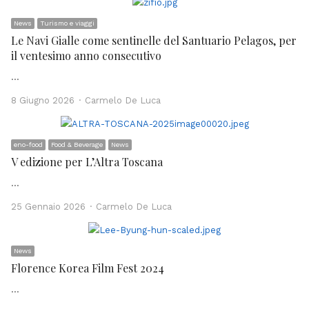
News
Turismo e viaggi
Le Navi Gialle come sentinelle del Santuario Pelagos, per
il ventesimo anno consecutivo
…
Author
8 Giugno 2026
Carmelo De Luca
eno-food
Food & Beverage
News
V edizione per L’Altra Toscana
…
Author
25 Gennaio 2026
Carmelo De Luca
News
Florence Korea Film Fest 2024
…