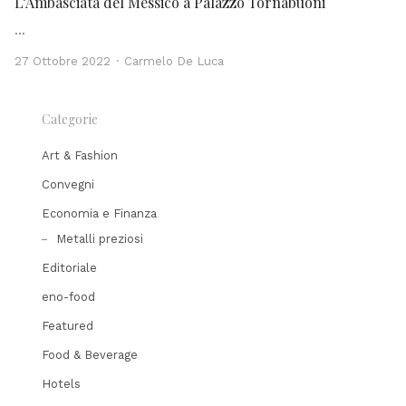
L’Ambasciata del Messico a Palazzo Tornabuoni
…
Author
27 Ottobre 2022
Carmelo De Luca
Categorie
Art & Fashion
Convegni
Economia e Finanza
Metalli preziosi
Editoriale
eno-food
Featured
Food & Beverage
Hotels