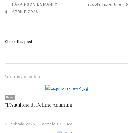
articoli
post:
post:
PARKINSON DOMANI 11
scuole fiorentine
APRILE 2026
Share this post
You may also like...
News
“L’Aquilone di Delfino Amantini
…
Author
5 Febbraio 2025
Carmelo De Luca