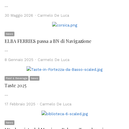
…
Author
30 Maggio 2026
Carmelo De Luca
News
ELBA FERRIES passa a BN di Navigazione
…
Author
8 Gennaio 2025
Carmelo De Luca
Food & Beverage
News
Taste 2025
…
Author
17 Febbraio 2025
Carmelo De Luca
News