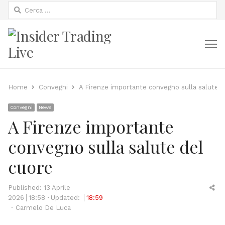
Ricerca
per:
M
Home
Convegni
A Firenze importante convegno sulla salute d
Convegni
News
A Firenze importante
convegno sulla salute del
cuore
Sh
Published:
13 Aprile
thi
2026
18:58
Updated:
18:59
Author
po
Carmelo De Luca