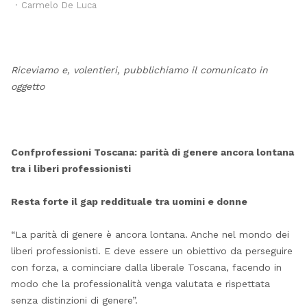
Author
Carmelo De Luca
Riceviamo e, volentieri, pubblichiamo il comunicato in
oggetto
Confprofessioni Toscana: parità di genere ancora lontana
tra i liberi professionisti
Resta forte il gap reddituale tra uomini e donne
“La parità di genere è ancora lontana. Anche nel mondo dei
liberi professionisti. E deve essere un obiettivo da perseguire
con forza, a cominciare dalla liberale Toscana, facendo in
modo che la professionalità venga valutata e rispettata
senza distinzioni di genere”.