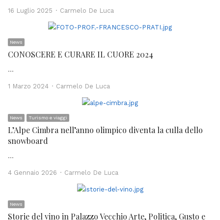
Author
16 Luglio 2025
Carmelo De Luca
News
CONOSCERE E CURARE IL CUORE 2024
…
Author
1 Marzo 2024
Carmelo De Luca
News
Turismo e viaggi
L’Alpe Cimbra nell’anno olimpico diventa la culla dello
snowboard
…
Author
4 Gennaio 2026
Carmelo De Luca
News
Storie del vino in Palazzo Vecchio Arte, Politica, Gusto e