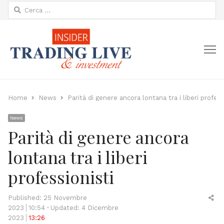
Ricerca
per:
M
Home
News
Parità di genere ancora lontana tra i liberi profess
News
Parità di genere ancora
lontana tra i liberi
professionisti
Sh
Published:
25 Novembre
thi
2023
10:54
Updated: 4 Dicembre
po
2023
13:26