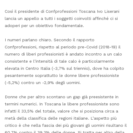
Così il presidente di Confprofessioni Toscana Ivo Liserani
lancia un appello a tutti i soggetti coinvolti affinché ci si
adoperi per un obiettivo fondamentale.
I numeri parlano chiaro. Secondo il rapporto
Confprofessioni, rispetto al periodo pre-Covid (2018-19) il
numero di liberi professionisti è andato incontro a un calo
consistente e l’intensità di tale calo è particolarmente
elevata in Centro Italia (-3,7% sul triennio), dove ha colpito
pesantemente soprattutto le donne libere professioniste
(-5,2%) contro un -2,9% degli uomini.
Donne che per altro scontano un gap già preesistente in
termini numerici. In Toscana le libere professioniste sono
infatti il 33,5% del totale, valore che si posiziona circa a
metà della classifica delle regioni italiane. L’aspetto più
critico è che nella fascia dei più giovani gli uomini risultano il
60,7% contro il 39,3% delle donne. Si tratta per altro della