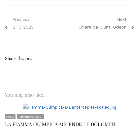
Navigazione
Previous
Next
Previous
Next
BTO 2023
Chiara da Giunti Odeon
articoli
post:
post:
Share this post
You may also like...
News
Turismo e viaggi
LA FIAMMA OLIMPICA ACCENDE LE DOLOMITI
…