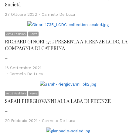
Società
Author
27 Ottobre 2022
Carmelo De Luca
Art & Fashion
News
RICHARD GINORI 1735 PRESENTA A FIRENZE LCDC, LA
COMPAGNIA DI CATERINA
…
16 Settembre 2021
Author
Carmelo De Luca
Art & Fashion
News
SARAH PIERGIOVANNI ALLA LABA DI FIRENZE
…
Author
20 Febbraio 2021
Carmelo De Luca