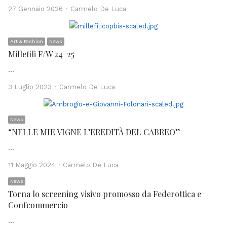
Author
27 Gennaio 2026
Carmelo De Luca
Art & Fashion
News
Millefili F/W 24-25
…
Author
3 Luglio 2023
Carmelo De Luca
News
“NELLE MIE VIGNE L’EREDITÀ DEL CABREO”
…
Author
11 Maggio 2024
Carmelo De Luca
News
Torna lo screening visivo promosso da Federottica e
Confcommercio
…