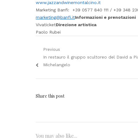
www.jazzandwinemontalcino.it
Marketing Banfi: ​+39 0577 840 111 / +39 348 2
marketing@banfi.it
Informazioni e prenotazioni
Vivaticket
Direzione artistica
Paolo Rubei
Navigazione
Previous
Previous
In restauro il gruppo scultoreo del David a P
articoli
post:
Michelangelo
Share this post
You may also like...