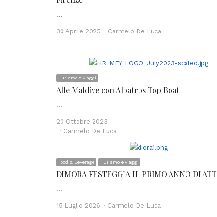
…
Author
30 Aprile 2025
Carmelo De Luca
Turismo e viaggi
Alle Maldive con Albatros Top Boat
…
20 Ottobre 2023
Author
Carmelo De Luca
Food & Beverage
Turismo e viaggi
DIMORA FESTEGGIA IL PRIMO ANNO DI ATT
…
Author
15 Luglio 2026
Carmelo De Luca