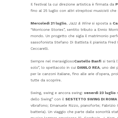
Il festival la cui direzione artistica è firmata da
P
fino al 25 luglio con altri strepitosi musicisti che
Mercoledì 21 luglio
,
Jazz & Wine
si sposta a
Ca
“Morricone Stories”, sentito tributo a Ennio Morr
mondo. Un progetto che sigla il matrimonio perfe
sassofonista Stefano Di Battista il pianista Fred 
Ceccarelli.
Sempre nel meraviglioso
Castello Banfi
si terrà
solo”, lo spettacolo in cui
DANILO REA
, uno dei 
per le canzoni italiane, fino alle arie d’opera, p
tutte da scoprire.
Swing, swing e ancora swing:
venerdì 23 luglio
n
dello Swing” con il
SESTETTO SWING DI ROMA
vibrafono; Emanuele Rizzo, pianoforte; Fabrizio Gu
batteria). Un viaggio che parte dalle sonorità stat
musica leggera americana (G. Gershwin, J. Kern, C