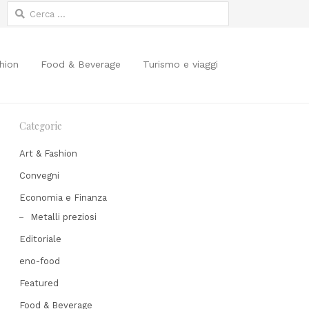
Ricerca
per:
hion
Food & Beverage
Turismo e viaggi
Categorie
Art & Fashion
Convegni
Economia e Finanza
Share
Metalli preziosi
his
Editoriale
post
eno-food
Featured
Food & Beverage