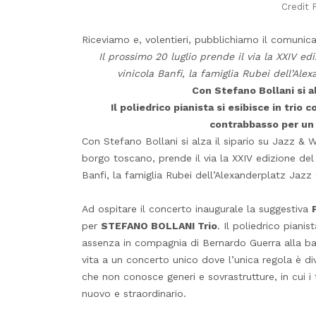
Credit 
Riceviamo e, volentieri, pubblichiamo il comuni
Il prossimo 20 luglio prende il via la XXIV ed
vinicola Banfi, la famiglia Rubei dell’A
Con Stefano Bollani si al
Il poliedrico pianista si esibisce in trio
contrabbasso per un 
Con Stefano Bollani si alza il sipario su Jazz & 
borgo toscano, prende il via la XXIV edizione del 
Banfi, la famiglia Rubei dell’Alexanderplatz Jaz
Ad ospitare il concerto inaugurale la suggestiva
per
STEFANO BOLLANI Trio
. Il poliedrico pianis
assenza in compagnia di Bernardo Guerra alla ba
vita a un concerto unico dove l’unica regola è div
che non conosce generi e sovrastrutture, in cui 
nuovo e straordinario.