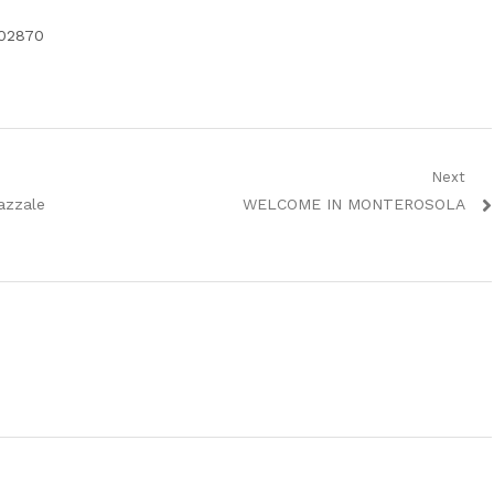
302870
Next
Next
iazzale
WELCOME IN MONTEROSOLA
post: