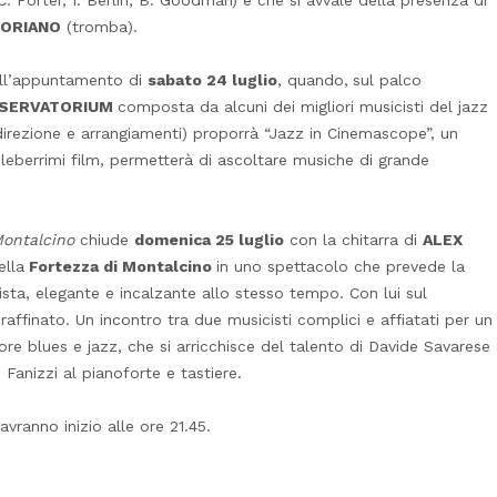
ORIANO
(tromba).
ell’appuntamento di
sabato 24 luglio
, quando,
sul palco
SERVATORIUM
composta da alcuni dei migliori musicisti del jazz
irezione e arrangiamenti) proporrà “Jazz in Cinemascope”, un
eleberrimi film, permetterà di ascoltare musiche di grande
Montalcino
chiude
domenica 25 luglio
con la chitarra di
ALEX
ella
Fortezza di Montalcino
in uno spettacolo che prevede la
imista, elegante e incalzante allo stesso tempo. Con lui sul
 raffinato. Un incontro tra due musicisti complici e affiatati per un
ore blues e jazz, che si arricchisce del talento di Davide Savarese
Fanizzi al pianoforte e tastiere.
avranno inizio alle ore 21.45.