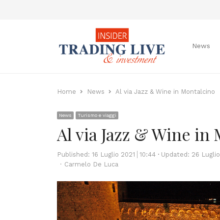
News
Home
News
Al via Jazz & Wine in Montalcino
News
Turismo e viaggi
Al via Jazz & Wine in
Published:
16 Luglio 2021
10:44
Updated: 26 Luglio
Author
Carmelo De Luca