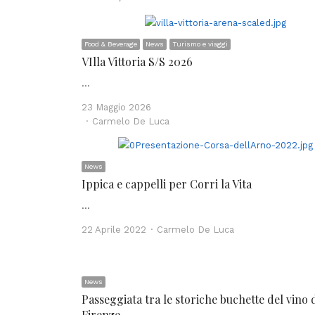
Food & Beverage
News
Turismo e viaggi
VIlla Vittoria S/S 2026
…
23 Maggio 2026
Author
Carmelo De Luca
News
Ippica e cappelli per Corri la Vita
…
Author
22 Aprile 2022
Carmelo De Luca
News
Passeggiata tra le storiche buchette del vino 
Firenze