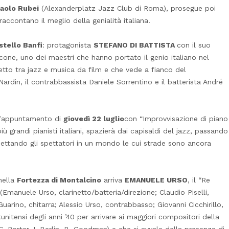
aolo Rubei
(Alexanderplatz Jazz Club di Roma), prosegue poi
 raccontano il meglio della genialità italiana.
stello Banfi
: protagonista
STEFANO DI BATTISTA
con il suo
icone, uno dei maestri che hanno portato il genio italiano nel
tto tra jazz e musica da film e che vede a fianco del
Nardin, il contrabbassista Daniele Sorrentino e il batterista André
 l’appuntamento di
giovedì 22 luglio
con “Improvvisazione di piano
più grandi pianisti italiani, spazierà dai capisaldi del jazz, passando
roiettando gli spettatori in un mondo le cui strade sono ancora
ella
Fortezza di Montalcino
arriva
EMANUELE URSO
, il “Re
(Emanuele Urso, clarinetto/batteria/direzione; Claudio Piselli,
arino, chitarra; Alessio Urso, contrabbasso; Giovanni Cicchirillo,
unitensi degli anni ’40 per arrivare ai maggiori compositori della
. Porter, I. Berlin, B. Goodman) e che si avvale della presenza di