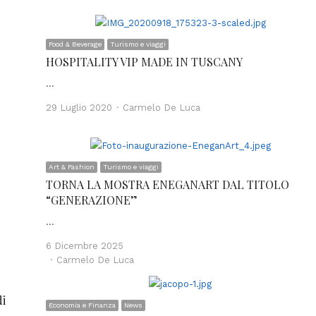
Food & Beverage
Turismo e viaggi
HOSPITALITY VIP MADE IN TUSCANY
…
Author
29 Luglio 2020
Carmelo De Luca
Art & Fashion
Turismo e viaggi
TORNA LA MOSTRA ENEGANART DAL TITOLO
“GENERAZIONE”
…
6 Dicembre 2025
Author
Carmelo De Luca
di
Economia e Finanza
News