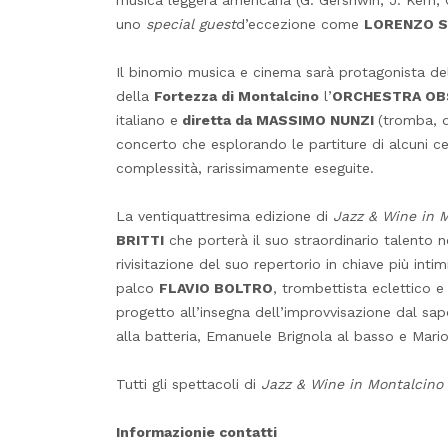
uno
special guest
d’eccezione come
LORENZO S
Il binomio musica e cinema sarà protagonista d
della
Fortezza di Montalcino
l’
ORCHESTRA OB
italiano e
diretta da MASSIMO NUNZI
(tromba, d
concerto che esplorando le partiture di alcuni c
complessità, rarissimamente eseguite.
La ventiquattresima edizione di
Jazz & Wine in 
BRITTI
che porterà il suo straordinario talento n
rivisitazione del suo repertorio in chiave più int
palco
FLAVIO BOLTRO
, trombettista eclettico e
progetto all’insegna dell’improvvisazione dal sap
alla batteria, Emanuele Brignola al basso e Mario 
Tutti gli spettacoli di
Jazz & Wine in Montalcino
Informazioni
e contatti