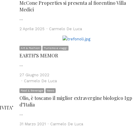
McCone Properties si presenta al fiorentino Villa
Medici
…
Author
2 Aprile 2025
Carmelo De Luca
Art & Fashion
Turismo e viaggi
EARTH’S MEMOR
…
27 Giugno 2022
Author
Carmelo De Luca
Food & Beverage
News
Olio, è toscano il miglior extravergine biologico Igp
d’Italia
IVITA’
…
Author
31 Marzo 2021
Carmelo De Luca