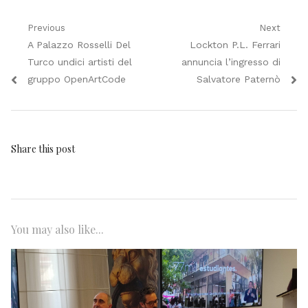
Navigazione
Previous
Next
Previous
Next
A Palazzo Rosselli Del
Lockton P.L. Ferrari
articoli
post:
post:
Turco undici artisti del
annuncia l’ingresso di
gruppo OpenArtCode
Salvatore Paternò
Share this post
You may also like...