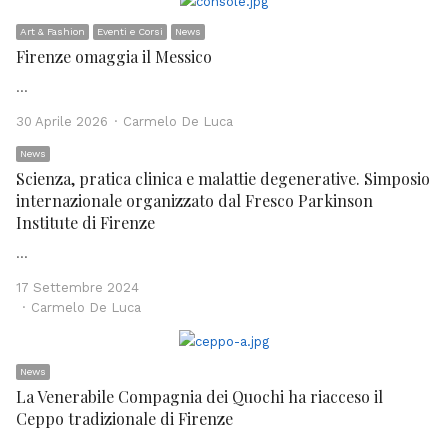
Art & Fashion
Eventi e Corsi
News
Firenze omaggia il Messico
…
Author
30 Aprile 2026
Carmelo De Luca
News
Scienza, pratica clinica e malattie degenerative. Simposio
internazionale organizzato dal Fresco Parkinson
Institute di Firenze
…
17 Settembre 2024
Author
Carmelo De Luca
News
La Venerabile Compagnia dei Quochi ha riacceso il
Ceppo tradizionale di Firenze