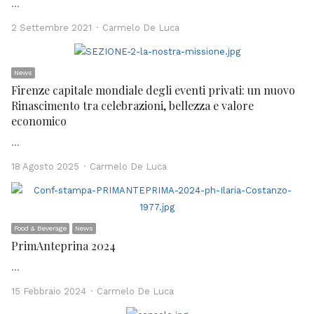
…
Author
2 Settembre 2021
Carmelo De Luca
News
Firenze capitale mondiale degli eventi privati: un nuovo
Rinascimento tra celebrazioni, bellezza e valore
economico
…
Author
18 Agosto 2025
Carmelo De Luca
Food & Beverage
News
PrimAnteprina 2024
…
Author
15 Febbraio 2024
Carmelo De Luca