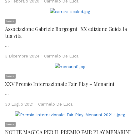
Author
26 Febbraio 2020
Carmelo De Luca
News
Associazione Gabriele Borgogni | XX edizione Guida la
tua vita
…
Author
3 Dicembre 2024
Carmelo De Luca
News
XXV Premio Internazionale Fair Play – Menarini
…
Author
30 Luglio 2021
Carmelo De Luca
News
NOTTE MAGICA PER IL PREMIO FAIR PLAY MENARINI