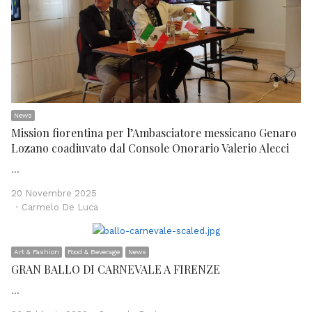
News
Mission fiorentina per l’Ambasciatore messicano Genaro
Lozano coadiuvato dal Console Onorario Valerio Alecci
…
20 Novembre 2025
Author
Carmelo De Luca
Art & Fashion
Food & Beverage
News
GRAN BALLO DI CARNEVALE A FIRENZE
…