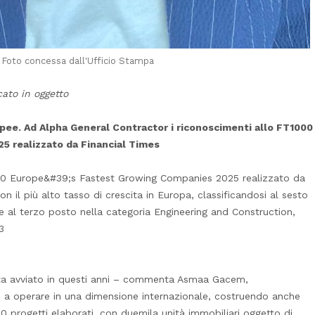
oto concessa dall'Ufficio Stampa
cato in oggetto
opee. Ad Alpha General Contractor i riconoscimenti allo FT1000
 realizzato da Financial Times
1000 Europe&#39;s Fastest Growing Companies 2025 realizzato da
n il più alto tasso di crescita in Europa, classificandosi al sesto
e al terzo posto nella categoria Engineering and Construction,
3
scita avviato in questi anni – commenta Asmaa Gacem,
i a operare in una dimensione internazionale, costruendo anche
0 progetti elaborati, con duemila unità immobiliari oggetto di