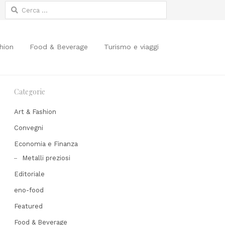
Ricerca
per:
hion
Food & Beverage
Turismo e viaggi
Categorie
Art & Fashion
Convegni
Economia e Finanza
Metalli preziosi
Editoriale
Share
his
eno-food
post
Featured
Food & Beverage