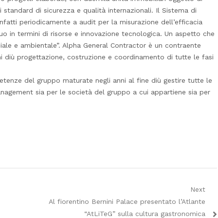
i standard di sicurezza e qualità internazionali. Il Sistema di
nfatti periodicamente a audit per la misurazione dell’efficacia
o in termini di risorse e innovazione tecnologica. Un aspetto che
ciale e ambientale”. Alpha General Contractor è un contraente
i diù progettazione, costruzione e coordinamento di tutte le fasi
tenze del gruppo maturate negli anni al fine diù gestire tutte le
nagement sia per le società del gruppo a cui appartiene sia per
Next
Next
Al fiorentino Bernini Palace presentato l’Atlante
post:
“AtLiTeG” sulla cultura gastronomica