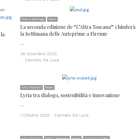
Food & Beverage
News
La seconda edizione de “L’Altra Toscana” chiuderà
la Settimana delle Anteprime a Firenze
la
…
28 Dicembre 2022
Author
Carmelo De Luca
Art & Fashion
News
Lyria tra dialogo, sostenibilità e innovazione
…
Author
1 Ottobre 2025
Carmelo De Luca
Art & Fashion
Food & Beverage
News
Turismo e viaggi