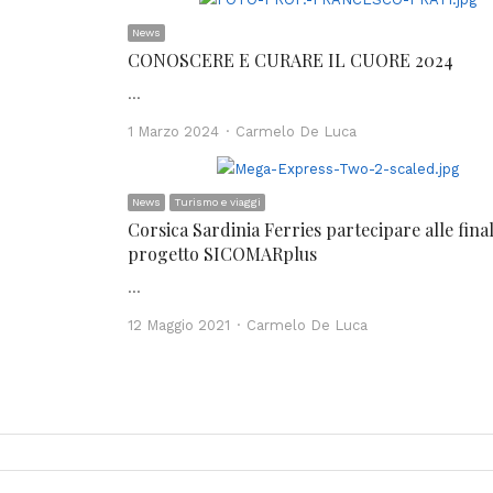
News
CONOSCERE E CURARE IL CUORE 2024
…
Author
1 Marzo 2024
Carmelo De Luca
News
Turismo e viaggi
Corsica Sardinia Ferries partecipare alle final
progetto SICOMARplus
…
Author
12 Maggio 2021
Carmelo De Luca