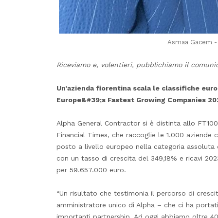
Asmaa Gacem - F
Riceviamo e, volentieri, pubblichiamo il comuni
Un’azienda fiorentina scala le classifiche eur
Europe&#39;s Fastest Growing Companies 2025
Alpha General Contractor si è distinta allo FT
Financial Times, che raccoglie le 1.000 aziende co
posto a livello europeo nella categoria assoluta 
con un tasso di crescita del 349,18% e ricavi 202
per 59.657.000 euro.
“Un risultato che testimonia il percorso di cre
amministratore unico di Alpha – che ci ha portat
importanti partnership. Ad oggi abbiamo oltre 40