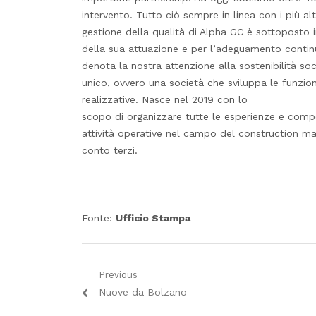
intervento. Tutto ciò sempre in linea con i più alt
gestione della qualità di Alpha GC è sottoposto i
della sua attuazione e per l’adeguamento continu
denota la nostra attenzione alla sostenibilità so
unico, ovvero una società che sviluppa le funzion
realizzative. Nasce nel 2019 con lo
scopo di organizzare tutte le esperienze e compe
attività operative nel campo del construction ma
conto terzi.
Fonte:
Ufficio Stampa
Navigazione
Previous
Previous
Nuove da Bolzano
articoli
post: