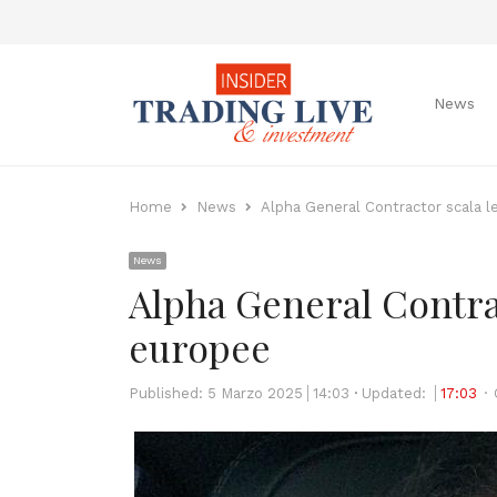
News
Home
News
Alpha General Contractor scala l
News
Alpha General Contrac
europee
Published:
5 Marzo 2025
14:03
Updated:
17:03