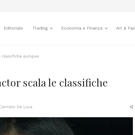
Editoriale
Trading
Economia e Finanza
Art & Fas
e classifiche europee
tor scala le classifiche
Author
Carmelo De Luca
t