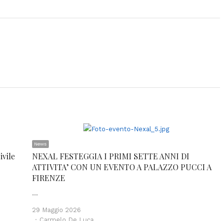
News
ivile
NEXAL FESTEGGIA I PRIMI SETTE ANNI DI
ATTIVITA’ CON UN EVENTO A PALAZZO PUCCI A
FIRENZE
…
29 Maggio 2026
Author
Carmelo De Luca