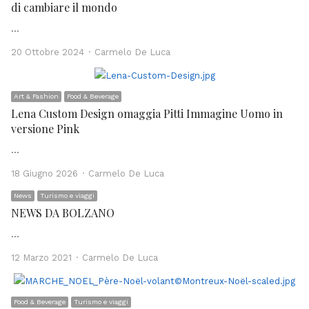
di cambiare il mondo
…
Author
20 Ottobre 2024
Carmelo De Luca
Art & Fashion
Food & Beverage
Lena Custom Design omaggia Pitti Immagine Uomo in
versione Pink
…
Author
18 Giugno 2026
Carmelo De Luca
News
Turismo e viaggi
NEWS DA BOLZANO
…
Author
12 Marzo 2021
Carmelo De Luca
Food & Beverage
Turismo e viaggi