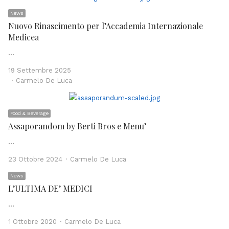
News
Nuovo Rinascimento per l’Accademia Internazionale
Medicea
…
19 Settembre 2025
Author
Carmelo De Luca
Food & Beverage
Assaporandom by Berti Bros e Menu’
…
Author
23 Ottobre 2024
Carmelo De Luca
News
L’ULTIMA DE’ MEDICI
…
Author
1 Ottobre 2020
Carmelo De Luca