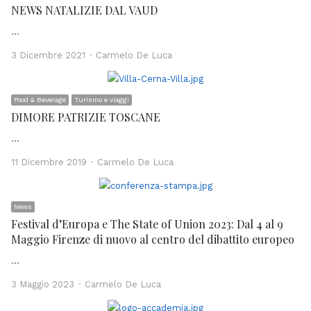
NEWS NATALIZIE DAL VAUD
…
Author
3 Dicembre 2021
Carmelo De Luca
Food & Beverage
Turismo e viaggi
DIMORE PATRIZIE TOSCANE
…
Author
11 Dicembre 2019
Carmelo De Luca
News
Festival d’Europa e The State of Union 2023: Dal 4 al 9
Maggio Firenze di nuovo al centro del dibattito europeo
…
Author
3 Maggio 2023
Carmelo De Luca