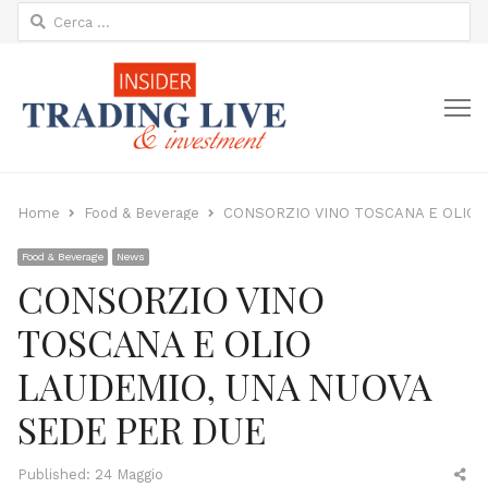
Ricerca
per:
M
Home
Food & Beverage
CONSORZIO VINO TOSCANA E OLIO 
Food & Beverage
News
CONSORZIO VINO
TOSCANA E OLIO
LAUDEMIO, UNA NUOVA
SEDE PER DUE
Sh
Published:
24 Maggio