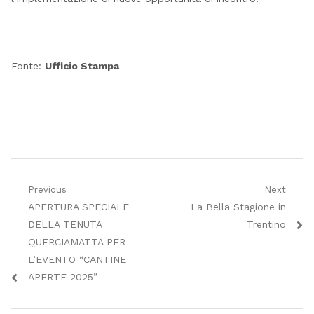
Fonte:
Ufficio Stampa
Navigazione
Previous
Next
Previous
Next
APERTURA SPECIALE
La Bella Stagione in
articoli
post:
post:
DELLA TENUTA
Trentino
QUERCIAMATTA PER
L’EVENTO “CANTINE
APERTE 2025”