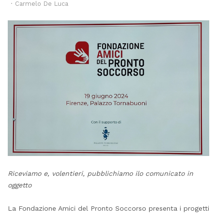
Author
Carmelo De Luca
Riceviamo e, volentieri, pubblichiamo ilo comunicato in
oggetto
La Fondazione Amici del Pronto Soccorso presenta i progetti