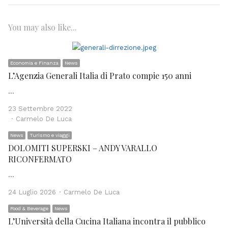
You may also like...
Economia e Finanza
News
L’Agenzia Generali Italia di Prato compie 150 anni
…
23 Settembre 2022
Author
Carmelo De Luca
News
Turismo e viaggi
DOLOMITI SUPERSKI – ANDY VARALLO
RICONFERMATO
…
Author
24 Luglio 2026
Carmelo De Luca
Food & Beverage
News
L’Università della Cucina Italiana incontra il pubblico