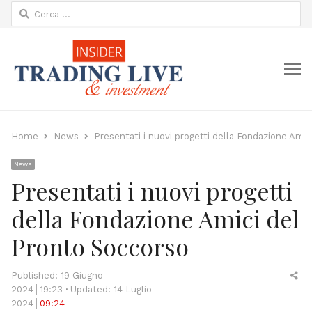
Ricerca
per:
M
Home
News
Presentati i nuovi progetti della Fondazione Ami
News
Presentati i nuovi progetti
della Fondazione Amici del
Pronto Soccorso
Sh
Published:
19 Giugno
thi
2024
19:23
Updated: 14 Luglio
po
2024
09:24