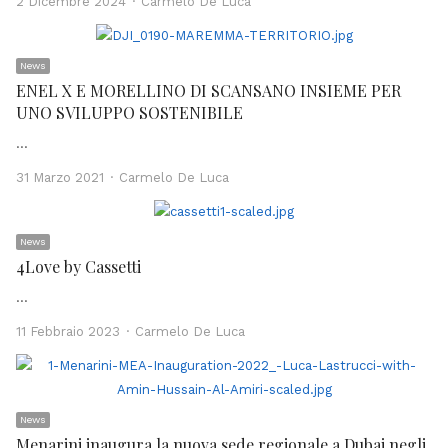
Author
2 Dicembre 2024
Carmelo De Luca
News
ENEL X E MORELLINO DI SCANSANO INSIEME PER
UNO SVILUPPO SOSTENIBILE
…
Author
31 Marzo 2021
Carmelo De Luca
News
4Love by Cassetti
…
Author
11 Febbraio 2023
Carmelo De Luca
News
Menarini inaugura la nuova sede regionale a Dubai negli