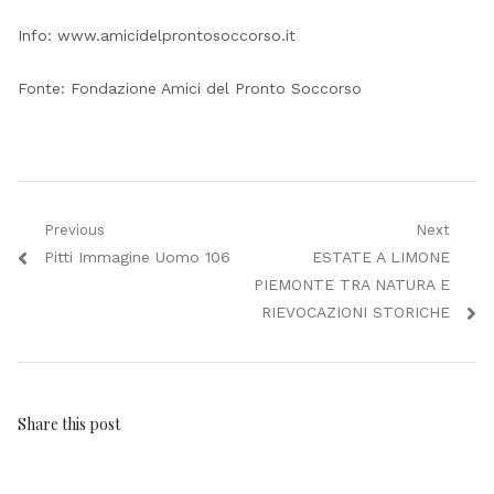
Info: www.amicidelprontosoccorso.it
Fonte: Fondazione Amici del Pronto Soccorso
Navigazione
Previous
Next
Previous
Next
Pitti Immagine Uomo 106
ESTATE A LIMONE
articoli
post:
post:
PIEMONTE TRA NATURA E
RIEVOCAZIONI STORICHE
Share this post