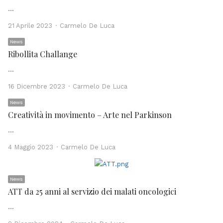
…
Author
21 Aprile 2023
Carmelo De Luca
News
Ribollita Challange
…
Author
16 Dicembre 2023
Carmelo De Luca
News
Creatività in movimento – Arte nel Parkinson
…
Author
4 Maggio 2023
Carmelo De Luca
News
ATT da 25 anni al servizio dei malati oncologici
…