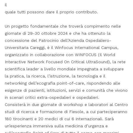
il
quale tutti possono dare il proprio contributo.
Un progetto fondamentale che troverà compimento nelle
giornate di 29-30 ottobre 2024 e che ha ottenuto la
concessione del Patrocinio dell’Azienda Ospedaliero-
Universitaria Careggi, è il Winfocus International Campus,
organizzato in collaborazione con WINFOCUS (Il World
Interactive Network Focused On Critical UltraSound), la rete
scientifica leader a livello mondiale impegnata a sviluppare
la pratica, la ricerca, l’istruzione, la tecnologia e il
networking dell’ecografia point-of-care, rispondendo alle
esigenze di pazienti, istituzioni, servizi e comunità che vivono
in scenari critici extra-ospedalieri e ospedalieri.
Consisterà in due giornate di workshop e laboratori al Centro
studi di ricerca e formazione di Fiesole, a cui parteciperanno
180 tirocinanti e 20 medici di cui 6 internazionali. Sarà
un’esperienza immersiva sulla medicina d’urgenza e
sull’ecografia Point of Care di tutto il corpo con massimi