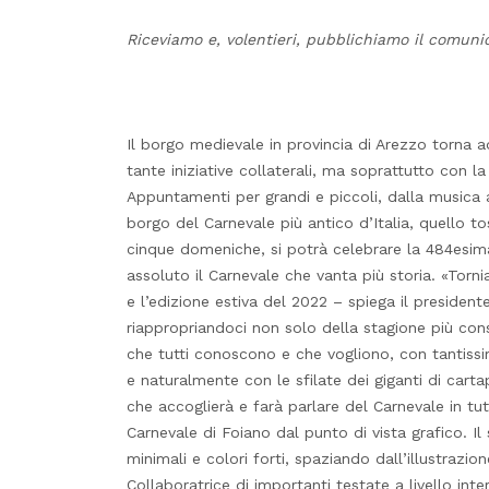
Riceviamo e, volentieri, pubblichiamo il comuni
Il borgo medievale in provincia di Arezzo torna a
tante iniziative collaterali, ma soprattutto con la 
Appuntamenti per grandi e piccoli, dalla musica a
borgo del Carnevale più antico d’Italia, quello t
cinque domeniche, si potrà celebrare la 484esima 
assoluto il Carnevale che vanta più storia. «Torn
e l’edizione estiva del 2022 – spiega il preside
riappropriandoci non solo della stagione più co
che tutti conoscono e che vogliono, con tantissi
e naturalmente con le sfilate dei giganti di carta
che accoglierà e farà parlare del Carnevale in tutta
Carnevale di Foiano dal punto di vista grafico. Il
minimali e colori forti, spaziando dall’illustrazione
Collaboratrice di importanti testate a livello inte