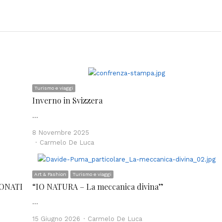
Turismo e viaggi
Inverno in Svizzera
…
8 Novembre 2025
Author
Carmelo De Luca
Art & Fashion
Turismo e viaggi
DONATI
“IO NATURA – La meccanica divina”
…
Author
15 Giugno 2026
Carmelo De Luca