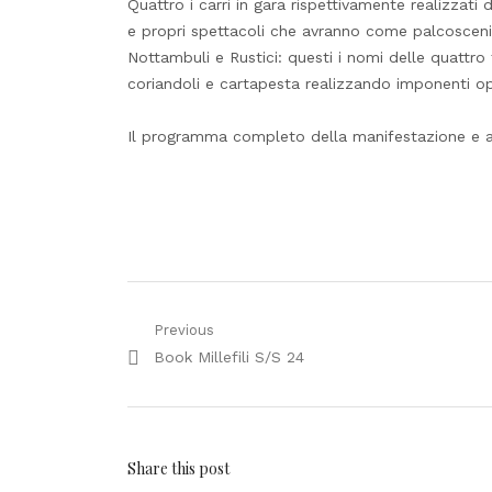
Quattro i carri in gara rispettivamente realizzati
e propri spettacoli che avranno come palcoscenic
Nottambuli e Rustici: questi i nomi delle quattro 
coriandoli e cartapesta realizzando imponenti op
Il programma completo della manifestazione e al
Navigazione
Previous
Previous
Book Millefili S/S 24
articoli
post:
Share this post