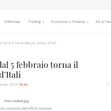
Editoriale
Trading
Economia e Finanza
Art & Fas
 torna il Carnevale più antico d’Itali
al 5 febbraio torna il
’Itali
S
bbraio 2023
15:24
t
p
nte concessa dall'Ufficio Stampa