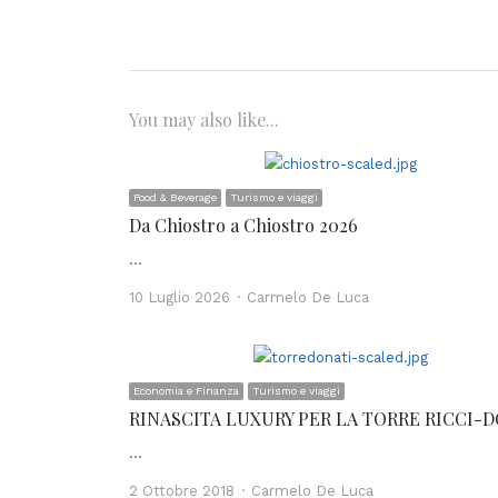
You may also like...
Food & Beverage
Turismo e viaggi
Da Chiostro a Chiostro 2026
…
Author
10 Luglio 2026
Carmelo De Luca
Economia e Finanza
Turismo e viaggi
RINASCITA LUXURY PER LA TORRE RICCI-
…
Author
2 Ottobre 2018
Carmelo De Luca