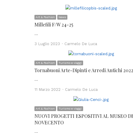
Art & Fashion
News
Millefili F/W 24-25
…
Author
3 Luglio 2023
Carmelo De Luca
Art & Fashion
Turismo e viaggi
Tornabuoni Arte-Dipinti e Arredi Antichi 202
…
Author
11 Marzo 2022
Carmelo De Luca
Art & Fashion
Turismo e viaggi
NUOVI PROGETTI ESPOSITIVI AL MUSEO D
NOVECENTO
…