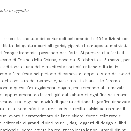
cato in oggetto
d essere la capitale dei coriandoli celebrando le 484 edizioni con
sfilata dei quattro carri allegorici, giganti di cartapesta mai visti.
ll’enogastronomia, passando per l’arte. Si prepara alla festa il
oscano di Foiano della Chiana, dove dal 5 febbraio al 5 marzo, per
edizione di una delle manifestazioni più antiche d’Italia, in
iamo a fare festa nel periodo di carnevale, dopo lo stop del Covid
nte del Comitato del Carnevale, Massimo Di Chiara – lo faremo
nsona a questi festeggiamenti pagani, ma tornando al Carnevale
mi appuntamenti collaterali già dal sabato di ogni fine settimana
pesta». Tra le grandi novità di questa edizione la grafica rinnovata
 Italia. Sarà infatti la street artist Camilla Falsini ad animare il
 suo lavoro è caratterizzato da linee chiare, forme stilizzate e
 editoriale ai grandi dipinti murali, dagli oggetti di design ai libri.
rnazionale, come artista ha realizzato installazioni, grandi dipinti,