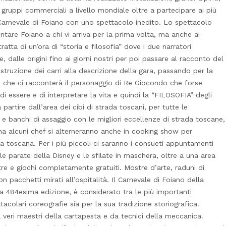
i gruppi commerciali a livello mondiale oltre a partecipare ai più
l Carnevale di Foiano con uno spettacolo inedito. Lo spettacolo
ontare Foiano a chi vi arriva per la prima volta, ma anche ai
tratta di un’ora di “storia e filosofia” dove i due narratori
dalle origini fino ai giorni nostri per poi passare al racconto del
ostruzione dei carri alla descrizione della gara, passando per la
o, che ci racconterà il personaggio di Re Giocondo che forse
i essere e di interpretare la vita e quindi la “FILOSOFIA” degli
 partire dall’area dei cibi di strada toscani, per tutte le
 e banchi di assaggio con le migliori eccellenze di strada toscane,
ina alcuni chef si alterneranno anche in cooking show per
ca toscana. Per i più piccoli ci saranno i consueti appuntamenti
le parate della Disney e le sfilate in maschera, oltre a una area
tre e giochi completamente gratuiti. Mostre d’arte, raduni di
 pacchetti mirati all’ospitalità. Il Carnevale di Foiano della
alla 484esima edizione, è considerato tra le più importanti
ttacolari coreografie sia per la sua tradizione storiografica.
a veri maestri della cartapesta e da tecnici della meccanica.