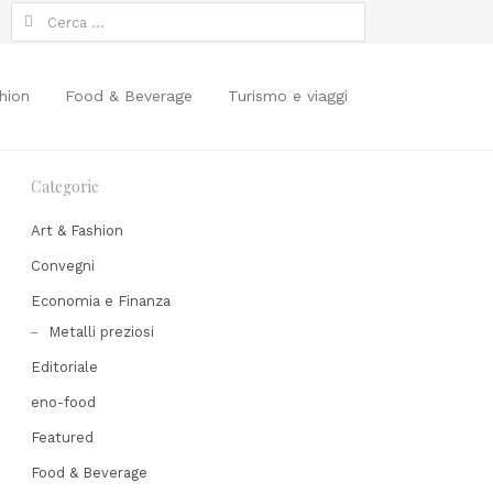
Ricerca
per:
hion
Food & Beverage
Turismo e viaggi
Categorie
Art & Fashion
Convegni
Economia e Finanza
Metalli preziosi
Editoriale
hare
his
eno-food
ost
Featured
Food & Beverage