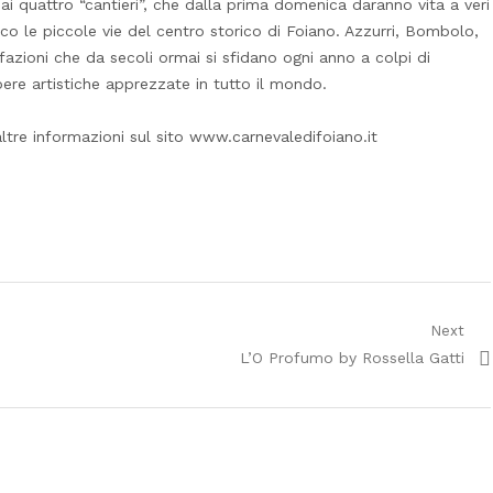
 dai quattro “cantieri”, che dalla prima domenica daranno vita a veri
o le piccole vie del centro storico di Foiano. Azzurri, Bombolo,
fazioni che da secoli ormai si sfidano ogni anno a colpi di
ere artistiche apprezzate in tutto il mondo.
tre informazioni sul sito www.carnevaledifoiano.it
Next
Next
L’O Profumo by Rossella Gatti
post: