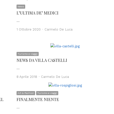
News
L’ULTIMA DE’ MEDICI
…
Author
1 Ottobre 2020
Carmelo De Luca
Turismo e viaggi
2
NEWS DA VILLA CASTELLI
…
Author
8 Aprile 2018
Carmelo De Luca
Art & Fashion
Turismo e viaggi
EL
FINALMENTE NIENTE
…