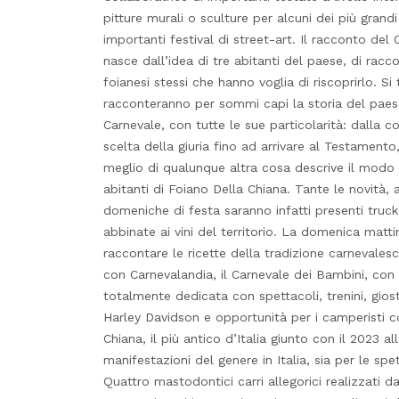
pitture murali o sculture per alcuni dei più grand
importanti festival di street-art. Il racconto de
nasce dall’idea di tre abitanti del paese, di racc
foianesi stessi che hanno voglia di riscoprirlo. Si 
racconteranno per sommi capi la storia del paese, 
Carnevale, con tutte le sue particolarità: dalla c
scelta della giuria fino ad arrivare al Testament
meglio di qualunque altra cosa descrive il modo d
abitanti di Foiano Della Chiana. Tante le novità, a
domeniche di festa saranno infatti presenti truck
abbinate ai vini del territorio. La domenica matt
raccontare le ricette della tradizione carnevales
con Carnevalandia, il Carnevale dei Bambini, con 
totalmente dedicata con spettacoli, trenini, gios
Harley Davidson e opportunità per i camperisti con
Chiana, il più antico d’Italia giunto con il 2023 
manifestazioni del genere in Italia, sia per le spe
Quattro mastodontici carri allegorici realizzati d