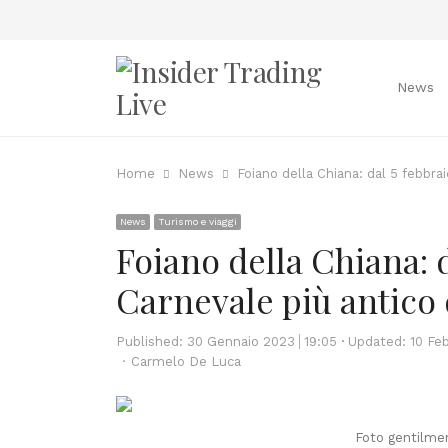
News
Home
News
Foiano della Chiana: dal 5 febbraio
News
Turismo e viaggi
Foiano della Chiana: d
Carnevale più antico d
Published:
30 Gennaio 2023
19:05
Updated: 10 Fe
Author
Carmelo De Luca
Foto gentilme