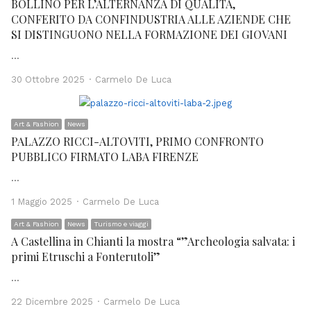
BOLLINO PER L’ALTERNANZA DI QUALITÀ,
CONFERITO DA CONFINDUSTRIA ALLE AZIENDE CHE
SI DISTINGUONO NELLA FORMAZIONE DEI GIOVANI
…
Author
30 Ottobre 2025
Carmelo De Luca
Art & Fashion
News
PALAZZO RICCI-ALTOVITI, PRIMO CONFRONTO
PUBBLICO FIRMATO LABA FIRENZE
…
Author
1 Maggio 2025
Carmelo De Luca
Art & Fashion
News
Turismo e viaggi
A Castellina in Chianti la mostra “”Archeologia salvata: i
primi Etruschi a Fonterutoli”
…
Author
22 Dicembre 2025
Carmelo De Luca