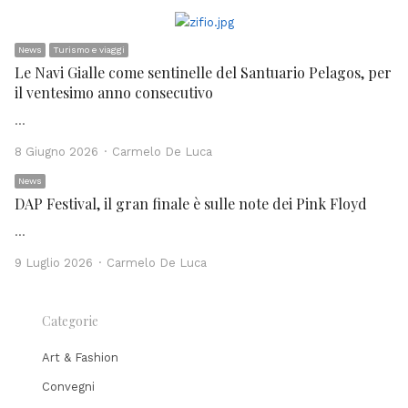
News
Turismo e viaggi
Le Navi Gialle come sentinelle del Santuario Pelagos, per
il ventesimo anno consecutivo
…
Author
8 Giugno 2026
Carmelo De Luca
News
DAP Festival, il gran finale è sulle note dei Pink Floyd
…
Author
9 Luglio 2026
Carmelo De Luca
Categorie
Art & Fashion
Convegni