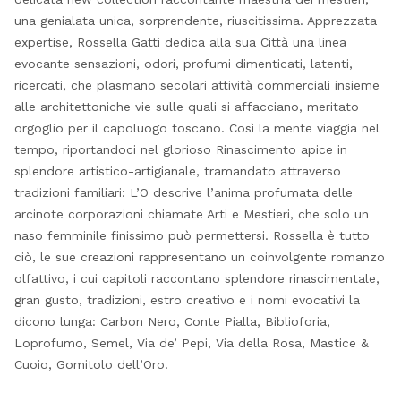
una genialata unica, sorprendente, riuscitissima. Apprezzata
expertise, Rossella Gatti dedica alla sua Città una linea
evocante sensazioni, odori, profumi dimenticati, latenti,
ricercati, che plasmano secolari attività commerciali insieme
alle architettoniche vie sulle quali si affacciano, meritato
orgoglio per il capoluogo toscano. Così la mente viaggia nel
tempo, riportandoci nel glorioso Rinascimento apice in
splendore artistico-artigianale, tramandato attraverso
tradizioni familiari: L’O descrive l’anima profumata delle
arcinote corporazioni chiamate Arti e Mestieri, che solo un
naso femminile finissimo può permettersi. Rossella è tutto
ciò, le sue creazioni rappresentano un coinvolgente romanzo
olfattivo, i cui capitoli raccontano splendore rinascimentale,
gran gusto, tradizioni, estro creativo e i nomi evocativi la
dicono lunga: Carbon Nero, Conte Pialla, Biblioforia,
Loprofumo, Semel, Via de’ Pepi, Via della Rosa, Mastice &
Cuoio, Gomitolo dell’Oro.