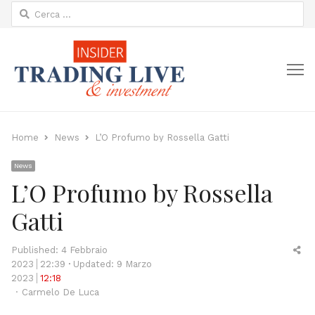
Ricerca
per:
M
Home
News
L’O Profumo by Rossella Gatti
News
L’O Profumo by Rossella
Gatti
Sh
Published:
4 Febbraio
thi
2023
22:39
Updated: 9 Marzo
po
2023
12:18
Author
Carmelo De Luca