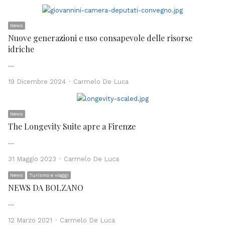
News
Nuove generazioni e uso consapevole delle risorse
idriche
…
Author
19 Dicembre 2024
Carmelo De Luca
News
The Longevity Suite apre a Firenze
…
Author
31 Maggio 2023
Carmelo De Luca
News
Turismo e viaggi
NEWS DA BOLZANO
…
Author
12 Marzo 2021
Carmelo De Luca