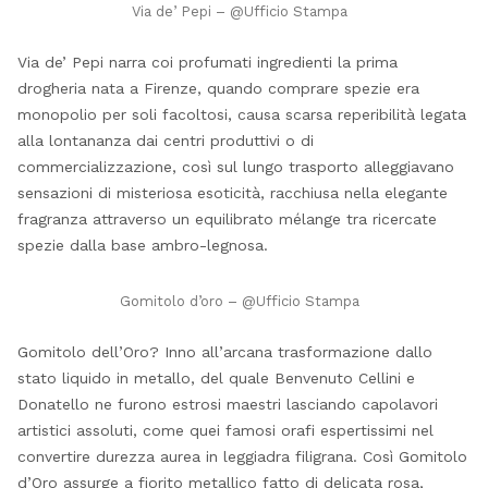
Via de’ Pepi – @Ufficio Stampa
Via de’ Pepi narra coi profumati ingredienti la prima
drogheria nata a Firenze, quando comprare spezie era
monopolio per soli facoltosi, causa scarsa reperibilità legata
alla lontananza dai centri produttivi o di
commercializzazione, così sul lungo trasporto alleggiavano
sensazioni di misteriosa esoticità, racchiusa nella elegante
fragranza attraverso un equilibrato mélange tra ricercate
spezie dalla base ambro-legnosa.
Gomitolo d’oro – @Ufficio Stampa
Gomitolo dell’Oro? Inno all’arcana trasformazione dallo
stato liquido in metallo, del quale Benvenuto Cellini e
Donatello ne furono estrosi maestri lasciando capolavori
artistici assoluti, come quei famosi orafi espertissimi nel
convertire durezza aurea in leggiadra filigrana. Così Gomitolo
d’Oro assurge a fiorito metallico fatto di delicata rosa,