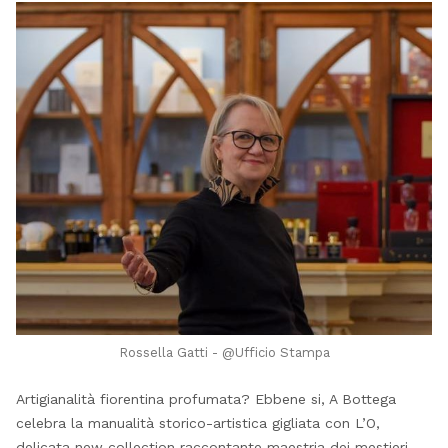
Rossella Gatti - @Ufficio Stampa
Artigianalità fiorentina profumata? Ebbene si, A Bottega
celebra la manualità storico-artistica gigliata con L’O,
delicata new collection raccontante maestria dei mestieri,