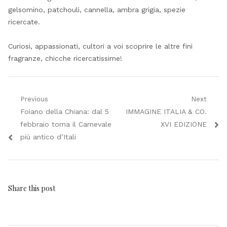
gelsomino, patchouli, cannella, ambra grigia, spezie
ricercate.
Curiosi, appassionati, cultori a voi scoprire le altre fini
fragranze, chicche ricercatissime!
Navigazione
Previous
Next
Previous
Next
Foiano della Chiana: dal 5
IMMAGINE ITALIA & CO.
articoli
post:
post:
febbraio torna il Carnevale
XVI EDIZIONE
più antico d’Itali
Share this post