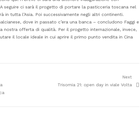
 A seguire ci sarà il progetto di portare la pasticceria toscana nel
 in tutta l’Asia. Poi successivamente negli altri continenti.
Galcianese, dove in passato c’era una banca – concludono Faggi e
nostra offerta di qualità. Per il progetto internazionale, invece,
are il locale ideale in cui aprire il primo punto vendita in Cina
Next
Next
 a
Trisomia 21: open day in viale Volta
post:
ca