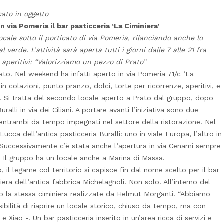
cato in oggetto
in via Pomeria il bar pasticceria ‘La Ciminiera’
ocale sotto il porticato di via Pomeria, rilanciando anche lo
verde. L’attività sarà aperta tutti i giorni dalle 7 alle 21 fra
 aperitivi: “Valorizziamo un pezzo di Prato”
rato. Nel weekend ha infatti aperto in via Pomeria 71/c ‘La
 in colazioni, punto pranzo, dolci, torte per ricorrenze, aperitivi, e
ti. Si tratta del secondo locale aperto a Prato dal gruppo, dopo
ralli in via dei Ciliani. A portare avanti l’iniziativa sono due
 entrambi da tempo impegnati nel settore della ristorazione. Nel
ucca dell’antica pasticceria Buralli: uno in viale Europa, l’altro in
. Successivamente c’è stata anche l’apertura in via Cenami sempre
. Il gruppo ha un locale anche a Marina di Massa.
 il legame col territorio si capisce fin dal nome scelto per il bar
niera dell’antica fabbrica Michelagnoli. Non solo. All’interno del
no la stessa ciminiera realizzate da Helmut Morganti. “Abbiamo
bilità di riaprire un locale storico, chiuso da tempo, ma con
 Xiao -. Un bar pasticceria inserito in un’area ricca di servizi e