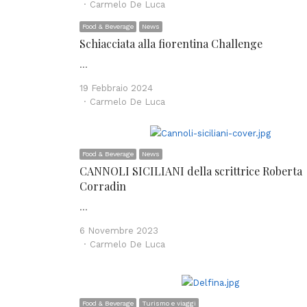
Author
Carmelo De Luca
Food & Beverage
News
Schiacciata alla fiorentina Challenge
…
19 Febbraio 2024
Author
Carmelo De Luca
Food & Beverage
News
CANNOLI SICILIANI della scrittrice Roberta
Corradin
…
6 Novembre 2023
Author
Carmelo De Luca
Food & Beverage
Turismo e viaggi