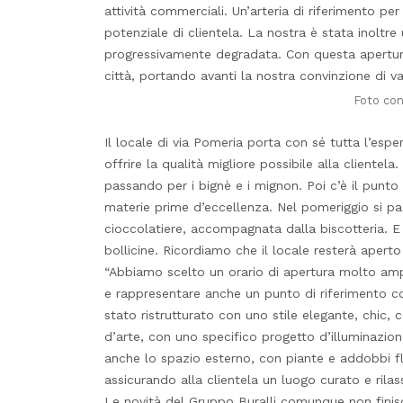
attività commerciali. Un’arteria di riferimento pe
potenziale di clientela. La nostra è stata inoltre 
progressivamente degradata. Con questa apertura,
città, portando avanti la nostra convinzione di val
Foto con
Il locale di via Pomeria porta con sé tutta l’esper
offrire la qualità migliore possibile alla clientela. 
passando per i bignè e i mignon. Poi c’è il punto
materie prime d’eccellenza. Nel pomeriggio si pas
cioccolatiere, accompagnata dalla biscotteria. E 
bollicine. Ricordiamo che il locale resterà aperto 
“Abbiamo scelto un orario di apertura molto amp
e rappresentare anche un punto di riferimento com
stato ristrutturato con uno stile elegante, chic, 
d’arte, con uno specifico progetto d’illuminazion
anche lo spazio esterno, con piante e addobbi fl
assicurando alla clientela un luogo curato e rilas
Le novità del Gruppo Buralli comunque non finisc