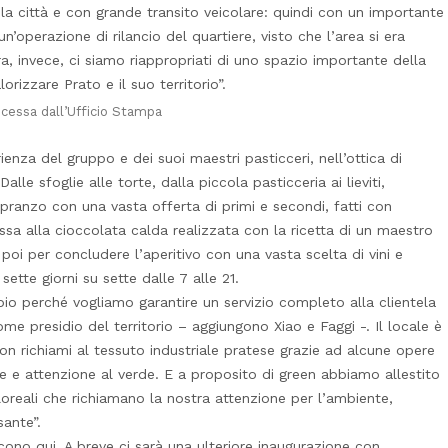
r la città e con grande transito veicolare: quindi con un importante
un’operazione di rilancio del quartiere, visto che l’area si era
 invece, ci siamo riappropriati di uno spazio importante della
orizzare Prato e il suo territorio”.
cessa dall’Ufficio Stampa
ienza del gruppo e dei suoi maestri pasticceri, nell’ottica di
Dalle sfoglie alle torte, dalla piccola pasticceria ai lieviti,
 pranzo con una vasta offerta di primi e secondi, fatti con
sa alla cioccolata calda realizzata con la ricetta di un maestro
poi per concludere l’aperitivo con una vasta scelta di vini e
sette giorni su sette dalle 7 alle 21.
io perché vogliamo garantire un servizio completo alla clientela
e presidio del territorio – aggiungono Xiao e Faggi -. Il locale è
con richiami al tessuto industriale pratese grazie ad alcune opere
e e attenzione al verde. E a proposito di green abbiamo allestito
oreali che richiamano la nostra attenzione per l’ambiente,
sante”.
ono qui. A breve ci sarà una ulteriore inaugurazione con