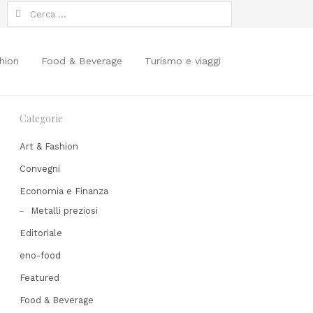
Ricerca
per:
hion
Food & Beverage
Turismo e viaggi
Categorie
Art & Fashion
Convegni
Economia e Finanza
Metalli preziosi
Editoriale
hare
his
eno-food
ost
Featured
Food & Beverage