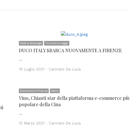
Food & Beverage
Turismo e viaggi
DUCO ITALY SBARCA NUOVAMENTE A FIRENZE
…
Author
15 Luglio 2021
Carmelo De Luca
Economia e Finanza
News
Vino, Chianti star della piattaforma e-commerce più
popolare della Cina
ni
…
Author
12 Marzo 2021
Carmelo De Luca