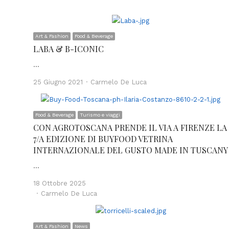
Art & Fashion
Food & Beverage
LABA & B-ICONIC
…
Author
25 Giugno 2021
Carmelo De Luca
Food & Beverage
Turismo e viaggi
CON AGROTOSCANA PRENDE IL VIA A FIRENZE LA
7/A EDIZIONE DI BUYFOOD VETRINA
INTERNAZIONALE DEL GUSTO MADE IN TUSCANY
…
18 Ottobre 2025
Author
Carmelo De Luca
Art & Fashion
News