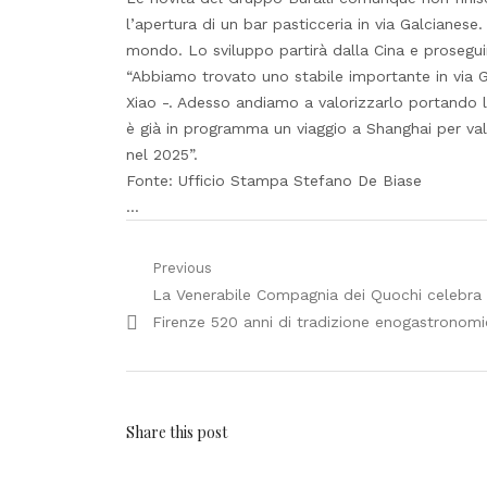
l’apertura di un bar pasticceria in via Galcianese.
mondo. Lo sviluppo partirà dalla Cina e proseguirà
“Abbiamo trovato uno stabile importante in via 
Xiao -. Adesso andiamo a valorizzarlo portando la 
è già in programma un viaggio a Shanghai per valut
nel 2025”.
Fonte: Ufficio Stampa Stefano De Biase
…
Navigazione
Previous
Previous
La Venerabile Compagnia dei Quochi celebra
articoli
post:
Firenze 520 anni di tradizione enogastronomi
Share this post