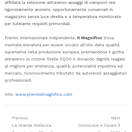
affidata la selezione attraverso assaggi di campioni resi
rigorosamente anonimi, opportunamente conservati in
magazzino senza luce diretta e a temperatura monitorata
per tutelarne requisiti primordiali.
Premio internazionale indipendente,
Il Magnifico
trova
meritata elevatura per essere vocato all’olio dalla qualità
superlativa nella produzione europea, premiandone il gotha
attraverso le notorie Stelle EQOO e donando dignità reagale
al migliore per eminenza, qualità, potenzialità impattiva sul
mercato, riconoscimento tributato da autorevoli assaggiatori
professionisti.
Info:
www.premioilmagnifico.com
Navigazione
Previous
Next
Previous
Next
La Grande Bellezza,
Conoscere e Curare il
articoli
post:
post: