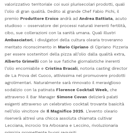
valorizzativo territoriale coi suoi plurisecolari prodotti, quali
l’olio di gran qualità. Dedito al grande Chef Fabio Pichi, il
premio
Produttore Eroico
andrà ad
Andrea Battiata
, acuto
studioso – osservatore dei processi naturali inerenti fertilità,
cibo, sue collerazioni con la sanità umana. Quali illustri
Ambasciatori
, i divulgatori della cultura olearia troveranno
meritato riconscimento in
Mario Cipriano
di Cipriano Pizzeria
per essere sostenitori della pizza all’olio dalla qualità extra,
Alberto Grimelli
con le sue fatiche giornalistiche inerenti
l’olio encomiabile e
Cristina Bracali
, notoria casting director
de La Prova del Cuoco, attivissima nel promuovere prodotti
agrolimentari. Naturalmente sarà rinnovato il meraviglioso
sodalizio con la patinata
Florence Cocktail Week,
che
attraverso il Bar Manager
Simone Covan
delizierà palati
esigenti attraverso un celebrativo cocktail trovante basicità
nell’olio vincitore de
Il Magnifico 2025
. L’evento oleario
riserverà altresì una chicca assoluta chiamata cultivar
Lecciana, incrocio tra Arbosana e Leccino, rivoluzionaria
primizia promettente buoni requisiti.