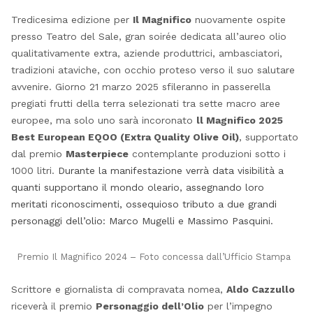
Tredicesima edizione per
Il Magnifico
nuovamente ospite
presso Teatro del Sale, gran soirée dedicata all’aureo olio
qualitativamente extra, aziende produttrici, ambasciatori,
tradizioni ataviche, con occhio proteso verso il suo salutare
avvenire. Giorno 21 marzo 2025 sfileranno in passerella
pregiati frutti della terra selezionati tra sette macro aree
europee, ma solo uno sarà incoronato
ll Magnifico 2025
Best European EQOO (Extra Quality Olive Oil)
, supportato
dal premio
Masterpiece
contemplante produzioni sotto i
1000 litri.
Durante la manifestazione verrà data visibilità a
quanti supportano il mondo oleario, assegnando loro
meritati riconoscimenti, ossequioso tributo a due grandi
personaggi dell’olio: Marco Mugelli e Massimo Pasquini.
Premio Il Magnifico 2024 – Foto concessa dall’Ufficio Stampa
Scrittore e giornalista di compravata nomea,
Aldo Cazzullo
riceverà il premio
Personaggio dell’Olio
per l’impegno