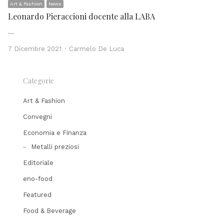
Art & Fashion
News
Leonardo Pieraccioni docente alla LABA
…
Author
7 Dicembre 2021
Carmelo De Luca
Categorie
Art & Fashion
Convegni
Economia e Finanza
Metalli preziosi
Editoriale
eno-food
Featured
Food & Beverage