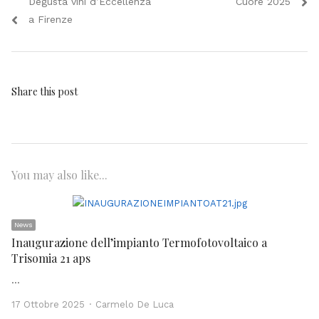
Degusta vini d’Eccellenza
Cuore 2025
a Firenze
Share this post
You may also like...
News
Inaugurazione dell’impianto Termofotovoltaico a
Trisomia 21 aps
…
Author
17 Ottobre 2025
Carmelo De Luca