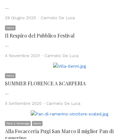
…
Author
29 Giugno 2025
Carmelo De Luca
News
Il Respiro del Pubblico Festival
…
Author
4 Novembre 2021
Carmelo De Luca
News
SUMMER FLORENCE A SCARPERIA
…
Author
5 Settembre 2020
Carmelo De Luca
Food & Beverage
News
Alla Focacceria Pugi San Marco il miglior Pan di
ramerino