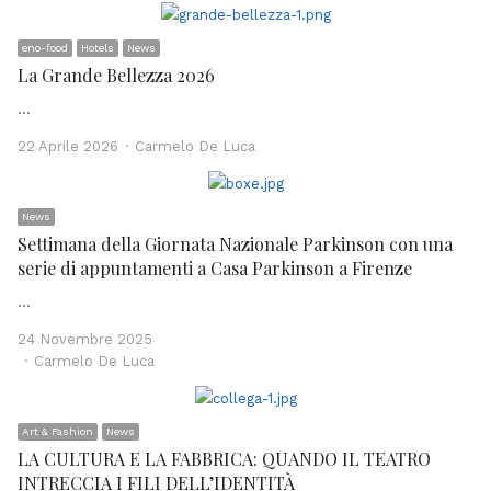
eno-food
Hotels
News
La Grande Bellezza 2026
…
Author
22 Aprile 2026
Carmelo De Luca
News
Settimana della Giornata Nazionale Parkinson con una
serie di appuntamenti a Casa Parkinson a Firenze
…
24 Novembre 2025
Author
Carmelo De Luca
Art & Fashion
News
LA CULTURA E LA FABBRICA: QUANDO IL TEATRO
INTRECCIA I FILI DELL’IDENTITÀ