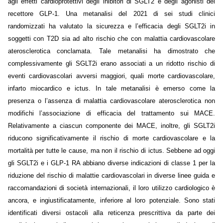
agli effetti cardioprotettivi degli inibitori di SGLT2 e degli agonisti del
recettore GLP-1. Una metanalisi del 2021 di sei studi clinici
randomizzati ha valutato la sicurezza e l’efficacia degli SGLT2i in
soggetti con T2D sia ad alto rischio che con malattia cardiovascolare
aterosclerotica conclamata. Tale metanalisi ha dimostrato che
complessivamente gli SGLT2i erano associati a un ridotto rischio di
eventi cardiovascolari avversi maggiori, quali morte cardiovascolare,
infarto miocardico e ictus. In tale metanalisi è emerso come la
presenza o l’assenza di malattia cardiovascolare aterosclerotica non
modifichi l’associazione di efficacia del trattamento sui MACE.
Relativamente a ciascun componente dei MACE, inoltre, gli SGLT2i
riducono significativamente il rischio di morte cardiovascolare e la
mortalità per tutte le cause, ma non il rischio di ictus. Sebbene ad oggi
gli SGLT2i e i GLP-1 RA abbiano diverse indicazioni di classe 1 per la
riduzione del rischio di malattie cardiovascolari in diverse linee guida e
raccomandazioni di società internazionali, il loro utilizzo cardiologico è
ancora, e ingiustificatamente, inferiore al loro potenziale. Sono stati
identificati diversi ostacoli alla reticenza prescrittiva da parte dei