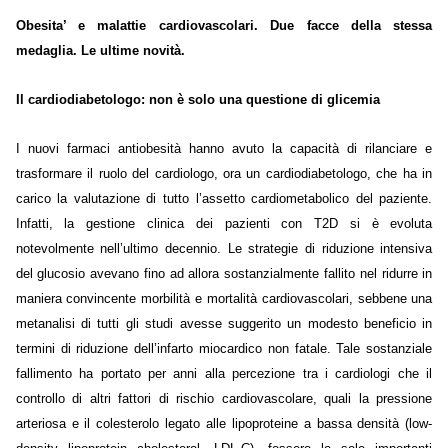
Obesita’ e malattie cardiovascolari. Due facce della stessa
medaglia. Le ultime novità.
Il cardiodiabetologo: non è solo una questione di glicemia
I nuovi farmaci antiobesità hanno avuto la capacità di rilanciare e
trasformare il ruolo del cardiologo, ora un cardiodiabetologo, che ha in
carico la valutazione di tutto l’assetto cardiometabolico del paziente.
Infatti, la gestione clinica dei pazienti con T2D si è evoluta
notevolmente nell’ultimo decennio. Le strategie di riduzione intensiva
del glucosio avevano fino ad allora sostanzialmente fallito nel ridurre in
maniera convincente morbilità e mortalità cardiovascolari, sebbene una
metanalisi di tutti gli studi avesse suggerito un modesto beneficio in
termini di riduzione dell’infarto miocardico non fatale. Tale sostanziale
fallimento ha portato per anni alla percezione tra i cardiologi che il
controllo di altri fattori di rischio cardiovascolare, quali la pressione
arteriosa e il colesterolo legato alle lipoproteine a bassa densità (low-