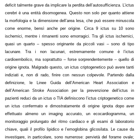
deficit talmente grave da implicare la perdita dell’autosufficienza. L’ictus
cerebri è una entità disomogenea. Questo non solo per quanto attiene
la morfologia e la dimensione dell’area lesa, che può essere minuscola
come enorme, bensì anche per origine. Circa 9 ictus su 10 sono
ischemici, mentre i rimanenti sono emorragici. Tra gli ictus ischemici,
quasi un quarto – spesso originante da piccoli vasi – sono di tipo
lacunare. Tra i non lacunari, estremamente comune è l’ictus
cardioembolico, ma soprattutto – forse sorprendentemente – quello di
origine ignota. Malgrado questo, un ictus criptogenetico può avere tanti
indiziati e, non di rado, finire con nessun colpevole. Partendo dalla
definizione, le Linee Guida dell’American Heart Association e
dell’American Stroke Association per la prevenzione dell’ictus in
pazienti reduci da un ictus o TIA definiscono l’ictus criptogenetico come
un ictus confermato e dimostratamente di origine ignota dopo aver
effettuato almeno un imaging accurato, un ecocardiogramma, un
monitoraggio prolungato del ritmo cardiaco e gli esami di laboratorio
chiave, quali il profilo lipidico e l’emoglobina glicosilata. Le cause da
investigare, in particolare, sono numerose: pervietà del forame ovale;