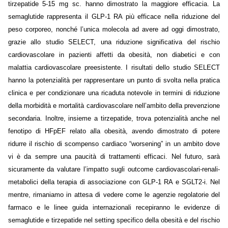
tirzepatide 5-15 mg sc. hanno dimostrato la maggiore efficacia. La
semaglutide rappresenta il GLP-1 RA più efficace nella riduzione del
peso corporeo, nonché l’unica molecola ad avere ad oggi dimostrato,
grazie allo studio SELECT, una riduzione significativa del rischio
cardiovascolare in pazienti affetti da obesità, non diabetici e con
malattia cardiovascolare preesistente. I risultati dello studio SELECT
hanno la potenzialità per rappresentare un punto di svolta nella pratica
clinica e per condizionare una ricaduta notevole in termini di riduzione
della morbidità e mortalità cardiovascolare nell’ambito della prevenzione
secondaria. Inoltre, insieme a tirzepatide, trova potenzialità anche nel
fenotipo di HFpEF relato alla obesità, avendo dimostrato di potere
ridurre il rischio di scompenso cardiaco “worsening” in un ambito dove
vi è da sempre una paucità di trattamenti efficaci. Nel futuro, sarà
sicuramente da valutare l’impatto sugli outcome cardiovascolari-renali-
metabolici della terapia di associazione con GLP-1 RA e SGLT2-i. Nel
mentre, rimaniamo in attesa di vedere come le agenzie regolatorie del
farmaco e le linee guida internazionali recepiranno le evidenze di
semaglutide e tirzepatide nel setting specifico della obesità e del rischio