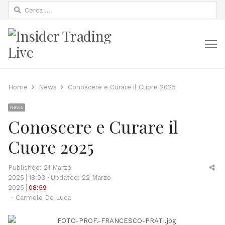
Ricerca
per:
M
Home
News
Conoscere e Curare il Cuore 2025
News
Conoscere e Curare il
Cuore 2025
Sh
Published:
21 Marzo
thi
2025
18:03
Updated: 22 Marzo
po
2025
08:59
Author
Carmelo De Luca