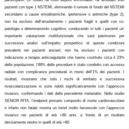
pazienti con type 1 NSTEMI, eliminando il rumore di fondo del NSTEMI
secondario a cause emodinamiche, ipertensive o aritmiche (type 2);
non ha escluso dall’arruolamento i pazienti fragili e quelli con co-
patologie o deterioramento cognitivo, conducendo in tutti i pazienti un’
importante valutazione multifunzionale che sarà patrimonio per
successive analisi sull’impatto prospettico di queste condizioni
prevalenti nei pazienti anziani; non ha escluso i pazienti con
indicazione a terapia anticoagulante che hanno costituito circa il 23%
della popolazione; l’89% delle procedure è stato condotto con accesso
radiale con complicanze procedurali in meno dell’1% dei pazienti. I
risultati, mostrano che solo i rischi di reinfarto e successiva
rivascolarizzazione si sono ridotti significativamente con l’approccio
invasivo, confermando i dati della precedente metanalisi. Nello studio
SENIOR RITA, l’endpoint primario composito di morte cardiovascolare
e infarto non fatale mostra un trend molto favorevole con l’approccio
invasivo nei pazienti di età <80 anni, a fronte di un risultato
decisamente neutro in quelli di età >80.