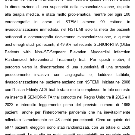
la dimostrazione di una superiorità della rivascolarizzazione, rispetto
alla terapia medica, è stata molto problematica: mentre per ogni 100
coronarografie in corso di STEMI almeno 90 esitano in
rivascolarizzazione immediata, nel NSTEMI solo la metà dei pazienti
sottoposti a coronarografia riceveranno rivascolarizzazione, e questo
anche negli studi più recenti, il 49.9% nel recente SENIOR-RITA (Older
Patients with Non–ST-Segment Elevation Myocardial Infarction
Randomized Interventional Treatment) trial. Per questi motivi, il
percorso verso la dimostrazione di una superiorità di una strategia
precocemente invasiva con angiografia e, laddove fattibile,
rivascolarizzazione nel paziente anziano con NSTEMI, iniziata nel 2008
con l’Italian Elderly ACS trial è stato molto complesso. In tale contesto
va inserito il SENIOR-RITA trial condotto nel Regno Unito tra il 2016 e il
2023 e interrotto leggermente prima del previsto numero di 1668
pazienti, anche per l’intercorrente pandemia che ha inevitabilmente
rallentato l’arruolamento nei 48 centri partecipanti. Circa un quinto dei
6977 pazienti eleggibili sono stati randomizzati, con un totale di 1518
partecipanti. Lo studio ha molti aspetti encomiabili: ha arruolato solo