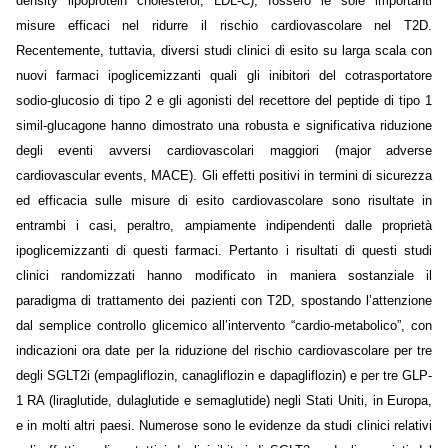
density lipoprotein cholesterol, LDL-C), fossero le sole importanti
misure efficaci nel ridurre il rischio cardiovascolare nel T2D.
Recentemente, tuttavia, diversi studi clinici di esito su larga scala con
nuovi farmaci ipoglicemizzanti quali gli inibitori del cotrasportatore
sodio-glucosio di tipo 2 e gli agonisti del recettore del peptide di tipo 1
simil-glucagone hanno dimostrato una robusta e significativa riduzione
degli eventi avversi cardiovascolari maggiori (major adverse
cardiovascular events, MACE). Gli effetti positivi in termini di sicurezza
ed efficacia sulle misure di esito cardiovascolare sono risultate in
entrambi i casi, peraltro, ampiamente indipendenti dalle proprietà
ipoglicemizzanti di questi farmaci. Pertanto i risultati di questi studi
clinici randomizzati hanno modificato in maniera sostanziale il
paradigma di trattamento dei pazienti con T2D, spostando l’attenzione
dal semplice controllo glicemico all’intervento “cardio-metabolico”, con
indicazioni ora date per la riduzione del rischio cardiovascolare per tre
degli SGLT2i (empagliflozin, canagliflozin e dapagliflozin) e per tre GLP-
1 RA (liraglutide, dulaglutide e semaglutide) negli Stati Uniti, in Europa,
e in molti altri paesi. Numerose sono le evidenze da studi clinici relativi