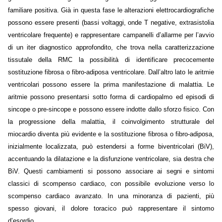
familiare positiva. Già in questa fase le alterazioni elettrocardiografiche
possono essere presenti (bassi voltaggi, onde T negative, extrasistolia
ventricolare frequente) e rappresentare campanelli d’allarme per l’avvio
di un iter diagnostico approfondito, che trova nella caratterizzazione
tissutale della RMC la possibilità di identificare precocemente
sostituzione fibrosa o fibro-adiposa ventricolare. Dall’altro lato le aritmie
ventricolari possono essere la prima manifestazione di malattia. Le
aritmie possono presentarsi sotto forma di cardiopalmo ed episodi di
sincope o pre-sincope e possono essere indotte dallo sforzo fisico. Con
la progressione della malattia, il coinvolgimento strutturale del
miocardio diventa più evidente e la sostituzione fibrosa o fibro-adiposa,
inizialmente localizzata, può estendersi a forme biventricolari (BiV),
accentuando la dilatazione e la disfunzione ventricolare, sia destra che
BiV. Questi cambiamenti si possono associare ai segni e sintomi
classici di scompenso cardiaco, con possibile evoluzione verso lo
scompenso cardiaco avanzato. In una minoranza di pazienti, più
spesso giovani, il dolore toracico può rappresentare il sintomo
d’esordio.