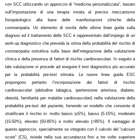
con SCC utilizzando un approccio di “medicina personalizzata”, basato
sull’impostazione di una terapia mirata al preciso meccanismo
fisiopatologico alla base delle manifestazioni cliniche della
coronaropatia. Un elemento di novità delle ultime linee guida sulla
diagnosi ed il trattamento delle SCC è rappresentato dall’impiego di un
work-up diagnostico che preveda la stima della probabilità del rischio di
coronaropatia ostruttiva sulla base dell’integrazione della valutazione
clinica e della presenza di fattori di rischio cardiovascolari. In seguito a
tale valutazione si procede ad eseguire il test diagnostico più accurato
per la probabilità pre-test stimata. Le nuove linee guida ESC
propongono pertanto l’incorporazione dei fattori di rischio
cardiovascolari (abitudine tabagica, ipertensione arteriosa, diabete,
obesità, familiarità per malattie cardiovascolari) nella valutazione della
probabilità pre-test del paziente, fornendo un modello che consente di
stratificare il rischio in: molto basso (≤5%), basso (5-15%), moderato
(15-50%), elevato (50-85%) e molto elevato (>85%). Il vantaggio di
questo approccio, specialmente se integrato con il calcolo del “calcium
score” (CS), risiede nella sua accuratezza fino a tre volte superiore