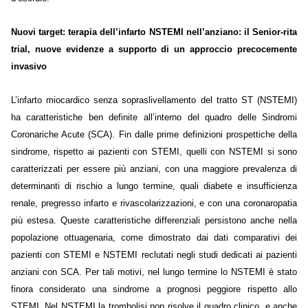
Nuovi target: terapia dell’infarto NSTEMI nell’anziano: il Senior-rita
trial, nuove evidenze a supporto di un approccio precocemente
invasivo
L’infarto miocardico senza sopraslivellamento del tratto ST (NSTEMI)
ha caratteristiche ben definite all’interno del quadro delle Sindromi
Coronariche Acute (SCA). Fin dalle prime definizioni prospettiche della
sindrome, rispetto ai pazienti con STEMI, quelli con NSTEMI si sono
caratterizzati per essere più anziani, con una maggiore prevalenza di
determinanti di rischio a lungo termine, quali diabete e insufficienza
renale, pregresso infarto e rivascolarizzazioni, e con una coronaropatia
più estesa. Queste caratteristiche differenziali persistono anche nella
popolazione ottuagenaria, come dimostrato dai dati comparativi dei
pazienti con STEMI e NSTEMI reclutati negli studi dedicati ai pazienti
anziani con SCA. Per tali motivi, nel lungo termine lo NSTEMI è stato
finora considerato una sindrome a prognosi peggiore rispetto allo
STEMI. Nel NSTEMI la trombolisi non risolve il quadro clinico, e anche