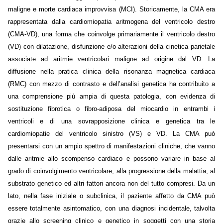
maligne e morte cardiaca improvvisa (MCI). Storicamente, la CMA era
rappresentata dalla cardiomiopatia aritmogena del ventricolo destro
(CMA-VD), una forma che coinvolge primariamente il ventricolo destro
(VD) con dilatazione, disfunzione e/o alterazioni della cinetica parietale
associate ad aritmie ventricolari maligne ad origine dal VD. La
diffusione nella pratica clinica della risonanza magnetica cardiaca
(RMC) con mezzo di contrasto e dell’analisi genetica ha contribuito a
una comprensione più ampia di questa patologia, con evidenza di
sostituzione fibrotica o fibro-adiposa del miocardio in entrambi i
ventricoli e di una sovrapposizione clinica e genetica tra le
cardiomiopatie del ventricolo sinistro (VS) e VD. La CMA può
presentarsi con un ampio spettro di manifestazioni cliniche, che vanno
dalle aritmie allo scompenso cardiaco e possono variare in base al
grado di coinvolgimento ventricolare, alla progressione della malattia, al
substrato genetico ed altri fattori ancora non del tutto compresi. Da un
lato, nella fase iniziale o subclinica, il paziente affetto da CMA può
essere totalmente asintomatico, con una diagnosi incidentale, talvolta
grazie allo screening clinico e genetico in soggetti con una storia