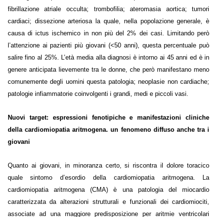
fibrillazione atriale occulta; trombofilia; ateromasia aortica; tumori
cardiaci; dissezione arteriosa la quale, nella popolazione generale, è
causa di ictus ischemico in non più del 2% dei casi. Limitando però
l’attenzione ai pazienti più giovani (<50 anni), questa percentuale può
salire fino al 25%. L’età media alla diagnosi è intorno ai 45 anni ed è in
genere anticipata lievemente tra le donne, che però manifestano meno
comunemente degli uomini questa patologia; neoplasie non cardiache;
patologie infiammatorie coinvolgenti i grandi, medi e piccoli vasi.
Nuovi target: espressioni fenotipiche e manifestazioni cliniche
della cardiomiopatia aritmogena. un fenomeno diffuso anche tra i
giovani
Quanto ai giovani, in minoranza certo, si riscontra il dolore toracico
quale sintomo d’esordio della cardiomiopatia aritmogena. La
cardiomiopatia aritmogena (CMA) è una patologia del miocardio
caratterizzata da alterazioni strutturali e funzionali dei cardiomiociti,
associate ad una maggiore predisposizione per aritmie ventricolari