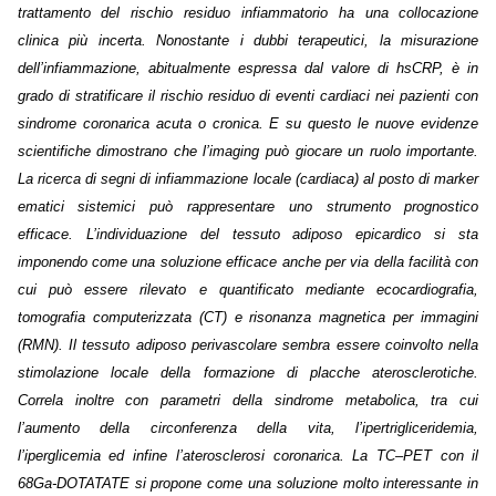
trattamento del rischio residuo infiammatorio ha una collocazione
clinica più incerta. Nonostante i dubbi terapeutici, la misurazione
dell’infiammazione, abitualmente espressa dal valore di hsCRP, è in
grado di stratificare il rischio residuo di eventi cardiaci nei pazienti con
sindrome coronarica acuta o cronica. E su questo le nuove evidenze
scientifiche dimostrano che l’imaging può giocare un ruolo importante.
La ricerca di segni di infiammazione locale (cardiaca) al posto di marker
ematici sistemici può rappresentare uno strumento prognostico
efficace. L’individuazione del tessuto adiposo epicardico si sta
imponendo come una soluzione efficace anche per via della facilità con
cui può essere rilevato e quantificato mediante ecocardiografia,
tomografia computerizzata (CT) e risonanza magnetica per immagini
(RMN). Il tessuto adiposo perivascolare sembra essere coinvolto nella
stimolazione locale della formazione di placche aterosclerotiche.
Correla inoltre con parametri della sindrome metabolica, tra cui
l’aumento della circonferenza della vita, l’ipertrigliceridemia,
l’iperglicemia ed infine l’aterosclerosi coronarica. La TC–PET con il
68Ga-DOTATATE si propone come una soluzione molto interessante in