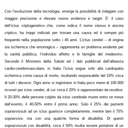
Con l’evoluzione della tecnologia, emerge la possibilità di indagare con
maggior precisione e rilevare nuove evidenze e target. E’ il caso
dell’ictus criptogenetico che, come indica il nome stesso è ancora
criptico, ha troppi indiziati per trovare una causa ed è sempre più
frequente nella popolazione sotto i 45 anni. L’ictus cerebri – di origina
sia ischemica che emorragica – rappresenta un problema evidente per
la sanità pubblica, l’individuo affetto e le famiglie del medesimo.
Secondo il Ministero della Salute ed i dati pubblicati dall’alleanza
cardio-cerebrovascolare, in Italia l’ictus segue solo alla cardiopatia
ischemica come causa di morte, risultando responsabile del 10% circa
di tutti i decessi. Ogni anno si registrano in Italia poco meno di 100.000
ricoveri per ictus cerebri, di cui circa il 20% è rappresentato da recidive.
Il 20-30% delle persone colpite da ictus cerebrale muore entro un mese
dall’evento, il 40-50% entro il primo anno. Solo il 25% dei pazienti
sopravvissuti ad un ictus guarisce completamente, mentre ben il 75%
sopravvive, ma con una qualche forma di disabilità. Di questi
sopravvissuti con disabilità, circa il 50% risulta essere portatore di un