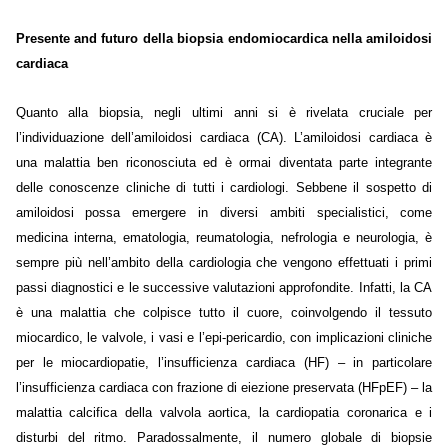
Presente and futuro della biopsia endomiocardica nella amiloidosi
cardiaca
Quanto alla biopsia, negli ultimi anni si è rivelata cruciale per
l’individuazione dell’amiloidosi cardiaca (CA). L’amiloidosi cardiaca è
una malattia ben riconosciuta ed è ormai diventata parte integrante
delle conoscenze cliniche di tutti i cardiologi. Sebbene il sospetto di
amiloidosi possa emergere in diversi ambiti specialistici, come
medicina interna, ematologia, reumatologia, nefrologia e neurologia, è
sempre più nell’ambito della cardiologia che vengono effettuati i primi
passi diagnostici e le successive valutazioni approfondite. Infatti, la CA
è una malattia che colpisce tutto il cuore, coinvolgendo il tessuto
miocardico, le valvole, i vasi e l’epi-pericardio, con implicazioni cliniche
per le miocardiopatie, l’insufficienza cardiaca (HF) – in particolare
l’insufficienza cardiaca con frazione di eiezione preservata (HFpEF) – la
malattia calcifica della valvola aortica, la cardiopatia coronarica e i
disturbi del ritmo. Paradossalmente, il numero globale di biopsie