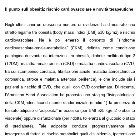
Il punto sull’obesità: rischio cardiovascolare e novità terapeutiche
Negli ultimi anni un crescente numero di evidenze ha dimostrato uno
stretto legame tra obesità (body mass index [BMI] ≥30 kg/m2) e rischio
cardiovascolare. Ne è poi emerso il concetto di “sindrome
cardiovascolare-renale-metabolica” (CKM), definita come condizione
patologica derivante da interazioni tra obesità, diabete mellito di tipo 2
(T2DM), malattia renale cronica (CKD) e malattia cardiovascolare (CVD;
tra cui scompenso cardiaco, fibrillazione atriale, malattia aterosclerotica
coronarica, stroke e malattia arteriosa periferica), e che include sia i
pazienti a rischio di CVD, che quelli con CVD conclamata. Di recente,
l’American Heart Association ha proposto uno staging “fisiopatologico”
della CKM, identificando come stadio iniziale (stadio 1) la presenza di
tessuto adiposo o “adiposità” in eccesso (per BMI ≥25 kg/m2 o obesità
viscerale) oppure disfunzionale (per ridotta tolleranza al glucosio o stato
di prediabete). Tale adiposità conduce progressivamente alla
insorgenza di fattori di rischio metabolici quali dislipidemia, ipertensione