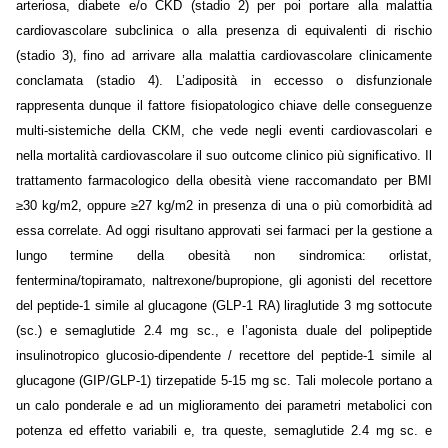
arteriosa, diabete e/o CKD (stadio 2) per poi portare alla malattia
cardiovascolare subclinica o alla presenza di equivalenti di rischio
(stadio 3), fino ad arrivare alla malattia cardiovascolare clinicamente
conclamata (stadio 4). L’adiposità in eccesso o disfunzionale
rappresenta dunque il fattore fisiopatologico chiave delle conseguenze
multi-sistemiche della CKM, che vede negli eventi cardiovascolari e
nella mortalità cardiovascolare il suo outcome clinico più significativo. Il
trattamento farmacologico della obesità viene raccomandato per BMI
≥30 kg/m2, oppure ≥27 kg/m2 in presenza di una o più comorbidità ad
essa correlate. Ad oggi risultano approvati sei farmaci per la gestione a
lungo termine della obesità non sindromica: orlistat,
fentermina/topiramato, naltrexone/bupropione, gli agonisti del recettore
del peptide-1 simile al glucagone (GLP-1 RA) liraglutide 3 mg sottocute
(sc.) e semaglutide 2.4 mg sc., e l’agonista duale del polipeptide
insulinotropico glucosio-dipendente / recettore del peptide-1 simile al
glucagone (GIP/GLP-1) tirzepatide 5-15 mg sc. Tali molecole portano a
un calo ponderale e ad un miglioramento dei parametri metabolici con
potenza ed effetto variabili e, tra queste, semaglutide 2.4 mg sc. e