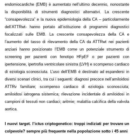
endomiocardiche (EMB) è aumentato nell’ultimo decennio, nonostante
la disponibilità di strumenti diagnostici alternativi. La crescente
“consapevolezza” e la nuova epidemiologia della CA – particolarmente
dell’ATTRwt- hanno portato all’istituzione di programmi diagnostici
focalizzati sulle EMB. La crescente consapevolezza della CA e
l’aumento del tasso di rilevamento della CA da ATTRwt nei pazienti
anziani hanno posizionato l’EMB come un potenziale strumento di
screening per pazienti con fenotipo HFpEF o per pazienti con
ipertensione, ipertrofia ventricolare sinistra (LVH) e scompenso cardiaco
di eziologia sconosciuta. L’uso dell’EMB è destinato ad espandersi in
diversi scenari clinici, tra cui i seguenti: diagnosi precoce nell’amiloidosi
ATTRv familiare; scompenso cardiaco di eziologia sconosciuta;
amiloidosi iatrogena sistemica; rilevazione incidentale di amiloidosi in
campioni di tessuti non cardiaci; aritmie; malattia calcifica della valvola
aortica.
I nuovi target. l’ictus criptogenetico: troppi indiziati per trovare un
colpevole? sempre più frequente nella popolazione sotto i 45 anni