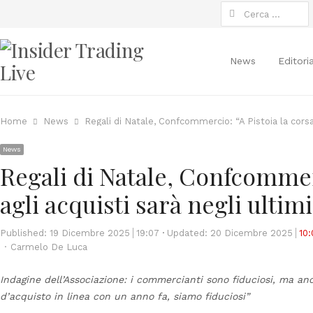
Ricerca
per:
News
Editori
Home
News
Regali di Natale, Confcommercio: “A Pistoia la corsa a
News
Regali di Natale, Confcommerc
agli acquisti sarà negli ultim
Published:
19 Dicembre 2025
19:07
Updated: 20 Dicembre 2025
10:
Author
Carmelo De Luca
Indagine dell’Associazione: i commercianti sono fiduciosi, ma anc
d’acquisto in linea con un anno fa, siamo fiduciosi”