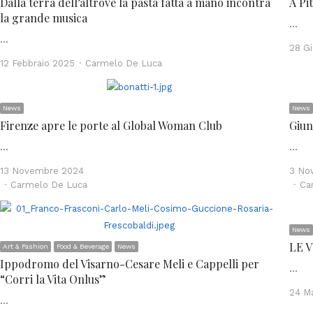
Dalla terra dell’altrove la pasta fatta a mano incontra
A Pi
la grande musica
…
…
28 G
Author
12 Febbraio 2025
Carmelo De Luca
News
News
Firenze apre le porte al Global Woman Club
Giun
…
…
13 Novembre 2024
3 No
Author
Au
Carmelo De Luca
Ca
News
LE 
Art & Fashion
Food & Beverage
News
Ippodromo del Visarno-Cesare Meli e Cappelli per
…
“Corri la Vita Onlus”
24 M
…