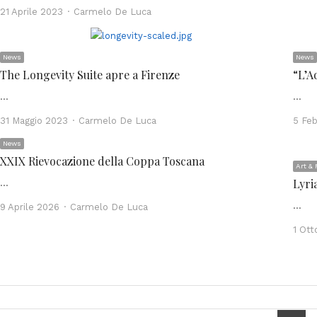
Author
21 Aprile 2023
Carmelo De Luca
News
News
The Longevity Suite apre a Firenze
“L’A
…
…
Author
31 Maggio 2023
Carmelo De Luca
5 Feb
News
XXIX Rievocazione della Coppa Toscana
Art & 
Lyri
…
…
Author
9 Aprile 2026
Carmelo De Luca
1 Ott