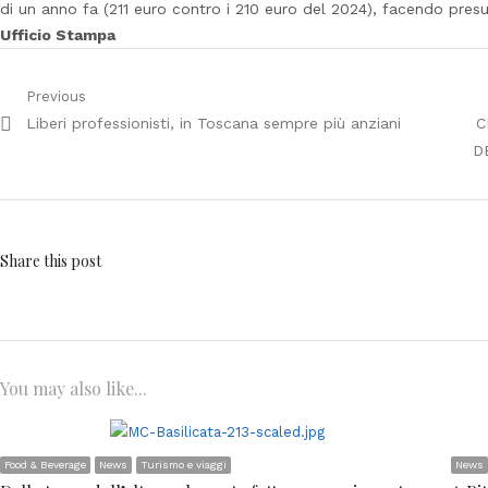
di un anno fa (211 euro contro i 210 euro del 2024), facendo presu
Ufficio Stampa
Navigazione
Previous
Previous
N
Liberi professionisti, in Toscana sempre più anziani
C
articoli
post:
p
D
Share this post
You may also like...
Food & Beverage
News
Turismo e viaggi
News