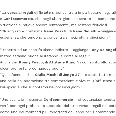
“La
corsa ai regali di Natale
si concentrerà in particolare negli ult
è
Confcommercio
, che negli ultimi giorni ha sentito un campione
situazione si muova ancora lentamente, ma restano fiduciosi.
“Gli acquisti – conferma
Irene Rosati, di Irene Gioielli
– viaggian
esperienza che tendono a concentrarsi negli ultimi dieci giorni”.
“Rispetto ad un anno fa siamo indietro – aggiunge
Tony De Angel
meteo saranno buone aiuteranno la corsa ai regali”.
Anche per
Ronny Fusco, di Attitude Plus
, “in confronto allo sco
dicembre restano comunque buone”.
“Quest’anno – dice
Giulia Mochi di Jango 27
– è stato fatto molt
una bella collaborazione tra commercianti e vivaisti. L’affluenza n
l’auspicio è che si confermi nei prossimi giorni”.
“Uno scenario – osserva
Confcommercio
– di sostanziale tenuta 
verrà con ogni probabilità assorbita dal rush verso i regali nel 
come uno dei momenti più importanti dell’anno per il commercio. I