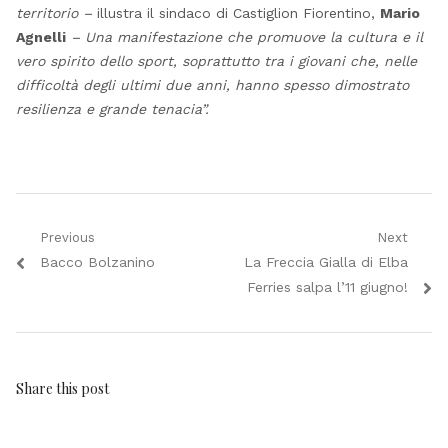
territorio –
illustra il sindaco di Castiglion Fiorentino,
Mario
Agnelli
– Una manifestazione che promuove la cultura e il
vero spirito dello sport, soprattutto tra i giovani che, nelle
difficoltà degli ultimi due anni, hanno spesso dimostrato
resilienza e grande tenacia”.
Navigazione
Previous
Next
Previous
Next
Bacco Bolzanino
La Freccia Gialla di Elba
articoli
post:
post:
Ferries salpa l’11 giugno!
Share this post