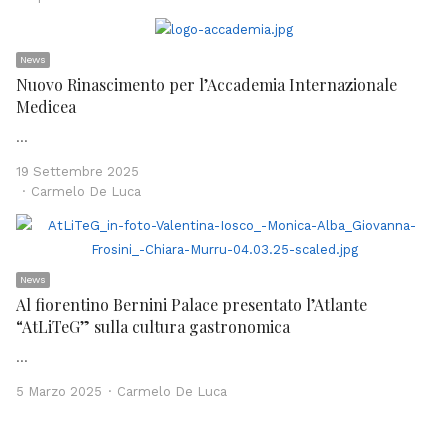
News
Nuovo Rinascimento per l’Accademia Internazionale
Medicea
…
19 Settembre 2025
Author
Carmelo De Luca
News
Al fiorentino Bernini Palace presentato l’Atlante
“AtLiTeG” sulla cultura gastronomica
…
Author
5 Marzo 2025
Carmelo De Luca