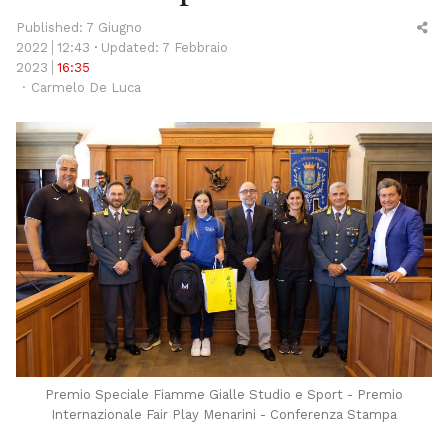
Sh
Published:
7 Giugno
thi
2022
12:43
Updated: 7 Febbraio
po
2023
16:35
Author
Carmelo De Luca
Premio Speciale Fiamme Gialle Studio e Sport - Premio
Internazionale Fair Play Menarini - Conferenza Stampa