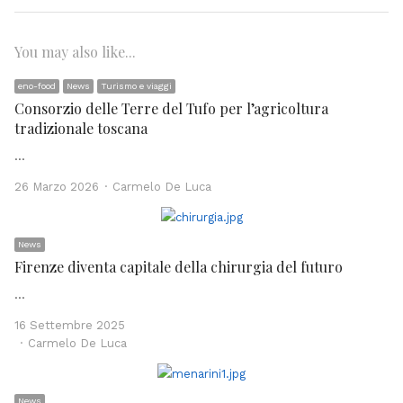
You may also like...
eno-food
News
Turismo e viaggi
Consorzio delle Terre del Tufo per l’agricoltura
tradizionale toscana
…
Author
26 Marzo 2026
Carmelo De Luca
News
Firenze diventa capitale della chirurgia del futuro
…
16 Settembre 2025
Author
Carmelo De Luca
News