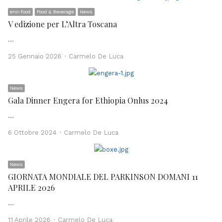
eno-food
Food & Beverage
News
V edizione per L’Altra Toscana
…
Author
25 Gennaio 2026
Carmelo De Luca
News
Gala Dinner Engera for Ethiopia Onlus 2024
…
Author
6 Ottobre 2024
Carmelo De Luca
News
GIORNATA MONDIALE DEL PARKINSON DOMANI 11
APRILE 2026
…
Author
11 Aprile 2026
Carmelo De Luca