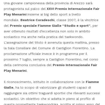
Una giovane campionessa della provincia di Arezzo sarà
protagonista sul palco del
XXVI Premio Internazionale Fair
Play Menarini
insieme ai big dello sport a livello
mondiale.
Beatrice Coradeschi
, classe 2007, è la vincitrice
del
Premio speciale Fiamme Gialle “Studio e sport”
, per
aver ottenuto risultati d’eccellenza non solo in ambito
scolastico ma anche nella pratica del taekwondo.
L’assegnazione del titolo è avvenuta questa mattina, presso
la Sala Consiliare del Comune di Castiglion Fiorentino. La
proclamazione ufficiale invece è in programma per il
prossimo 7 luglio, sempre a Castiglion Fiorentino, nel corso
della cerimonia conclusiva del
Premio Internazionale Fair
Play Menarini
.
Il riconoscimento, istituito in collaborazione con le
Fiamme
Gialle
, ha lo scopo di valorizzare gli studenti capaci di
raggiungere sia ottimi traguardi sportivi che rilevanti successi
scolastici. Un obiettivo che si adatta in pieno al profilo di
questa promettente taekwondoka, iscritta al primo anno del