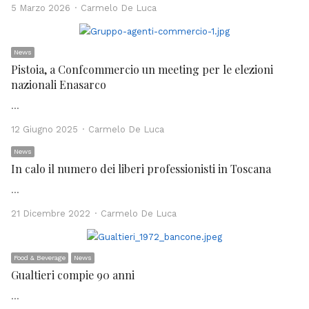
Author
5 Marzo 2026
Carmelo De Luca
News
Pistoia, a Confcommercio un meeting per le elezioni
nazionali Enasarco
…
Author
12 Giugno 2025
Carmelo De Luca
News
In calo il numero dei liberi professionisti in Toscana
…
Author
21 Dicembre 2022
Carmelo De Luca
Food & Beverage
News
Gualtieri compie 90 anni
…