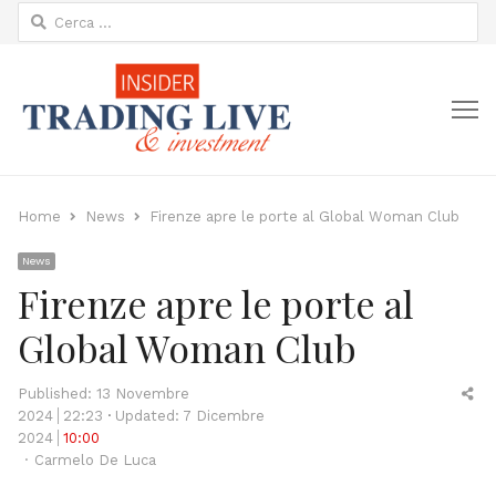
Ricerca
per:
M
Home
News
Firenze apre le porte al Global Woman Club
News
Firenze apre le porte al
Global Woman Club
Sh
Published:
13 Novembre
thi
2024
22:23
Updated: 7 Dicembre
po
2024
10:00
Author
Carmelo De Luca