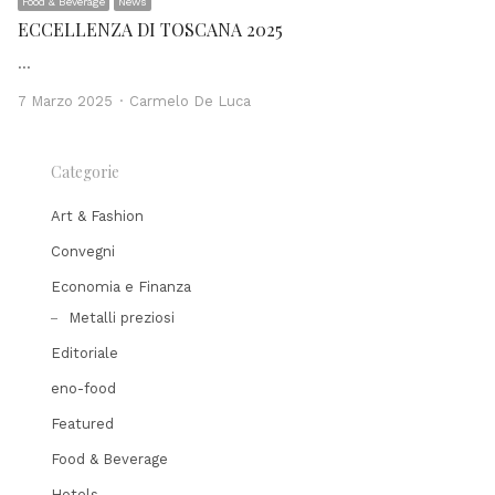
Food & Beverage
News
ECCELLENZA DI TOSCANA 2025
…
Author
7 Marzo 2025
Carmelo De Luca
Categorie
Art & Fashion
Convegni
Economia e Finanza
Metalli preziosi
Editoriale
eno-food
Featured
Food & Beverage
Hotels