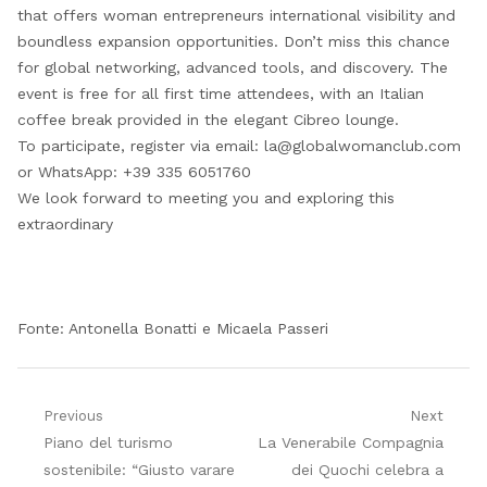
that offers woman entrepreneurs international visibility and
boundless expansion opportunities. Don’t miss this chance
for global networking, advanced tools, and discovery. The
event is free for all first time attendees, with an Italian
coffee break provided in the elegant Cibreo lounge.
To participate, register via email: la@globalwomanclub.com
or WhatsApp: +39 335 6051760
We look forward to meeting you and exploring this
extraordinary
Fonte: Antonella Bonatti e Micaela Passeri
Navigazione
Previous
Next
Previous
Next
Piano del turismo
La Venerabile Compagnia
articoli
post:
post:
sostenibile: “Giusto varare
dei Quochi celebra a