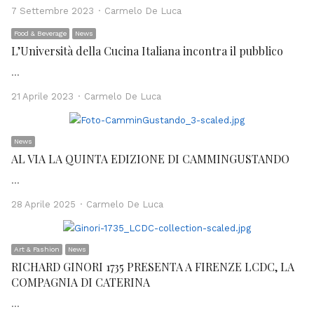
Author
7 Settembre 2023
Carmelo De Luca
Food & Beverage
News
L’Università della Cucina Italiana incontra il pubblico
…
Author
21 Aprile 2023
Carmelo De Luca
News
AL VIA LA QUINTA EDIZIONE DI CAMMINGUSTANDO
…
Author
28 Aprile 2025
Carmelo De Luca
Art & Fashion
News
RICHARD GINORI 1735 PRESENTA A FIRENZE LCDC, LA
COMPAGNIA DI CATERINA
…