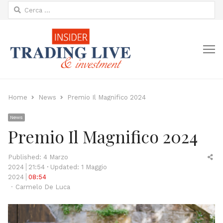
Ricerca
per:
M
Home
News
Premio Il Magnifico 2024
News
Premio Il Magnifico 2024
Sh
Published:
4 Marzo
thi
2024
21:54
Updated: 1 Maggio
po
2024
08:54
Author
Carmelo De Luca