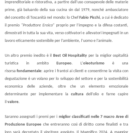
imprenditoriale e ristorativa, a partire dall’uso consapevole delle materie
prime, già baluardo della sua cucina sin dal 1979, nonché ambasciatore
del concetto di Toscanità nel mondo: lo Chef
Fabio Picchi
, a cui è dedicato
il premio
“Produttore Eroico”
proprio per l’impegno e la difesa costanti,
dimostrati in tutta la sua vita, verso coltivatori e allevatori impegnati in un
lavoro eticamente sostenibile per l’ambiente, l’uomo e l’animale.
Un altro premio inedito è il
Best Oil Hospitality
per la miglior ospitalità
turistica in ambito
Europeo
. L’
oleoturismo
è una
risorsa
fondamentale
:
aprire i frantoi ai clienti e consentirne la visita con
degustazione è un volano per lo sviluppo del settore e per la sostenibilità
economica delle aziende, oltre che un elemento emozionale
determinante per implementare la
cultura
dell’olio e farne capire
il
valore
.
Saranno assegnati i premi per i
miglior classificati nelle 7 macro Aree di
Produzione Europee
che entreranno così di diritto come finalisti e tra
loro sarà decretato il vincitore assoluto, Il Magnifico 2024. A
maggior