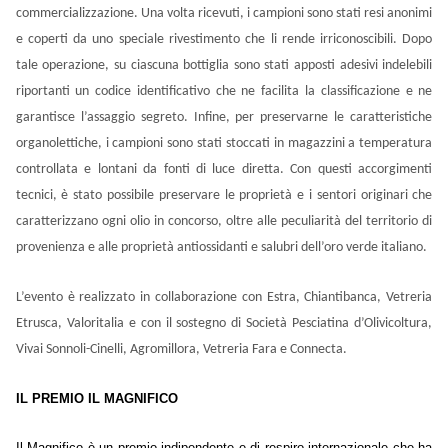
commercializzazione. Una volta ricevuti, i campioni sono stati resi anonimi
e coperti da uno speciale rivestimento che li rende irriconoscibili. Dopo
tale operazione, su ciascuna bottiglia sono stati apposti adesivi indelebili
riportanti un codice identificativo che ne facilita la classificazione e ne
garantisce l’assaggio segreto. Infine, per preservarne le caratteristiche
organolettiche, i campioni sono stati stoccati in magazzini a temperatura
controllata e lontani da fonti di luce diretta. Con questi accorgimenti
tecnici, è stato possibile preservare le proprietà e i sentori originari che
caratterizzano ogni olio in concorso, oltre alle peculiarità del territorio di
provenienza e alle proprietà antiossidanti e salubri dell’oro verde italiano.
L’evento è realizzato in collaborazione con Estra, Chiantibanca, Vetreria
Etrusca, Valoritalia e con il sostegno di Società Pesciatina d’Olivicoltura,
Vivai Sonnoli-Cinelli, Agromillora, Vetreria Fara e Connecta.
IL PREMIO IL MAGNIFICO
Il Magnifico è un premio indipendente e di respiro internazionale che ha