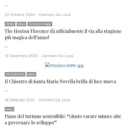
…
Author
20 Ottobre 2024
Carmelo De Luca
Hotels
News
Turismo e viaggi
The Hoxton Florence dà ufficialmente il via alla stagione
più magica dell’anno!
…
Author
13 Dicembre 2025
Carmelo De Luca
Art & Fashion
News
Il Chiostro di Santa Maria Novella brilla di luce nuova
…
Author
18 Febbraio 2021
Carmelo De Luca
News
Piano del turismo sostenibile: “Giusto varare misure atte
a governare lo sviluppo”