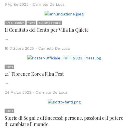
Author
9 Aprile 2025
Carmelo De Luca
Art & Fashion
News
Turismo e viaggi
Il Comitato dei Cento per Villa La Quiete
…
Author
10 Ottobre 2025
Carmelo De Luca
News
21° Florence Korea Film Fest
…
Author
24 Marzo 2023
Carmelo De Luca
News
Storie di Sogni e di Successi: persone, passioni e il potere
di cambiare il mondo