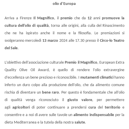
olio d’Europa
Arriva a Firenze
Il Magnifico
, il
premio
che da
12
anni
promuove la
cultura dell’olio
di qualità
, torna alle origini, alla culla del Rinascimento
che ne ha ispirato anche il nome e la filosofia. Le premiazioni si
svolgeranno mercoledì
13 marzo
2024 alle 17.30 presso il
Circo-lo
Teatro
del Sale
.
L’obiettivo dell
’associazione culturale
Premio il Magnifico
, European Extra
Quality Olive Oil Award, è quello di rendere l’olio extravergine
d’eccellenza un bene prezioso e riconoscibile. I
mutamenti climatici
hanno
inferto un duro colpo alla produzione dell’olio, che da alimento comune
rischia di diventare un
bene raro
. Per questo è fondamentale che all’olio
di qualità venga riconosciuto il
giusto valore
, per permettere
agli
agricoltori
di poter continuare a prendersi
cura
del
territorio
e
consentire e a noi di avere sulle tavole un
alimento indispensabile
per la
dieta Mediterranea e la tutela della nostra
salute
.