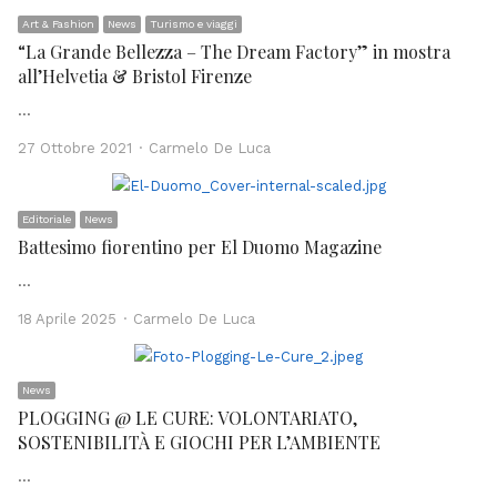
Art & Fashion
News
Turismo e viaggi
“La Grande Bellezza – The Dream Factory” in mostra
all’Helvetia & Bristol Firenze
…
Author
27 Ottobre 2021
Carmelo De Luca
Editoriale
News
Battesimo fiorentino per El Duomo Magazine
…
Author
18 Aprile 2025
Carmelo De Luca
News
PLOGGING @ LE CURE: VOLONTARIATO,
SOSTENIBILITÀ E GIOCHI PER L’AMBIENTE
…