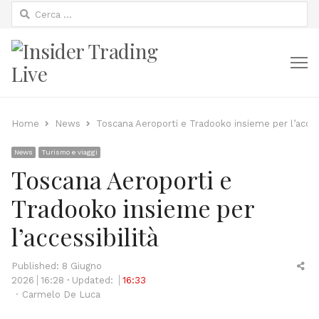
Ricerca
per:
M
Home
News
Toscana Aeroporti e Tradooko insieme per l’access
News
Turismo e viaggi
Toscana Aeroporti e
Tradooko insieme per
l’accessibilità
Sh
Published:
8 Giugno
thi
2026
16:28
Updated:
16:33
Author
po
Carmelo De Luca