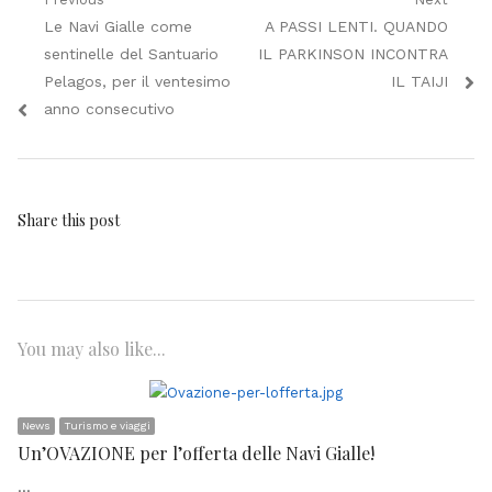
Navigazione
Previous
Next
Le Navi Gialle come
A PASSI LENTI. QUANDO
articoli
post:
post:
sentinelle del Santuario
IL PARKINSON INCONTRA
Pelagos, per il ventesimo
IL TAIJI
anno consecutivo
Share this post
You may also like...
News
Turismo e viaggi
Un’OVAZIONE per l’offerta delle Navi Gialle!
…