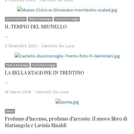
Art & Fashion
Food & Beverage
Turismo e viaggi
IL TEMPIO DEL BRUNELLO
…
Author
2 Dicembre 2021
Carmelo De Luca
Food & Beverage
Turismo e viaggi
LA BELLA STAGIONE IN TRENTINO
…
Author
19 Marzo 2019
Carmelo De Luca
News
Profumo d’incenso, profumo d’arrosto: Il nuovo libro di
Mariangela e Lavinia Rinaldi