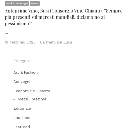
Food & Beverage
News
Anteprime Vino, Busi (Consorzio Vino Chianti): “Sempre
più presenti sui mercati mondiali, diciamo no al
pessimismo”
…
Author
19 Febbraio 2025
Carmelo De Luca
Categorie
Art & Fashion
Convegni
Economia e Finanza
Metalli preziosi
Editoriale
eno-food
Featured