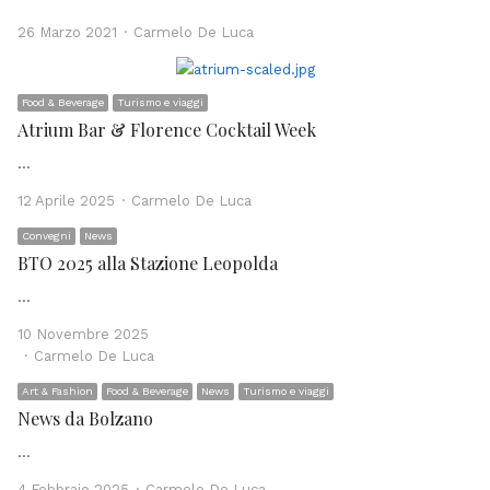
Author
26 Marzo 2021
Carmelo De Luca
Food & Beverage
Turismo e viaggi
Atrium Bar & Florence Cocktail Week
…
Author
12 Aprile 2025
Carmelo De Luca
Convegni
News
BTO 2025 alla Stazione Leopolda
…
10 Novembre 2025
Author
Carmelo De Luca
Art & Fashion
Food & Beverage
News
Turismo e viaggi
News da Bolzano
…
Author
4 Febbraio 2025
Carmelo De Luca