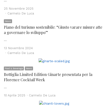
…
25 Novembre 2025
Author
Carmelo De Luca
News
Piano del turismo sostenibile: “Giusto varare misure atte
a governare lo sviluppo”
…
13 Novembre 2024
Author
Carmelo De Luca
Food & Beverage
News
Bottiglia Limited Edition Ginarte presentata per la
Florence Cocktail Week
…
Author
10 Aprile 2025
Carmelo De Luca