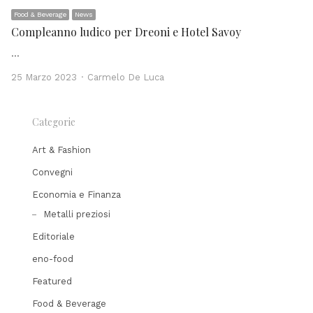
Food & Beverage
News
Compleanno ludico per Dreoni e Hotel Savoy
…
Author
25 Marzo 2023
Carmelo De Luca
Categorie
Art & Fashion
Convegni
Economia e Finanza
Metalli preziosi
Editoriale
eno-food
Featured
Food & Beverage