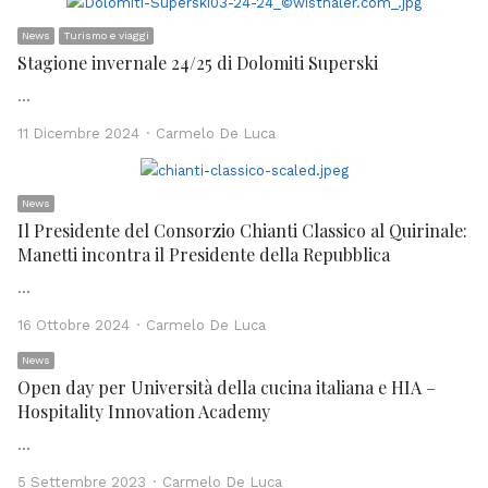
News
Turismo e viaggi
Stagione invernale 24/25 di Dolomiti Superski
…
Author
11 Dicembre 2024
Carmelo De Luca
News
Il Presidente del Consorzio Chianti Classico al Quirinale:
Manetti incontra il Presidente della Repubblica
…
Author
16 Ottobre 2024
Carmelo De Luca
News
Open day per Università della cucina italiana e HIA –
Hospitality Innovation Academy
…
Author
5 Settembre 2023
Carmelo De Luca