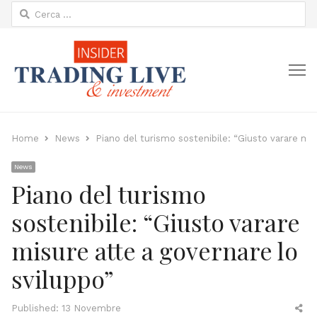
Ricerca
per:
M
Home
News
Piano del turismo sostenibile: “Giusto varare mis
News
Piano del turismo
sostenibile: “Giusto varare
misure atte a governare lo
sviluppo”
Sh
Published:
13 Novembre