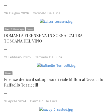
…
Author
26 Giugno 2026
Carmelo De Luca
Food & Beverage
News
DOMANI A FIRENZE VA IN SCENA L’ALTRA
TOSCANA DEL VINO
…
Author
19 Febbraio 2025
Carmelo De Luca
News
Firenze dedica il sottopasso di viale Milton all’avvocato
Raffaello Torricelli
…
Author
18 Aprile 2024
Carmelo De Luca