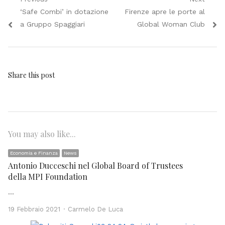
Navigazione
Previous
Next
‘Safe Combi’ in dotazione
Firenze apre le porte al
articoli
post:
post:
a Gruppo Spaggiari
Global Woman Club
Share this post
You may also like...
Economia e Finanza
News
Antonio Ducceschi nel Global Board of Trustees
della MPI Foundation
…
Author
19 Febbraio 2021
Carmelo De Luca