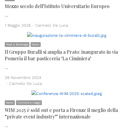
Mezzo secolo dell’Istituto Universitario Europeo
…
Author
1 Maggio 2026
Carmelo De Luca
Food & Beverage
News
Il Gruppo Buralli si amplia a Prato: inaugurato in via
Pomeria il bar pasticceria ‘La Ciminiera’
…
28 Novembre 2024
Author
Carmelo De Luca
News
Turismo e viaggi
WIM 2025 è sold out e porta a Firenze il meglio della
“private event industry” internazionale
…