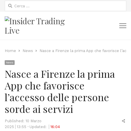
Ricerca
per:
M
Home
News
Nasce a Firenze la prima App che favorisce l’acce
News
Nasce a Firenze la prima
App che favorisce
l’accesso delle persone
sorde ai servizi
Sh
Published:
10 Marzo
thi
2025
13:55
Updated:
16:04