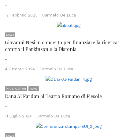
…
Author
17 Febbraio 2025
Carmelo De Luca
News
Giovanni Nesi in concerto per finanziare la ricerca
contro il Parkinson e la Distonia
…
Author
4 Ottobre 2024
Carmelo De Luca
Art & Fashion
News
Dana Al Fardan al Teatro Romano di Fiesole
…
Author
11 Luglio 2024
Carmelo De Luca
News