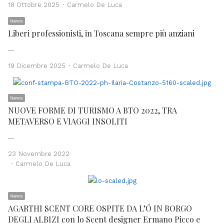
Author
18 Ottobre 2025
Carmelo De Luca
News
Liberi professionisti, in Toscana sempre più anziani
…
Author
19 Dicembre 2025
Carmelo De Luca
News
NUOVE FORME DI TURISMO A BTO 2022, TRA
METAVERSO E VIAGGI INSOLITI
…
23 Novembre 2022
Author
Carmelo De Luca
News
AGARTHI SCENT CORE OSPITE DA L’Ó IN BORGO
DEGLI ALBIZI con lo Scent designer Ermano Picco e