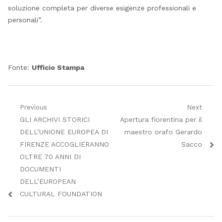
soluzione completa per diverse esigenze professionali e
personali”.
Fonte:
Ufficio Stampa
Navigazione
Previous
Next
Previous
Next
GLI ARCHIVI STORICI
Apertura fiorentina per il
articoli
post:
post:
DELL’UNIONE EUROPEA DI
maestro orafo Gerardo
FIRENZE ACCOGLIERANNO
Sacco
OLTRE 70 ANNI DI
DOCUMENTI
DELL’EUROPEAN
CULTURAL FOUNDATION