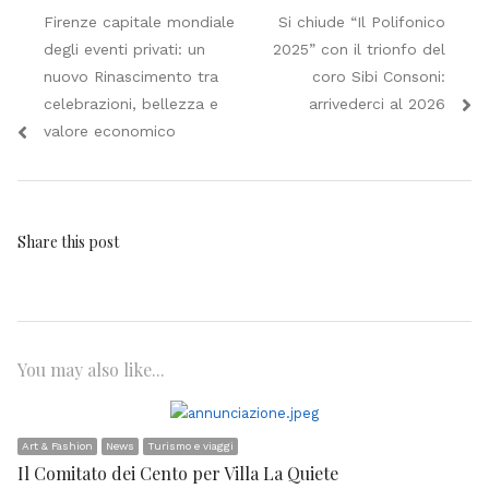
Navigazione
Previous
Next
Firenze capitale mondiale
Si chiude “Il Polifonico
articoli
post:
post:
degli eventi privati: un
2025” con il trionfo del
nuovo Rinascimento tra
coro Sibi Consoni:
celebrazioni, bellezza e
arrivederci al 2026
valore economico
Share this post
You may also like...
Art & Fashion
News
Turismo e viaggi
Il Comitato dei Cento per Villa La Quiete