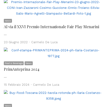
News
Al via il XXVI Premio Internazionale Fair Play Menarini
…
Author
23 Giugno 2022
Carmelo De Luca
Food & Beverage
News
PrimAnteprina 2024
…
Author
15 Febbraio 2024
Carmelo De Luca
News