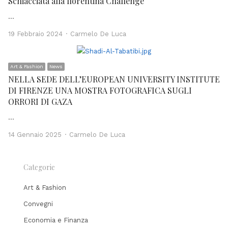
Schiacciata alla fiorentina Challenge
…
Author
19 Febbraio 2024
Carmelo De Luca
Art & Fashion
News
NELLA SEDE DELL’EUROPEAN UNIVERSITY INSTITUTE
DI FIRENZE UNA MOSTRA FOTOGRAFICA SUGLI
ORRORI DI GAZA
…
Author
14 Gennaio 2025
Carmelo De Luca
Categorie
Art & Fashion
Convegni
Economia e Finanza