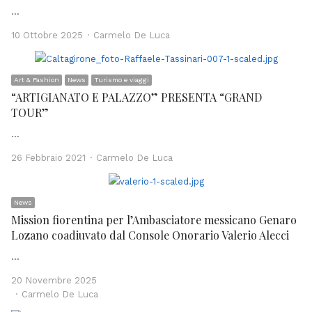
…
Author
10 Ottobre 2025
Carmelo De Luca
Art & Fashion
News
Turismo e viaggi
“ARTIGIANATO E PALAZZO” PRESENTA “GRAND
TOUR”
…
Author
26 Febbraio 2021
Carmelo De Luca
News
Mission fiorentina per l’Ambasciatore messicano Genaro
Lozano coadiuvato dal Console Onorario Valerio Alecci
…
20 Novembre 2025
Author
Carmelo De Luca