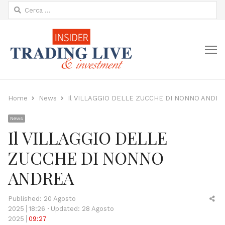
Ricerca
per:
M
Home
News
Il VILLAGGIO DELLE ZUCCHE DI NONNO ANDRE
News
Il VILLAGGIO DELLE
ZUCCHE DI NONNO
ANDREA
Sh
Published:
20 Agosto
thi
2025
18:26
Updated: 28 Agosto
po
2025
09:27