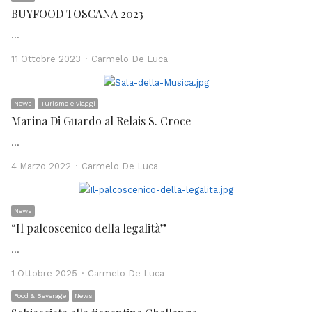
BUYFOOD TOSCANA 2023
…
Author
11 Ottobre 2023
Carmelo De Luca
News
Turismo e viaggi
Marina Di Guardo al Relais S. Croce
…
Author
4 Marzo 2022
Carmelo De Luca
News
“Il palcoscenico della legalità”
…
Author
1 Ottobre 2025
Carmelo De Luca
Food & Beverage
News