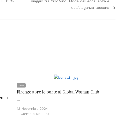
Next
IL D’OR
Viaggio tra Cibo,Vino, Moda dell’eccellenza e
post:
dell’eleganza toscana
News
Firenze apre le porte al Global Woman Club
emio
…
13 Novembre 2024
Author
Carmelo De Luca