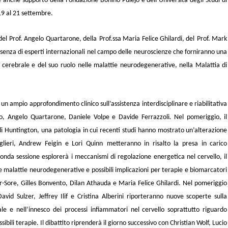
anche supporto della Fondazione Bonino Pulejo e dell’Università degli Studi di
 19 al 21 settembre.
el Prof.
Angelo Quartarone,
della
Prof.ssa
Maria Felice Ghilardi,
del
Prof
. Mark
resenza di esperti internazionali nel campo delle neuroscienze che forniranno una
tà cerebrale e del suo ruolo nelle malattie neurodegenerative, nella Malattia di
n ampio approfondimento clinico sull’assistenza interdisciplinare e riabilitativa
o, Angelo Quartarone, Daniele Volpe
e
Davide Ferrazzoli
.
Nel pomeriggio, il
 di Huntington, una patologia in cui recenti studi hanno mostrato un’alterazione
glieri, Andrew Feigin e Lori Quinn
metteranno in risalto la presa in carico
conda sessione esplorerà i meccanismi di regolazione energetica nel cervello, il
lle malattie neurodegenerative e possibili implicazioni per terapie e biomarcatori
er-Sore, Gilles Bonvento, Dilan Athauda
e
Maria Felice Ghilardi
. Nel pomeriggio
avid Sulzer, Jeffrey Ilif
e
Cristina Alberini
riporteranno nuove scoperte sulla
le e nell’innesco dei processi infiammatori nel cervello soprattutto riguardo
bili terapie. Il dibattito riprenderà il giorno successivo con
Christian Wolf, Lucio