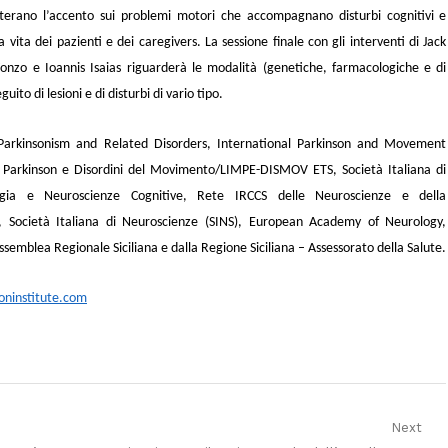
terano l’accento sui problemi motori che accompagnano disturbi cognitivi e
la vita dei
pazienti e dei caregivers. La sessione finale con gli interventi di
Jack
Fonzo e Ioannis Isaias
riguarderà le modalit
à
(genetiche, farmacologiche e di
ito di lesioni e di disturbi di vario tipo.
f Parkinsonism and Related Disorders, International Parkinson and Movement
na Parkinson e Disordini del Movimento/LIMPE-DISMOV ETS, Società Italiana di
siologia e Neuroscienze Cognitive, Rete IRCCS delle Neuroscienze e della
ia, Società Italiana di Neuroscienze (SINS), European Academy of Neurology,
ssemblea Regionale Siciliana e dalla Regione Siciliana – Assessorato della Salute.
oninstitute.com
Next