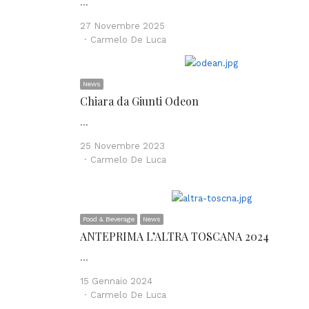
…
27 Novembre 2025
Author
Carmelo De Luca
News
Chiara da Giunti Odeon
…
25 Novembre 2023
Author
Carmelo De Luca
Food & Beverage
News
ANTEPRIMA L’ALTRA TOSCANA 2024
…
15 Gennaio 2024
Author
Carmelo De Luca