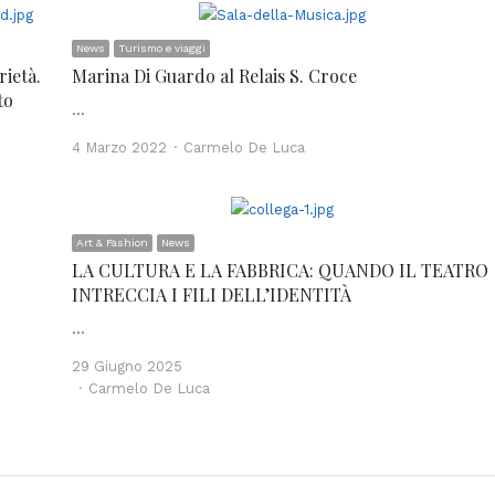
News
Turismo e viaggi
rietà.
Marina Di Guardo al Relais S. Croce
to
…
Author
4 Marzo 2022
Carmelo De Luca
Art & Fashion
News
LA CULTURA E LA FABBRICA: QUANDO IL TEATRO
INTRECCIA I FILI DELL’IDENTITÀ
…
29 Giugno 2025
Author
Carmelo De Luca