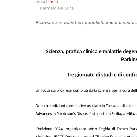
2024
10:30
Author
Carmelo De Luca
Riceviamo e, volentieri pubblichiamo il comunic
Scienza, pratica clinica e malattie dege
Parkins
Tre giornate di studi e di conf
Un focus sui progressi compiuti dalla scienza per la cura d
Dopo tre edizioni consecutive ospitate in Toscana, di cui le u
Advances in Parkinson’s Disease” si sposta in Sicilia, a Milaz
L’edizione 2024, organizzata
sotto l’egida di
Fresco Park