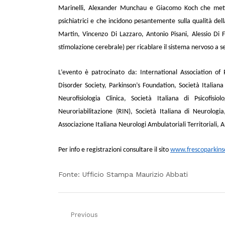
Marinelli, Alexander Munchau
e
Giacomo Koch
che met
psichiatrici e che incidono pesantemente sulla qualità del
Martin, Vincenzo Di Lazzaro, Antonio Pisani, Alessio Di 
stimolazione cerebrale) per ricablare il sistema nervoso a segu
L’evento è patrocinato da: International Association o
Disorder Society, Parkinson’s Foundation, Società Italia
Neurofisiologia Clinica, Società Italiana di Psicofi
Neuroriabilitazione (RIN), Società Italiana di Neurolog
Associazione Italiana Neurologi Ambulatoriali Territoriali, A
Per info e registrazioni consultare il sito
www.frescoparkins
Fonte: Ufficio Stampa Maurizio Abbati
Navigazione
Previous