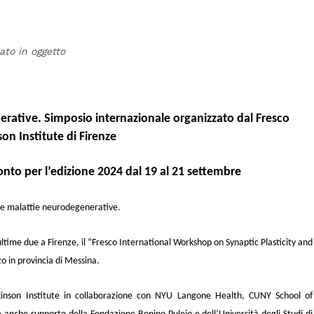
t
ato in oggetto
nerative. Simposio internazionale organizzato dal
Fresco
on Institute di Firenze
ronto per l’edizione 2024 dal 19 al 21 settembre
elle malattie neurodegenerative.
ltime due a Firenze, il “
Fresco International Workshop on Synaptic Plasticity and
zo in provincia di Messina.
inson Institute
in collaborazione con
NYU Langone Health, CUNY School of