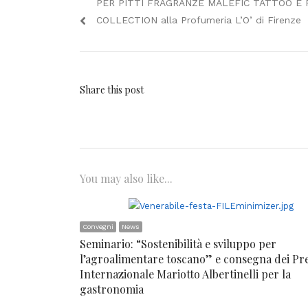
Previous
PER PITTI FRAGRANZE MALEFIC TATTOO E F
articoli
post:
COLLECTION alla Profumeria L’O’ di Firenze
Share this post
You may also like...
Convegni
News
Seminario: “Sostenibilità e sviluppo per
l’agroalimentare toscano” e consegna dei Pr
Internazionale Mariotto Albertinelli per la
gastronomia