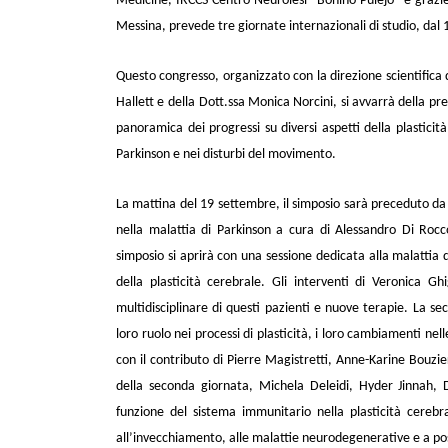
Medicine, IRCCS Centro Neurolesi “Bonino Pulejo” e grazie 
Messina, prevede
tre giornate internazionali di studio, dal
Questo congresso, organizzato con la direzione scientifica d
Hallett e
della
Dott.ssa
Monica Norcini
, si avvarrà della p
panoramica dei progressi su diversi aspetti della plastici
Parkinson e nei disturbi del movimento.
La mattina del 19 settembre, il simposio sarà preceduto da u
nella malattia di Parkinson a cura di
Alessandro Di Rocc
simposio si aprirà con una sessione dedicata alla malattia
della plasticità cerebrale. Gli interventi di
Veronica Ghi
multidisciplinare di questi pazienti e nuove terapie. La se
loro ruolo nei processi di plasticità, i loro cambiamenti ne
con il contributo di
Pierre Magistretti, Anne-Karine Bouzi
della seconda giornata,
Michela Deleidi, Hyder Jinnah, D
funzione del sistema immunitario nella plasticità cerebra
all’invecchiamento, alle malattie neurodegenerative e a possi