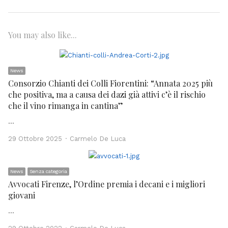
You may also like...
News
Consorzio Chianti dei Colli Fiorentini: “Annata 2025 più
che positiva, ma a causa dei dazi già attivi c’è il rischio
che il vino rimanga in cantina”
…
Author
29 Ottobre 2025
Carmelo De Luca
News
Senza categoria
Avvocati Firenze, l’Ordine premia i decani e i migliori
giovani
…
Author