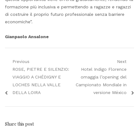
formazione più inclusiva e permettendo a ragazze e ragazzi
di costruire il proprio futuro professionale senza barriere
economiche”.
Gianpaolo Ansalone
Navigazione
Previous
Next
Previous
Next
ROSE, PIETRE E SILENZIO:
Hotel Indigo Florence
articoli
post:
post:
VIAGGIO A CHÉDIGNY E
omaggia l’opening del
LOCHES NELLA VALLE
Campionato Mondiale in
DELLA LOIRA
versione México
Share this post