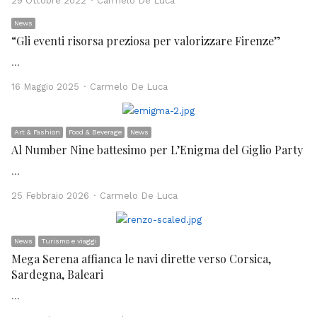
29 Ottobre 2022
Carmelo De Luca
News
“Gli eventi risorsa preziosa per valorizzare Firenze”
…
Author
16 Maggio 2025
Carmelo De Luca
Art & Fashion
Food & Beverage
News
Al Number Nine battesimo per L’Enigma del Giglio Party
…
Author
25 Febbraio 2026
Carmelo De Luca
News
Turismo e viaggi
Mega Serena affianca le navi dirette verso Corsica,
Sardegna, Baleari
…