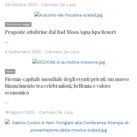
Author
29 Ottobre 2025
Carmelo De Luca
Turismo e viaggi
Proposte ottobrine dal Bad Moos Aqua Spa Resort
…
Author
4 Settembre 2025
Carmelo De Luca
News
Firenze capitale mondiale degli eventi privati: un nuovo
Rinascimento tra celebrazioni, bellezza e valore
economico
…
Author
18 Agosto 2025
Carmelo De Luca