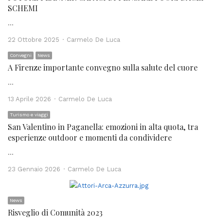
SCHEMI
…
Author
22 Ottobre 2025
Carmelo De Luca
Convegni
News
A Firenze importante convegno sulla salute del cuore
…
Author
13 Aprile 2026
Carmelo De Luca
Turismo e viaggi
San Valentino in Paganella: emozioni in alta quota, tra
esperienze outdoor e momenti da condividere
…
Author
23 Gennaio 2026
Carmelo De Luca
News
Risveglio di Comunità 2023