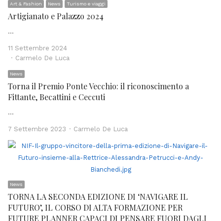
Art & Fashion
News
Turismo e viaggi
Artigianato e Palazzo 2024
…
11 Settembre 2024
Author
Carmelo De Luca
News
Torna il Premio Ponte Vecchio: il riconoscimento a
Fittante, Becattini e Ceccuti
…
Author
7 Settembre 2023
Carmelo De Luca
News
TORNA LA SECONDA EDIZIONE DI ‘NAVIGARE IL
FUTURO’, IL CORSO DI ALTA FORMAZIONE PER
FUTURE PLANNER CAPACI DI PENSARE FUORI DAGLI