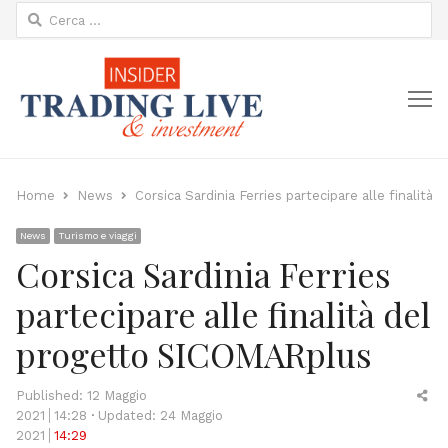
Ricerca
per:
M
Home
News
Corsica Sardinia Ferries partecipare alle finalit
News
Turismo e viaggi
Corsica Sardinia Ferries
partecipare alle finalità del
progetto SICOMARplus
Sh
Published:
12 Maggio
thi
2021
14:28
Updated: 24 Maggio
po
2021
14:29