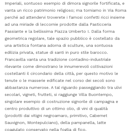
Imperiali, sontuoso esempio di dimora signorile fortificata, e
vanta un ricco patrimonio religioso; ma torniamo in Via Roma
perché ad attendervi troverete i famosi confetti ricci insieme
ad una miriade di leccornie prodotte dalla Pasticceria
Passiante e la bellissima Piazza Umberto I. Dalla forma
geometrica regolare, tale spazio pubblico è costellato da
una artistica fontana adorna di sculture, una sontuosa
edilizia privata, statue di santi in puro stile barocco.
Francavilla vanta una tradizione contadino-industriale
rilevante come dimostrano le innumerevoli coltivazioni
costellanti il circondario della città, per questo motivo le
tenute o le masserie edificate nel corso dei secoli sono
abbastanza numerose. A tal riguardo passeggiando tra ulivi
secolari, vigneti, frutteti, si raggiunge Villa Buontempo,
singolare esempio di costruzione signorile di campagna e
centro produttivo di un ottimo olio, di vini di qualità
(prodotti dai vitigni negroamaro, primitivo, Cabernet
Sauvignon, Montepulciano), della pampanella, latte
coagulato conservato nella foglia di fico.