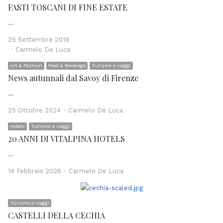
FASTI TOSCANI DI FINE ESTATE
…
25 Settembre 2019
Author
Carmelo De Luca
Art & Fashion
Food & Beverage
Turismo e viaggi
News autunnali dal Savoy di Firenze
…
Author
25 Ottobre 2024
Carmelo De Luca
Hotels
Turismo e viaggi
20 ANNI DI VITALPINA HOTELS
…
Author
14 Febbraio 2026
Carmelo De Luca
Turismo e viaggi
CASTELLI DELLA CECHIA