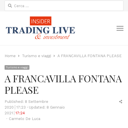
Ricerca
per:
M
Home
Turismo e viaggi
A FRANCAVILLA FONTANA PLEASE
Turismo e viaggi
A FRANCAVILLA FONTANA
PLEASE
Sh
Published:
8 Settembre
thi
2020
17:23
Updated: 8 Gennaio
po
2021
17:24
Author
Carmelo De Luca