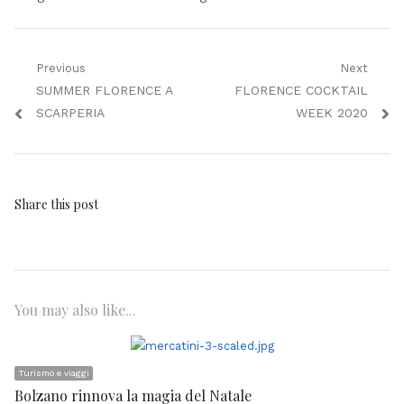
Navigazione
Previous
Next
Previous
Next
SUMMER FLORENCE A
FLORENCE COCKTAIL
articoli
post:
post:
SCARPERIA
WEEK 2020
Share this post
You may also like...
Turismo e viaggi
Bolzano rinnova la magia del Natale