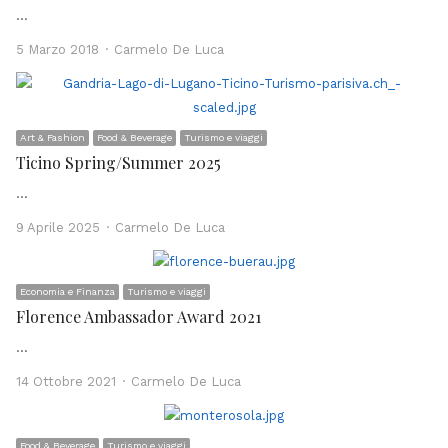
…
Author
5 Marzo 2018
Carmelo De Luca
Art & Fashion
Food & Beverage
Turismo e viaggi
Ticino Spring/Summer 2025
…
Author
9 Aprile 2025
Carmelo De Luca
Economia e Finanza
Turismo e viaggi
Florence Ambassador Award 2021
…
Author
14 Ottobre 2021
Carmelo De Luca
Food & Beverage
Turismo e viaggi