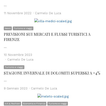
…
Author
11 Novembre 2022
Carmelo De Luca
News
Turismo e viaggi
PREVISIONI SUI MERCATI E FLUSSI TURISTICI A
FIRENZE
…
10 Novembre 2023
Author
Carmelo De Luca
Turismo e viaggi
STAGIONE INVERNALE DI DOLOMITI SUPERSKI A +4%
…
Author
9 Gennaio 2023
Carmelo De Luca
Art & Fashion
Economia e Finanza
Turismo e viaggi