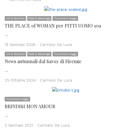
Art & Fashion
Food & Beverage
Turismo e viaggi
THE PLACE of WOMAN per PITTI UOMO 109
…
Author
15 Gennaio 2026
Carmelo De Luca
Art & Fashion
Food & Beverage
Turismo e viaggi
News autunnali dal Savoy di Firenze
…
Author
25 Ottobre 2024
Carmelo De Luca
Turismo e viaggi
BRINDISI MON AMOUR
…
Author
2 Gennaio 2021
Carmelo De Luca