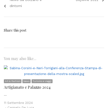
articoli
post:
post:
dintorni
Share this post
You may also like...
Art & Fashion
News
Turismo e viaggi
Artigianato e Palazzo 2024
…
11 Settembre 2024
Author
Carmelo De Luca