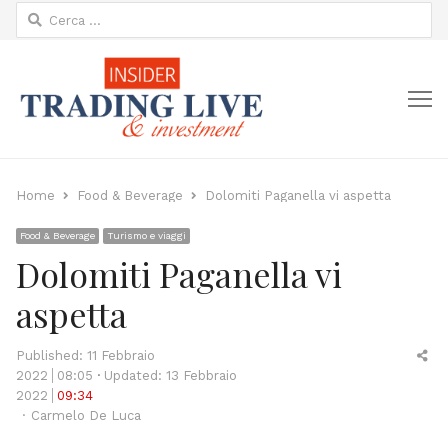
Ricerca
per:
M
Home
Food & Beverage
Dolomiti Paganella vi aspetta
Food & Beverage
Turismo e viaggi
Dolomiti Paganella vi
aspetta
Sh
Published:
11 Febbraio
thi
2022
08:05
Updated: 13 Febbraio
po
2022
09:34
Author
Carmelo De Luca