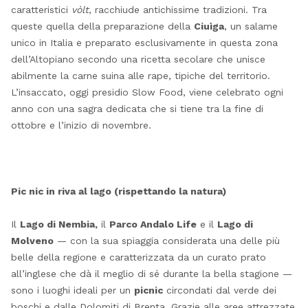
caratteristici
vòlt
, racchiude antichissime tradizioni. Tra
queste quella della preparazione della
Ciuìga
, un salame
unico in Italia e preparato esclusivamente in questa zona
dell’Altopiano secondo una ricetta secolare che unisce
abilmente la carne suina alle rape, tipiche del territorio.
L’insaccato, oggi presidio Slow Food, viene celebrato ogni
anno con una sagra dedicata che si tiene tra la fine di
ottobre e l’inizio di novembre.
Pic nic in riva al lago (rispettando la natura)
Il
Lago di Nembia,
il
Parco Andalo Life
e il
Lago di
Molveno
— con la sua spiaggia considerata una delle più
belle della regione e caratterizzata da un curato prato
all’inglese che dà il meglio di sé durante la bella stagione —
sono i luoghi ideali per un
picnic
circondati dal verde dei
boschi e dalle Dolomiti di Brenta. Grazie alle aree attrezzate