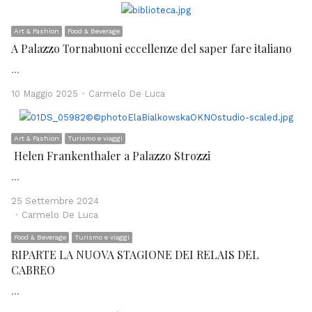
Art & Fashion
Food & Beverage
A Palazzo Tornabuoni eccellenze del saper fare italiano
…
Author
10 Maggio 2025
Carmelo De Luca
Art & Fashion
Turismo e viaggi
Helen Frankenthaler a Palazzo Strozzi
…
25 Settembre 2024
Author
Carmelo De Luca
Food & Beverage
Turismo e viaggi
RIPARTE LA NUOVA STAGIONE DEI RELAIS DEL
CABREO
…