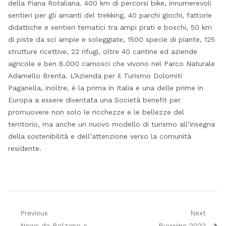
della Piana Rotaliana. 400 km di percorsi bike, innumerevoli
sentieri per gli amanti del trekking, 40 parchi giochi, fattorie
didattiche e sentieri tematici tra ampi prati e boschi, 50 km
di piste da sci ampie e soleggiate, 1500 specie di piante, 125
strutture ricettive, 22 rifugi, oltre 40 cantine ed aziende
agricole e ben 8.000 camosci che vivono nel Parco Naturale
Adamello Brenta. L’Azienda per il Turismo Dolomiti
Paganella, inoltre, è la prima in Italia e una delle prime in
Europa a essere diventata una Società benefit per
promuovere non solo le ricchezze e le bellezze del
territorio, ma anche un nuovo modello di turismo all’insegna
della sostenibilità e dell’attenzione verso la comunità
residente.
Navigazione
Previous
Next
Previous
Next
News da Bolzano e
Buywine 2022