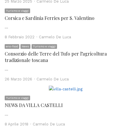
Author
25 Marzo 2025
Carmelo De Luca
Turismo e viaggi
Corsica e Sardinia Ferries per S. Valentino
…
Author
8 Febbraio 2022
Carmelo De Luca
eno-food
News
Turismo e viaggi
Consorzio delle Terre del Tufo per l’agricoltura
tradizionale toscana
…
Author
26 Marzo 2026
Carmelo De Luca
Turismo e viaggi
NEWS DA VILLA CASTELLI
…
Author
8 Aprile 2018
Carmelo De Luca