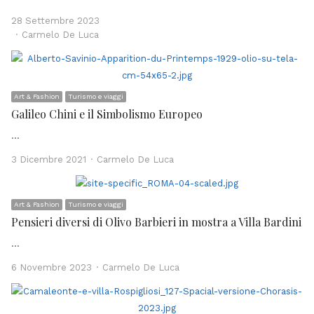
28 Settembre 2023
Author
Carmelo De Luca
Art & Fashion
Turismo e viaggi
Galileo Chini e il Simbolismo Europeo
…
Author
3 Dicembre 2021
Carmelo De Luca
Art & Fashion
Turismo e viaggi
Pensieri diversi di Olivo Barbieri in mostra a Villa Bardini
…
Author
6 Novembre 2023
Carmelo De Luca