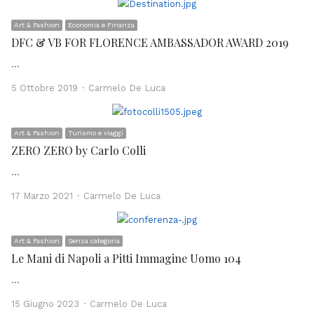
Art & Fashion
Economia e Finanza
DFC & VB FOR FLORENCE AMBASSADOR AWARD 2019
…
Author
5 Ottobre 2019
Carmelo De Luca
Art & Fashion
Turismo e viaggi
ZERO ZERO by Carlo Colli
…
Author
17 Marzo 2021
Carmelo De Luca
Art & Fashion
Senza categoria
Le Mani di Napoli a Pitti Immagine Uomo 104
…
Author
15 Giugno 2023
Carmelo De Luca