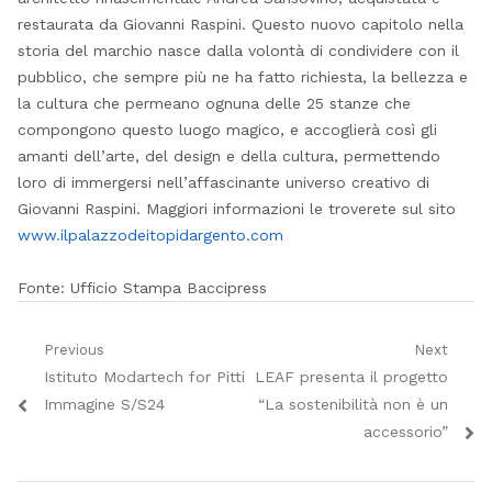
restaurata da Giovanni Raspini. Questo nuovo capitolo nella
storia del marchio nasce dalla volontà di condividere con il
pubblico, che sempre più ne ha fatto richiesta, la bellezza e
la cultura che permeano ognuna delle 25 stanze che
compongono questo luogo magico, e accoglierà così gli
amanti dell’arte, del design e della cultura, permettendo
loro di immergersi nell’affascinante universo creativo di
Giovanni Raspini. Maggiori informazioni le troverete sul sito
www.ilpalazzodeitopidargento.
com
Fonte: Ufficio Stampa Baccipress
Navigazione
Previous
Next
Previous
Next
Istituto Modartech for Pitti
LEAF presenta il progetto
articoli
post:
post:
Immagine S/S24
“La sostenibilità non è un
accessorio”