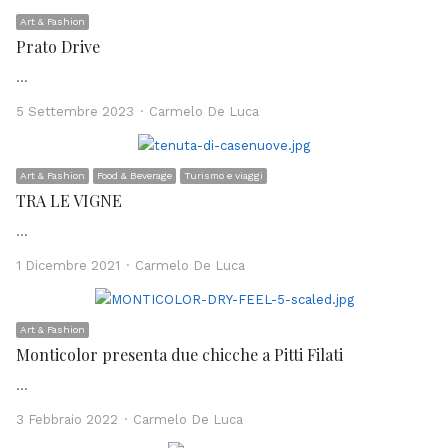
Art & Fashion
Prato Drive
…
Author
5 Settembre 2023
Carmelo De Luca
Art & Fashion
Food & Beverage
Turismo e viaggi
TRA LE VIGNE
…
Author
1 Dicembre 2021
Carmelo De Luca
Art & Fashion
Monticolor presenta due chicche a Pitti Filati
…
Author
3 Febbraio 2022
Carmelo De Luca