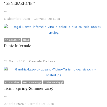
“GENERAZIONE”
…
Author
6 Dicembre 2025
Carmelo De Luca
Art & Fashion
News
Dante infernale
…
Author
24 Marzo 2021
Carmelo De Luca
Art & Fashion
Food & Beverage
Turismo e viaggi
Ticino Spring/Summer 2025
…
Author
9 Aprile 2025
Carmelo De Luca