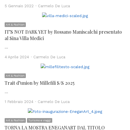
Author
5 Gennaio 2022
Carmelo De Luca
Art & Fashion
IT’S NOT DARK YET by Rossano Maniscalchi presentato
al Sina Villa Medici
…
Author
4 Aprile 2024
Carmelo De Luca
Art & Fashion
Trait d’union by Millefili S/S 2025
…
Author
1 Febbraio 2024
Carmelo De Luca
Art & Fashion
Turismo e viaggi
TORNA LA MOSTRA ENEGANART DAL TITOLO