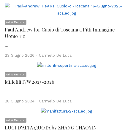
Art & Fashion
Paul Andrew for Cuoio di Toscana a Pitti Immagine
Uomo 110
…
Author
23 Giugno 2026
Carmelo De Luca
Art & Fashion
Millefili F/W 2025-2026
…
Author
28 Giugno 2024
Carmelo De Luca
Art & Fashion
LUCI D’ALTA QUOTA by ZHANG CHAOYIN