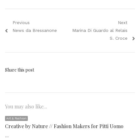
Navigazione
Previous
Next
Previous
Next
News da Bressanone
Marina Di Guardo al Relais
articoli
post:
post:
S. Croce
Share this post
You may also like...
Art & Fashion
Creative by Nature // Fashion Makers for Pitti Uomo
…