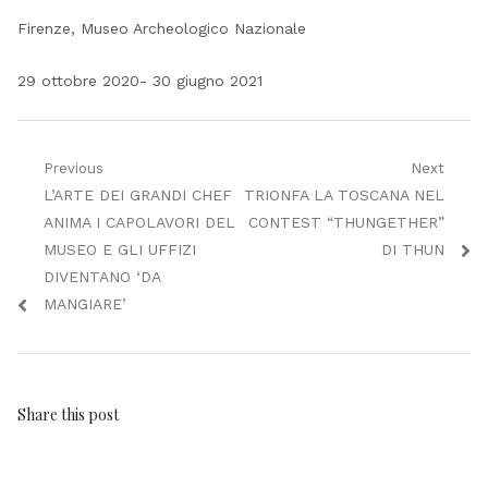
Firenze, Museo Archeologico Nazionale
29 ottobre 2020- 30 giugno 2021
Navigazione
Previous
Next
Previous
Next
L’ARTE DEI GRANDI CHEF
TRIONFA LA TOSCANA NEL
articoli
post:
post:
ANIMA I CAPOLAVORI DEL
CONTEST “THUNGETHER”
MUSEO E GLI UFFIZI
DI THUN
DIVENTANO ‘DA
MANGIARE’
Share this post