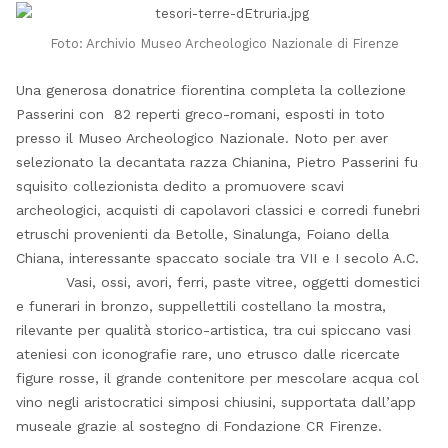
Foto: Archivio Museo Archeologico Nazionale di Firenze
Una generosa donatrice fiorentina completa la collezione
Passerini con 82 reperti greco-romani, esposti in toto
presso il Museo Archeologico Nazionale. Noto per aver
selezionato la decantata razza Chianina, Pietro Passerini fu
squisito collezionista dedito a promuovere scavi
archeologici, acquisti di capolavori classici e corredi funebri
etruschi provenienti da Betolle, Sinalunga, Foiano della
Chiana, interessante spaccato sociale tra VII e I secolo A.C.
Vasi, ossi, avori, ferri, paste vitree, oggetti domestici
e funerari in bronzo, suppellettili costellano la mostra,
rilevante per qualità storico-artistica, tra cui spiccano vasi
ateniesi con iconografie rare, uno etrusco dalle ricercate
figure rosse, il grande contenitore per mescolare acqua col
vino negli aristocratici simposi chiusini, supportata dall’app
museale grazie al sostegno di Fondazione CR Firenze.