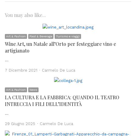
You may also like...
Art & Fashion
Food & Beverage
Turismo e viaggi
Wine Art, un Natale all’Orto per festeggiare vino e
artigianato
…
Author
7 Dicembre 2021
Carmelo De Luca
Art & Fashion
News
LA CULTURA E LA FABBRICA: QUANDO IL TEATRO
INTRECCIA I FILI DELL’IDENTITÀ
…
Author
29 Giugno 2025
Carmelo De Luca