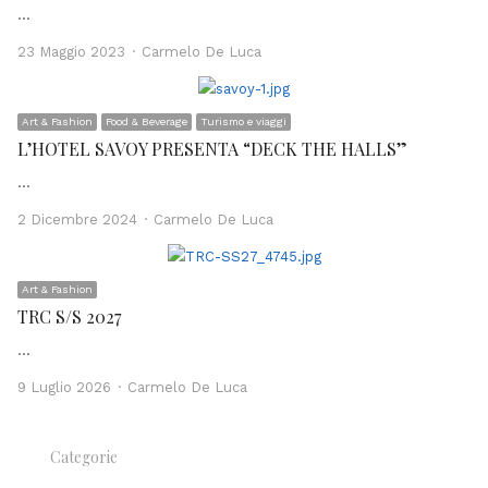
…
Author
23 Maggio 2023
Carmelo De Luca
Art & Fashion
Food & Beverage
Turismo e viaggi
L’HOTEL SAVOY PRESENTA “DECK THE HALLS”
…
Author
2 Dicembre 2024
Carmelo De Luca
Art & Fashion
TRC S/S 2027
…
Author
9 Luglio 2026
Carmelo De Luca
Categorie