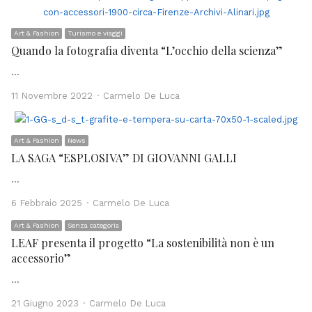
Art & Fashion
Turismo e viaggi
Quando la fotografia diventa “L’occhio della scienza”
…
Author
11 Novembre 2022
Carmelo De Luca
Art & Fashion
News
LA SAGA “ESPLOSIVA” DI GIOVANNI GALLI
…
Author
6 Febbraio 2025
Carmelo De Luca
Art & Fashion
Senza categoria
LEAF presenta il progetto “La sostenibilità non è un
accessorio”
…
Author
21 Giugno 2023
Carmelo De Luca