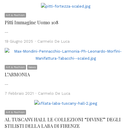
Art & Fashion
Pitti Immagine Uomo 108
…
Author
19 Giugno 2025
Carmelo De Luca
Art & Fashion
News
L’ARMONIA
…
Author
7 Febbraio 2021
Carmelo De Luca
Art & Fashion
AL TUSCANY HALL LE COLLEZIONI “DIVINE” DEGLI
STILISTI DELLA LABA DI FIRENZE