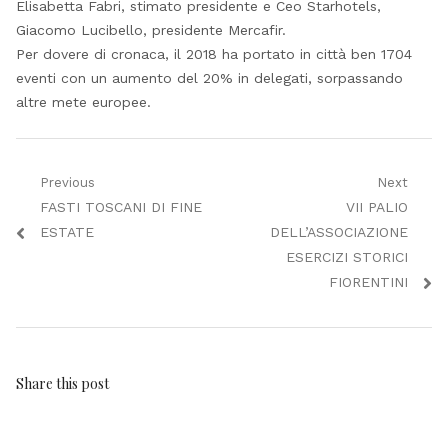
Elisabetta Fabri, stimato presidente e Ceo Starhotels,
Giacomo Lucibello, presidente Mercafir.
Per dovere di cronaca, il 2018 ha portato in città ben 1704
eventi con un aumento del 20% in delegati, sorpassando
altre mete europee.
Navigazione
Previous
Next
Previous
Next
FASTI TOSCANI DI FINE
VII PALIO
articoli
post:
post:
ESTATE
DELL’ASSOCIAZIONE
ESERCIZI STORICI
FIORENTINI
Share this post