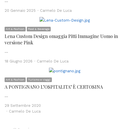
…
Author
20 Gennaio 2025
Carmelo De Luca
Art & Fashion
Food & Beverage
Lena Custom Design omaggia Pitti Immagine Uomo in
versione Pink
…
Author
18 Giugno 2026
Carmelo De Luca
Art & Fashion
Turismo e viaggi
A PONTIGNANO L’OSPITALITA’ È CERTOSINA
…
29 Settembre 2020
Author
Carmelo De Luca