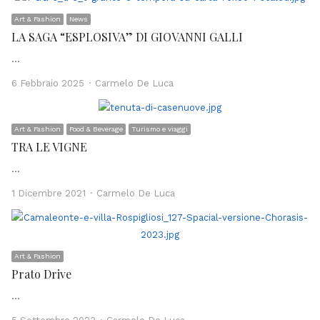
Art & Fashion
News
LA SAGA “ESPLOSIVA” DI GIOVANNI GALLI
…
Author
6 Febbraio 2025
Carmelo De Luca
Art & Fashion
Food & Beverage
Turismo e viaggi
TRA LE VIGNE
…
Author
1 Dicembre 2021
Carmelo De Luca
Art & Fashion
Prato Drive
…
Author