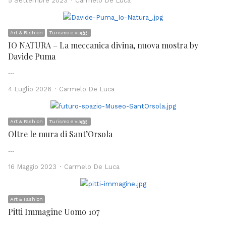
5 Settembre 2023
Carmelo De Luca
Art & Fashion
Turismo e viaggi
IO NATURA – La meccanica divina, nuova mostra by
Davide Puma
…
Author
4 Luglio 2026
Carmelo De Luca
Art & Fashion
Turismo e viaggi
Oltre le mura di Sant’Orsola
…
Author
16 Maggio 2023
Carmelo De Luca
Art & Fashion
Pitti Immagine Uomo 107