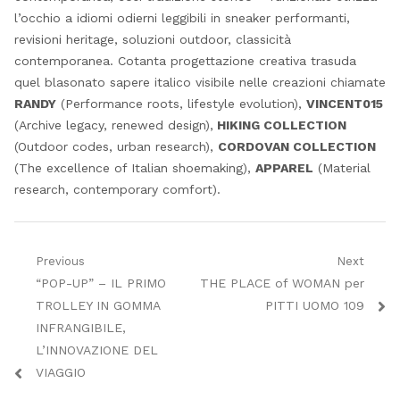
l’occhio a idiomi odierni leggibili in sneaker performanti,
revisioni heritage, soluzioni outdoor, classicità
contemporanea. Cotanta progettazione creativa trasuda
quel blasonato sapere italico visibile nelle creazioni chiamate
RANDY
(Performance roots, lifestyle evolution),
VINCENT015
(Archive legacy, renewed design),
HIKING COLLECTION
(Outdoor codes, urban research),
CORDOVAN COLLECTION
(The excellence of Italian shoemaking),
APPAREL
(Material
research, contemporary comfort).
Navigazione
Previous
Next
Previous
Next
“POP-UP” – IL PRIMO
THE PLACE of WOMAN per
articoli
post:
post:
TROLLEY IN GOMMA
PITTI UOMO 109
INFRANGIBILE,
L’INNOVAZIONE DEL
VIAGGIO