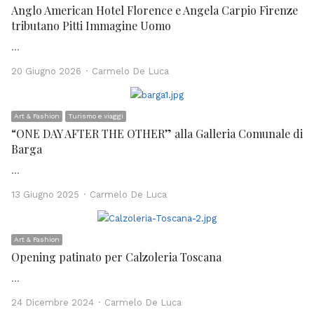
Anglo American Hotel Florence e Angela Carpio Firenze
tributano Pitti Immagine Uomo
…
Author
20 Giugno 2026
Carmelo De Luca
Art & Fashion
Turismo e viaggi
“ONE DAY AFTER THE OTHER” alla Galleria Comunale di
Barga
…
Author
13 Giugno 2025
Carmelo De Luca
Art & Fashion
Opening patinato per Calzoleria Toscana
…
Author
24 Dicembre 2024
Carmelo De Luca