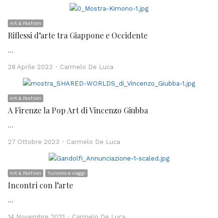
Art & Fashion
Riflessi d’arte tra Giappone e Occidente
…
Author
28 Aprile 2023
Carmelo De Luca
Art & Fashion
A Firenze la Pop Art di Vincenzo Giubba
…
Author
27 Ottobre 2023
Carmelo De Luca
Art & Fashion
Turismo e viaggi
Incontri con l’arte
…
Author
14 Novembre 2021
Carmelo De Luca