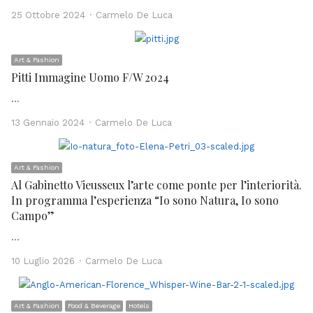
Author
25 Ottobre 2024
Carmelo De Luca
Art & Fashion
Pitti Immagine Uomo F/W 2024
…
Author
13 Gennaio 2024
Carmelo De Luca
Art & Fashion
Al Gabinetto Vieusseux l’arte come ponte per l’interiorità.
In programma l’esperienza “Io sono Natura, Io sono
Campo”
…
Author
10 Luglio 2026
Carmelo De Luca
Art & Fashion
Food & Beverage
Hotels