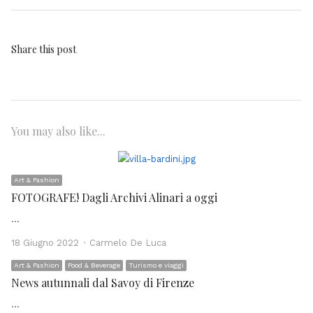
Share this post
You may also like...
Art & Fashion
FOTOGRAFE! Dagli Archivi Alinari a oggi
…
Author
18 Giugno 2022
Carmelo De Luca
Art & Fashion
Food & Beverage
Turismo e viaggi
News autunnali dal Savoy di Firenze
…