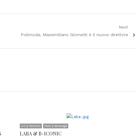
Next
Next
Polimoda, Massimiliano Giornetti è il nuovo direttore
post:
Art & Fashion
Food & Beverage
S
LABA & B-ICONIC