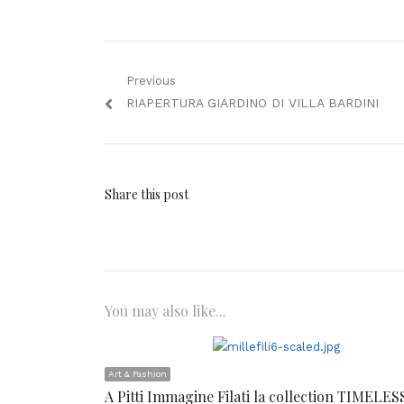
Navigazione
Previous
Previous
RIAPERTURA GIARDINO DI VILLA BARDINI
articoli
post:
Share this post
You may also like...
Art & Fashion
A Pitti Immagine Filati la collection TIMELES