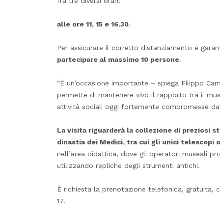
fra tre diversi orari:
alle ore 11, 15 e 16.30
.
Per assicurare il corretto distanziamento e garanti
partecipare al massimo 10 persone
.
“È un’occasione importante – spiega Filippo Came
permette di mantenere vivo il rapporto tra il muse
attività sociali oggi fortemente compromesse dall
La visita riguarderà la collezione di preziosi s
dinastia dei Medici, tra cui gli unici telescopi 
nell’area didattica, dove gli operatori museali p
utilizzando repliche degli strumenti antichi.
È richiesta la prenotazione telefonica, gratuita,
17.