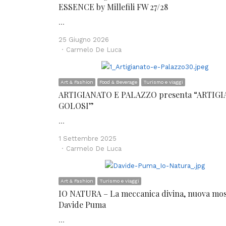
ESSENCE by Millefili FW 27/28
…
25 Giugno 2026
Author
Carmelo De Luca
Art & Fashion
Food & Beverage
Turismo e viaggi
ARTIGIANATO E PALAZZO presenta “ARTIGI
GOLOSI”
…
1 Settembre 2025
Author
Carmelo De Luca
Art & Fashion
Turismo e viaggi
IO NATURA – La meccanica divina, nuova mos
Davide Puma
…