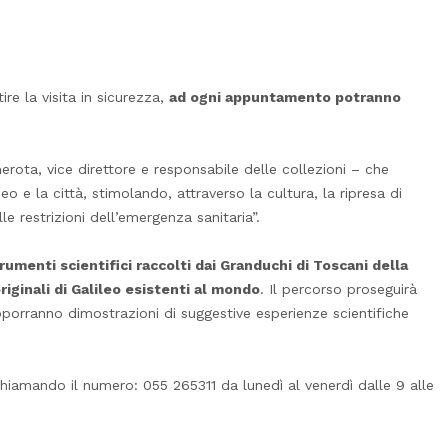
re la visita in sicurezza,
ad ogni appuntamento potranno
rota, vice direttore e responsabile delle collezioni – che
o e la città, stimolando, attraverso la cultura, la ripresa di
e restrizioni dell’emergenza sanitaria”.
trumenti scientifici raccolti dai Granduchi di Toscani della
originali di Galileo esistenti al mondo
. Il percorso proseguirà
roporranno dimostrazioni di suggestive esperienze scientifiche
 chiamando il numero: 055 265311 da lunedì al venerdì dalle 9 alle