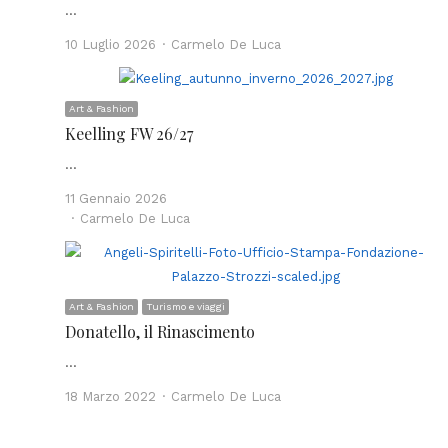
…
Author
10 Luglio 2026
Carmelo De Luca
Art & Fashion
Keelling FW 26/27
…
11 Gennaio 2026
Author
Carmelo De Luca
Art & Fashion
Turismo e viaggi
Donatello, il Rinascimento
…
Author
18 Marzo 2022
Carmelo De Luca