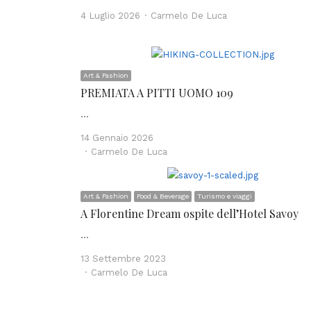
Author
4 Luglio 2026
Carmelo De Luca
Art & Fashion
PREMIATA A PITTI UOMO 109
…
14 Gennaio 2026
Author
Carmelo De Luca
Art & Fashion
Food & Beverage
Turismo e viaggi
A Florentine Dream ospite dell’Hotel Savoy
…
13 Settembre 2023
Author
Carmelo De Luca