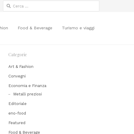
Ricerca
per:
hion
Food & Beverage
Turismo e viaggi
Categorie
Art & Fashion
Convegni
Economia e Finanza
Share
Metalli preziosi
his
Editoriale
post
eno-food
Featured
Food & Beverage