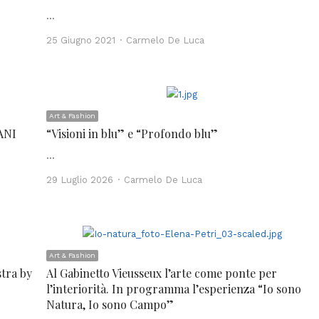
…
Author
25 Giugno 2021
Carmelo De Luca
Art & Fashion
ANI
“Visioni in blu” e “Profondo blu”
…
Author
29 Luglio 2026
Carmelo De Luca
Art & Fashion
tra by
Al Gabinetto Vieusseux l’arte come ponte per
l’interiorità. In programma l’esperienza “Io sono
Natura, Io sono Campo”