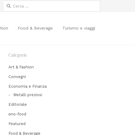
Ricerca
per:
hion
Food & Beverage
Turismo e viaggi
Categorie
Art & Fashion
Convegni
Economia e Finanza
Metalli preziosi
Editoriale
Share
his
eno-food
post
Featured
Food & Beverage