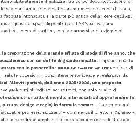
nt
ano abitualmente il palazzo,
tra corpo docente, studenti di
la sua conformazione architettonica racchiude secoli di storia,
ua facciata intonacata e la parte più antica della Torre degli Agli,
 metri quadri di spazi disponibili per LABA, si svolgono
inari del corso di Fashion, con la partnership di aziende di
n la preparazione della
grande sfilata di moda di fine anno, che
 accademico con un défilé di grande impatto.
L’appuntamento
 Carrara con la passerella “INDULGE CAN BE AETHER”
dove gli
 in sala le collezioni moda, interamente ideate e realizzate da
icci-Altoviti partirà, dall’anno 2025/2026, una proposta
volgerà tutti gli indirizzi accademici, non solo quello di
rofessionisti di tutto il mondo, inte
ressati ad approfondire le
, pittura, design e regia) in formula “smart”
. “Saranno corsi
rializzati e professionalizzanti – commenta il direttore Cafasso -.
che consentirà di ampliare l’offerta accademica e di sfruttare