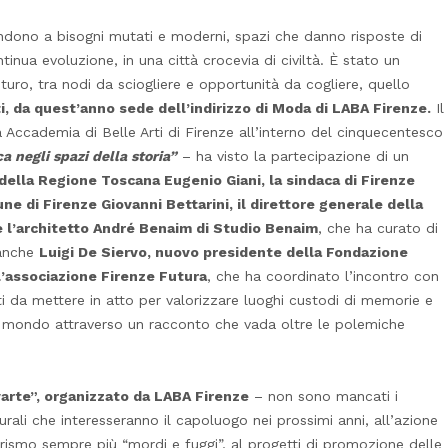
ondono a bisogni mutati e moderni, spazi che danno risposte di
tinua evoluzione, in una città crocevia di civiltà. È stato un
turo, tra nodi da sciogliere e opportunità da cogliere, quello
i, da quest’anno sede dell’indirizzo di Moda di LABA Firenze.
Il
 Accademia di Belle Arti di Firenze all’interno del cinquecentesco
ca negli spazi della storia”
– ha visto la partecipazione di un
 della Regione Toscana Eugenio Giani, la sindaca di Firenze
une di Firenze Giova
nni Bettarini, il direttore generale della
e l’architetto André Benaim di Studio Benaim
, che ha curato di
 anche
Luigi De Siervo, nuovo presidente della Fondazione
l’associazione Firenze Futura
, che ha coordinato l’incontro con
i da mettere in atto per valorizzare luoghi custodi di memorie e
el mondo attraverso un racconto che vada oltre le polemiche
varte”, organizzato da LABA Firenze
– non sono mancati i
lturali che interesseranno il capoluogo nei prossimi anni, all’azione
rismo sempre più “mordi e fuggi”, al progetti di promozione delle