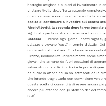
botteghe artigiane e ai piani di investimento in 
di alzare livello dell’offerta culturale complessiv
quadro si inseriscono ovviamente anche le accad
scelto di continuare a investire sul centro st
Ricci-Altoviti, la seconda dopo la ventennale s
significato per la nostra accademia – ha commen
Cafasso
– . Perché ogni giorno i nostri ragazzi, g
palazzo e trovano “casa” in termini didattici. Qu
i rudimenti del mestiere. E lo fanno in un contes
Firenze, riconosciuta universalmente come simbol
giovani che arrivano da fuori occasioni di appren
valore storico e artistico. Aprire le porte di ques
da cucire in azione nei saloni affrescati dà la 
che intende traghettarla con convinzione verso 
questa scelta ci consentirà di essere ancora più 
ancora più efficace con gli stakeholder del territor
rete”.