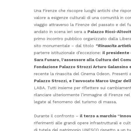
Una Firenze che riscopre luoghi antichi che risp
valore a esigenze culturali di una comunità in con
viaggio attraverso la Firenze del passato e del fu
andato in scena ieri sera a
Palazzo Ricci-Altovit
primo incontro pubblico organizzato dalla Libera
sito monumentale – dal titolo
“Rinascita artisti
parterre istituzionale d’eccezione:
il presidente
Sara Funaro, l’assessore alla Cultura del Com
Fondazione Palazzo Strozzi Arturo Galansino 
recente la rinascita del Cinema Odeon. Presenti
P
alazzo Strozzi, e l’avvocato Marco Ungar del
LABA. Tutti insieme per riflettere sui cambiament
rilanciare ulteriormente l’immagine di Firenze n
legate al fenomeno del turismo di massa.
Durante il confronto –
il terzo a marchio “Inno
riferimenti alle grandi opere infrastrutturali e cu
di tutela del patrimonio UNESCO rispetto a un tu