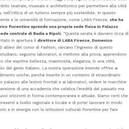
ambito teatrale, museale e architettonico per permettere alla città
a, nell’ottica di un turismo sempre più sostenibile. In questo
emie e le università di formazione, come LABA Firenze,
che ha
orico fiorentino aprendo una propria sede fisica in Palazzo
ede centrale di Badia a Ripoli
. “Questa serata è davvero ricca di
tato in apertura il
direttore di LABA Firenze, Domenico
li allievi del corso di Fashion, varcano l’ingresso di questo
i studiano, seguono laboratori, si mettono alla prova, apprendono
to che esprime bellezza, maestosità, eleganza, in una città,
o del genio italiano. La nostra operazione intende offrire ai
dimento uniche, perché inserite in un contesto di straordinario
to palazzo alle lezioni frontali e ai laboratori, vedere le macchine
dimensione di una accademia che celebra l’eredità del passato ma
nuovi orizzonti in forma contemporanea e attuale. Siamo certi che
presenti a livello regionale e locale e di poter lavorare in modo
io e in sinergia con le istituzioni culturali fiorentine per fare