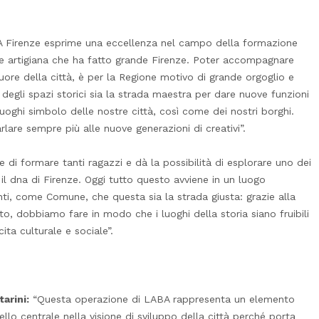
Firenze esprime una eccellenza nel campo della formazione
ione artigiana che ha fatto grande Firenze. Poter accompagnare
ore della città, è per la Regione motivo di grande orgoglio e
 degli spazi storici sia la strada maestra per dare nuove funzioni
 luoghi simbolo delle nostre città, così come dei nostri borghi.
rlare sempre più alle nuove generazioni di creativi”.
di formare tanti ragazzi e dà la possibilità di esplorare uno dei
il dna di Firenze. Oggi tutto questo avviene in un luogo
nti, come Comune, che questa sia la strada giusta: grazie alla
to, dobbiamo fare in modo che i luoghi della storia siano fruibili
ita culturale e sociale”.
arini:
“Questa operazione di LABA rappresenta un elemento
lo centrale nella visione di sviluppo della città perché porta