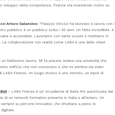
ta lo sviluppo della competenza. Firenze sta investendo molto su
zzi Arturo Galansino:
“Palazzo Strozzi ha lavorato e lavora con i
tro pubblico è un pubblico sotto i 30 anni. Un fatto incredibile. Il
ovane e accessibile. Lavoriamo con tante scuole e mettiamo in
. La collaborazione con realtà come LABA è una delle chiavi
 un bellissimo lavoro. Mi fa piacere vedere una università che
questo edificio che non conoscevo e che mi sembra sia stato
di LABA Firenze. Un luogo storico è uno stimolo, un input di
EMIA
– LABA Firenze è un’ Accademia di Belle Arti autorizzata dal
te di un network formativo presente in Italia e all’estero. Un
a sempre su percorsi innovativi, che sfruttano a pieno le
digitale.