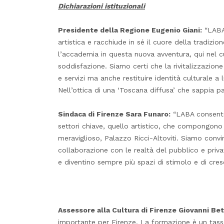
Dichiarazioni istituzionali
Presidente della Regione Eugenio Giani:
“LABA 
artistica e racchiude in sé il cuore della tradiz
l’accademia in questa nuova avventura, qui nel cu
soddisfazione. Siamo certi che la rivitalizzazione
e servizi ma anche restituire identità culturale a
Nell’ottica di una ‘Toscana diffusa’ che sappia pa
Sindaca di Firenze Sara Funaro:
“LABA consente 
settori chiave, quello artistico, che compongono 
meraviglioso, Palazzo Ricci-Altoviti. Siamo convi
collaborazione con le realtà del pubblico e priva
e diventino sempre più spazi di stimolo e di cresc
Assessore alla Cultura di Firenze Giovanni Bett
importante per Firenze. La formazione è un tassel