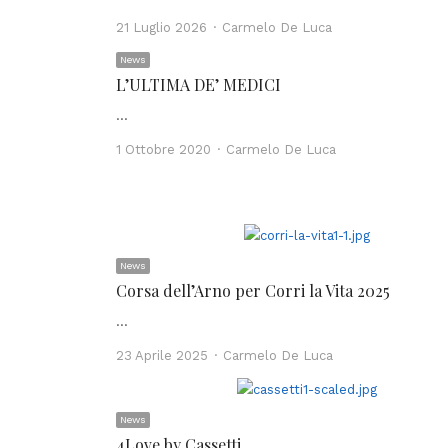
Author
21 Luglio 2026
Carmelo De Luca
News
L’ULTIMA DE’ MEDICI
…
Author
1 Ottobre 2020
Carmelo De Luca
News
Corsa dell’Arno per Corri la Vita 2025
…
Author
23 Aprile 2025
Carmelo De Luca
News
4Love by Cassetti