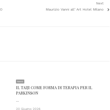
Next
Next
TO
Maurizio Vanni all’ Art Hotel Milano
post:
News
IL TAIJI COME FORMA DI TERAPIA PER IL
PARKINSON
…
20 Giugno 2026