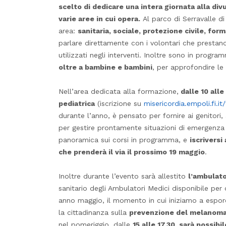
scelto di dedicare una intera giornata alla di
varie aree in cui opera.
Al parco di Serravalle di
area:
sanitaria, sociale, protezione civile, for
parlare direttamente con i volontari che prestano
utilizzati negli interventi. Inoltre sono in progr
oltre a bambine e bambini
, per approfondire le
Nell’area dedicata alla formazione,
dalle 10 alle
pediatrica
(iscrizione su
misericordia.empoli.fi.i
durante l’anno, è pensato per fornire ai genitori
per gestire prontamente situazioni di emergenza
panoramica sui corsi in programma, e
iscriversi
che prenderà il via il prossimo 19 maggio
.
Inoltre durante l’evento sarà allestito
l’ambulato
sanitario degli Ambulatori Medici disponibile per 
anno maggio, il momento in cui iniziamo a esporc
la cittadinanza sulla
prevenzione del melanom
nel pomeriggio, dalle
15 alle 17.30, sarà possib