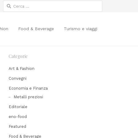
Ricerca
per:
hion
Food & Beverage
Turismo e viaggi
Categorie
Art & Fashion
Convegni
Economia e Finanza
Share
Metalli preziosi
his
Editoriale
post
eno-food
Featured
Food & Beverage