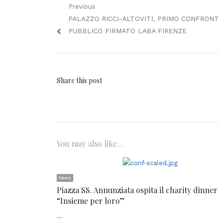
Navigazione
Previous
Previous
PALAZZO RICCI-ALTOVITI, PRIMO CONFRON
articoli
post:
PUBBLICO FIRMATO LABA FIRENZE
Share this post
You may also like...
News
Piazza SS. Annunziata ospita il charity dinner
“Insieme per loro”
…