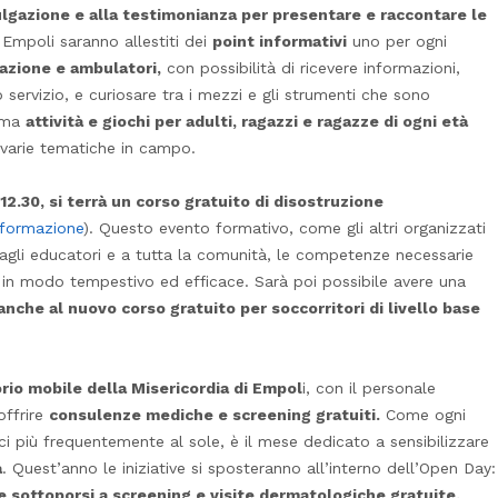
vulgazione e alla testimonianza per presentare e raccontare le
 Empoli saranno allestiti dei
point informativi
uno per ogni
mazione e ambulatori,
con possibilità di ricevere informazioni,
 servizio, e curiosare tra i mezzi e gli strumenti che sono
amma
attività e giochi per adulti, ragazzi e ragazze di ogni età
 varie tematiche in campo.
 12.30, si terrà un corso gratuito di disostruzione
t/formazione
). Questo evento formativo, come gli altri organizzati
, agli educatori e a tutta la comunità, le competenze necessarie
 in modo tempestivo ed efficace. Sarà poi possibile avere una
 anche al nuovo corso gratuito per soccorritori di livello base
rio mobile della Misericordia di Empol
i, con il personale
offrire
consulenze mediche e screening gratuiti.
Come ogni
i più frequentemente al sole, è il mese dedicato a sensibilizzare
a
. Quest’anno le iniziative si sposteranno all’interno dell’Open Day:
ile sottoporsi a screening e visite dermatologiche gratuite.