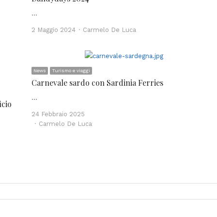
…
Author
2 Maggio 2024
Carmelo De Luca
News
Turismo e viaggi
Carnevale sardo con Sardinia Ferries
…
icio
24 Febbraio 2025
Author
Carmelo De Luca