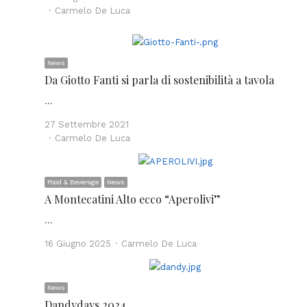
Author
Carmelo De Luca
News
Da Giotto Fanti si parla di sostenibilità a tavola
…
27 Settembre 2021
Author
Carmelo De Luca
Food & Beverage
News
A Montecatini Alto ecco “Aperolivi”
…
Author
16 Giugno 2025
Carmelo De Luca
News
Dandydays 2024