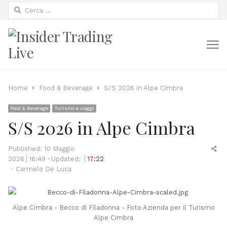
Ricerca
per:
M
Home
Food & Beverage
S/S 2026 in Alpe Cimbra
Food & Beverage
Turismo e viaggi
S/S 2026 in Alpe Cimbra
Sh
Published:
10 Maggio
thi
2026
16:49
Updated:
17:22
Author
po
Carmelo De Luca
Alpe Cimbra - Becco di Filadonna - Foto Azienda per il Turismo
Alpe Cimbra