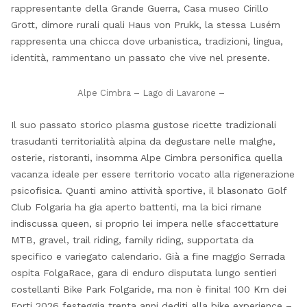
rappresentante della Grande Guerra, Casa museo Cirillo
Grott, dimore rurali quali Haus von Prukk, la stessa Lusérn
rappresenta una chicca dove urbanistica, tradizioni, lingua,
identità, rammentano un passato che vive nel presente.
Alpe Cimbra – Lago di Lavarone –
Il suo passato storico plasma gustose ricette tradizionali
trasudanti territorialità alpina da degustare nelle malghe,
osterie, ristoranti, insomma Alpe Cimbra personifica quella
vacanza ideale per essere territorio vocato alla rigenerazione
psicofisica. Quanti amino attività sportive, il blasonato Golf
Club Folgaria ha gia aperto battenti, ma la bici rimane
indiscussa queen, si proprio lei impera nelle sfaccettature
MTB, gravel, trail riding, family riding, supportata da
specifico e variegato calendario. Già a fine maggio Serrada
ospita FolgaRace, gara di enduro disputata lungo sentieri
costellanti Bike Park Folgaride, ma non è finita! 100 Km dei
Forti 2026 festeggia trenta anni dediti alla bike experience –