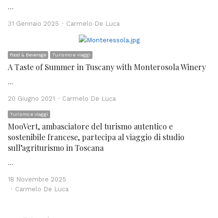
…
Author
31 Gennaio 2025
Carmelo De Luca
Food & Beverage
Turismo e viaggi
A Taste of Summer in Tuscany with Monterosola Winery
…
Author
20 Giugno 2021
Carmelo De Luca
Turismo e viaggi
MooVert, ambasciatore del turismo autentico e
sostenibile francese, partecipa al viaggio di studio
sull’agriturismo in Toscana
…
18 Novembre 2025
Author
Carmelo De Luca