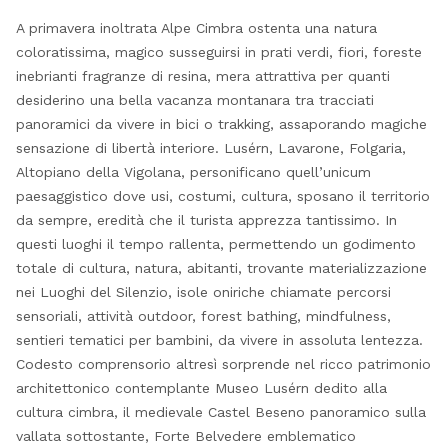
A primavera inoltrata Alpe Cimbra ostenta una natura
coloratissima, magico susseguirsi in prati verdi, fiori, foreste
inebrianti fragranze di resina, mera attrattiva per quanti
desiderino una bella vacanza montanara tra tracciati
panoramici da vivere in bici o trakking, assaporando magiche
sensazione di libertà interiore. Lusérn, Lavarone, Folgaria,
Altopiano della Vigolana, personificano quell’unicum
paesaggistico dove usi, costumi, cultura, sposano il territorio
da sempre, eredità che il turista apprezza tantissimo. In
questi luoghi il tempo rallenta, permettendo un godimento
totale di cultura, natura, abitanti, trovante materializzazione
nei Luoghi del Silenzio, isole oniriche chiamate percorsi
sensoriali, attività outdoor, forest bathing, mindfulness,
sentieri tematici per bambini, da vivere in assoluta lentezza.
Codesto comprensorio altresì sorprende nel ricco patrimonio
architettonico contemplante Museo Lusérn dedito alla
cultura cimbra, il medievale Castel Beseno panoramico sulla
vallata sottostante, Forte Belvedere emblematico