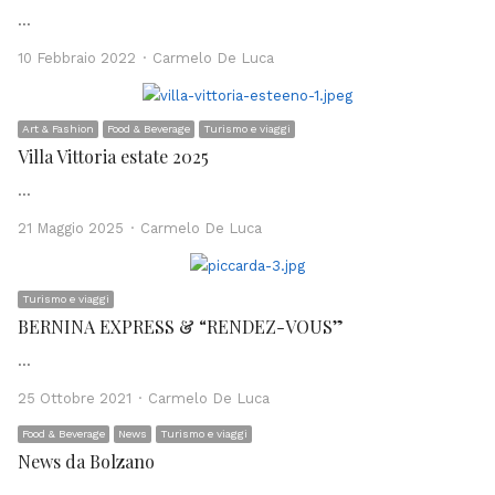
…
Author
10 Febbraio 2022
Carmelo De Luca
Art & Fashion
Food & Beverage
Turismo e viaggi
Villa Vittoria estate 2025
…
Author
21 Maggio 2025
Carmelo De Luca
Turismo e viaggi
BERNINA EXPRESS & “RENDEZ-VOUS”
…
Author
25 Ottobre 2021
Carmelo De Luca
Food & Beverage
News
Turismo e viaggi
News da Bolzano