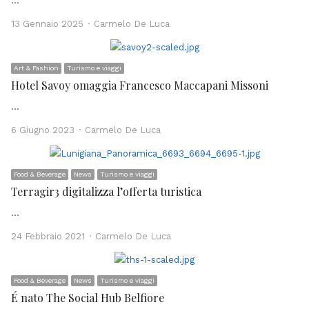
…
Author
13 Gennaio 2025
Carmelo De Luca
Art & Fashion
Turismo e viaggi
Hotel Savoy omaggia Francesco Maccapani Missoni
…
Author
6 Giugno 2023
Carmelo De Luca
Food & Beverage
News
Turismo e viaggi
Terragir3 digitalizza l’offerta turistica
…
Author
24 Febbraio 2021
Carmelo De Luca
Food & Beverage
News
Turismo e viaggi
É nato The Social Hub Belfiore