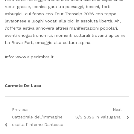
ruote grasse, iconica gara tra paesaggi, boschi, forti
asburgici, cui fanno eco Tour Transalp 2026 con tappa
lavaronese e luoghi vocati alla bici in assoluta libertà. Ah,
l’offerta estiva annovera altresì manifestazioni popolari,
eventi enogastronomici, momenti culturali trovanti apice ne
La Brava Part, omaggio alla cultura alpina.
Info: www.alpecimbra.it
Carmelo De Luca
Navigazione
Previous
Next
Previous
Next
Cattedrale dell’Immagine
S/S 2026 in Valsugana
articoli
post:
post:
ospita l’Inferno Dantesco