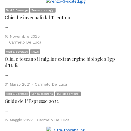
Food & Beverage
Turismo e viaggi
Chicche invernali dal Trentino
…
16 Novembre 2025
Author
Carmelo De Luca
Food & Beverage
News
Olio, è toscano il miglior extravergine biologico Igp
d’Italia
…
Author
31 Marzo 2021
Carmelo De Luca
Food & Beverage
Senza categoria
Turismo e viaggi
Guide de L’Espresso 2022
…
Author
12 Maggio 2022
Carmelo De Luca