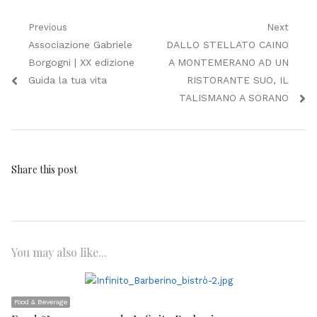
Navigazione
Previous
Next
Previous
Next
Associazione Gabriele
DALLO STELLATO CAINO
articoli
post:
post:
Borgogni | XX edizione
A MONTEMERANO AD UN
Guida la tua vita
RISTORANTE SUO, IL
TALISMANO A SORANO
Share this post
You may also like...
Food & Beverage