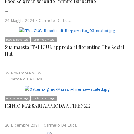
Food & green secondo Infinito Barberino
…
Author
24 Maggio 2024
Carmelo De Luca
Food & Beverage
Turismo e viaggi
Sua maestà ITALICUS approda al fiorentino The Social
Hub
…
22 Novembre 2022
Author
Carmelo De Luca
Food & Beverage
Turismo e viaggi
IGINIO MASSARI APPRODA A FIRENZE
…
Author
26 Dicembre 2021
Carmelo De Luca