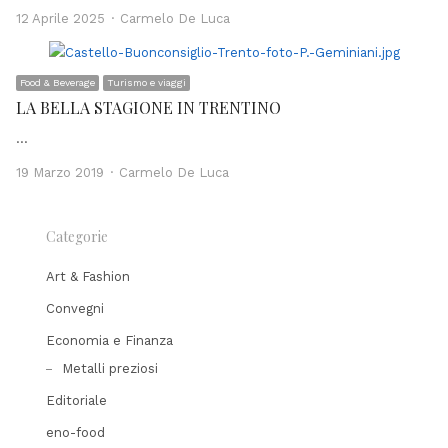
Author
12 Aprile 2025
Carmelo De Luca
Food & Beverage
Turismo e viaggi
LA BELLA STAGIONE IN TRENTINO
…
Author
19 Marzo 2019
Carmelo De Luca
Categorie
Art & Fashion
Convegni
Economia e Finanza
Metalli preziosi
Editoriale
eno-food