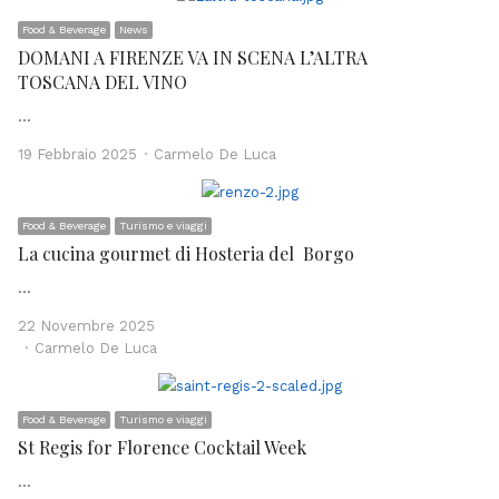
Food & Beverage
News
DOMANI A FIRENZE VA IN SCENA L’ALTRA
TOSCANA DEL VINO
…
Author
19 Febbraio 2025
Carmelo De Luca
Food & Beverage
Turismo e viaggi
La cucina gourmet di Hosteria del Borgo
…
22 Novembre 2025
Author
Carmelo De Luca
Food & Beverage
Turismo e viaggi
St Regis for Florence Cocktail Week
…