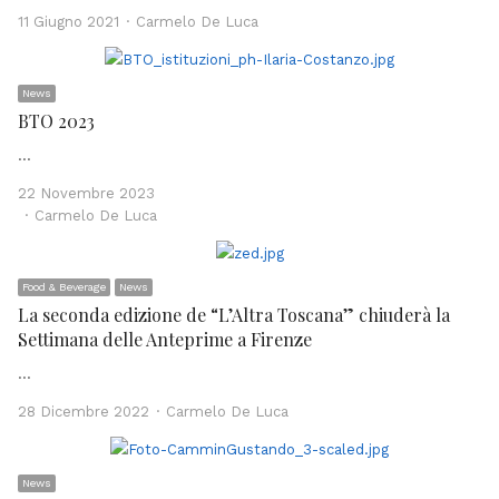
Author
11 Giugno 2021
Carmelo De Luca
News
BTO 2023
…
22 Novembre 2023
Author
Carmelo De Luca
Food & Beverage
News
La seconda edizione de “L’Altra Toscana” chiuderà la
Settimana delle Anteprime a Firenze
…
Author
28 Dicembre 2022
Carmelo De Luca
News