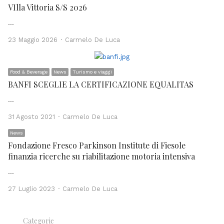
VIlla Vittoria S/S 2026
…
Author
23 Maggio 2026
Carmelo De Luca
Food & Beverage
News
Turismo e viaggi
BANFI SCEGLIE LA CERTIFICAZIONE EQUALITAS
…
Author
31 Agosto 2021
Carmelo De Luca
News
Fondazione Fresco Parkinson Institute di Fiesole
finanzia ricerche su riabilitazione motoria intensiva
…
Author
27 Luglio 2023
Carmelo De Luca
Categorie