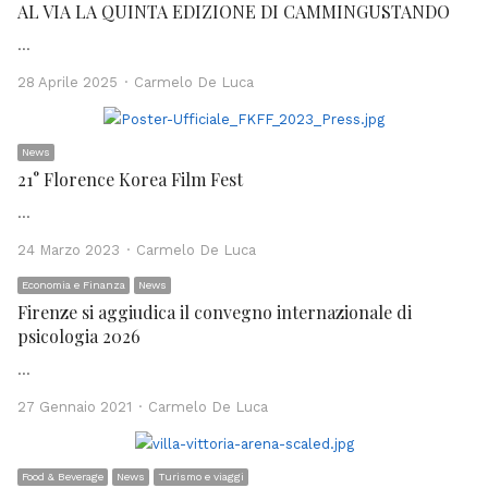
AL VIA LA QUINTA EDIZIONE DI CAMMINGUSTANDO
…
Author
28 Aprile 2025
Carmelo De Luca
News
21° Florence Korea Film Fest
…
Author
24 Marzo 2023
Carmelo De Luca
Economia e Finanza
News
Firenze si aggiudica il convegno internazionale di
psicologia 2026
…
Author
27 Gennaio 2021
Carmelo De Luca
Food & Beverage
News
Turismo e viaggi