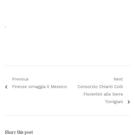
.
Navigazione
Previous
Next
Previous
Next
Firenze omaggia il Messico
Consorzio Chianti Colli
articoli
post:
post:
Fiorentini alle Serre
Torrigiani
Share this post