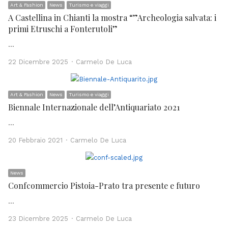
Art & Fashion
News
Turismo e viaggi
A Castellina in Chianti la mostra “”Archeologia salvata: i
primi Etruschi a Fonterutoli”
…
Author
22 Dicembre 2025
Carmelo De Luca
Art & Fashion
News
Turismo e viaggi
Biennale Internazionale dell’Antiquariato 2021
…
Author
20 Febbraio 2021
Carmelo De Luca
News
Confcommercio Pistoia-Prato tra presente e futuro
…
Author
23 Dicembre 2025
Carmelo De Luca