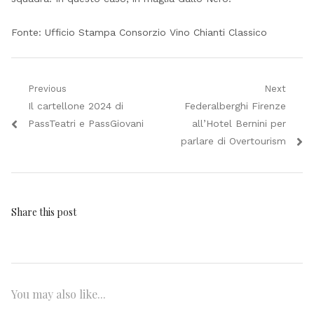
Fonte: Ufficio Stampa Consorzio Vino Chianti Classico
Navigazione
Previous
Next
Previous
Next
Il cartellone 2024 di
Federalberghi Firenze
articoli
post:
post:
PassTeatri e PassGiovani
all’Hotel Bernini per
parlare di Overtourism
Share this post
You may also like...