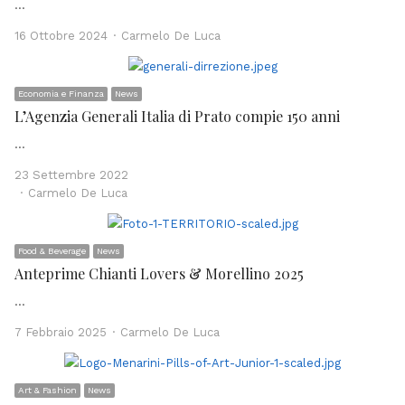
…
Author
16 Ottobre 2024
Carmelo De Luca
Economia e Finanza
News
L’Agenzia Generali Italia di Prato compie 150 anni
…
23 Settembre 2022
Author
Carmelo De Luca
Food & Beverage
News
Anteprime Chianti Lovers & Morellino 2025
…
Author
7 Febbraio 2025
Carmelo De Luca
Art & Fashion
News