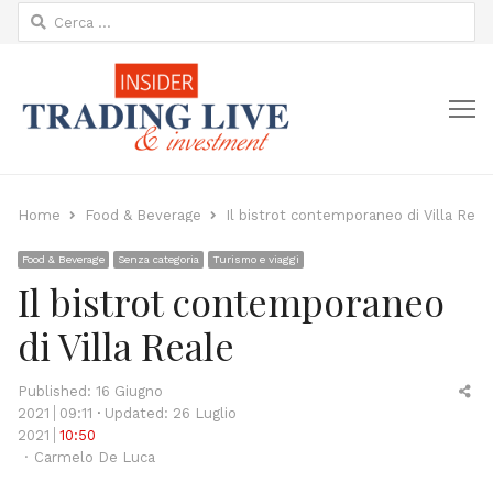
Ricerca
per:
M
Home
Food & Beverage
Il bistrot contemporaneo di Villa Real
Food & Beverage
Senza categoria
Turismo e viaggi
Il bistrot contemporaneo
di Villa Reale
Sh
Published:
16 Giugno
thi
2021
09:11
Updated: 26 Luglio
po
2021
10:50
Author
Carmelo De Luca