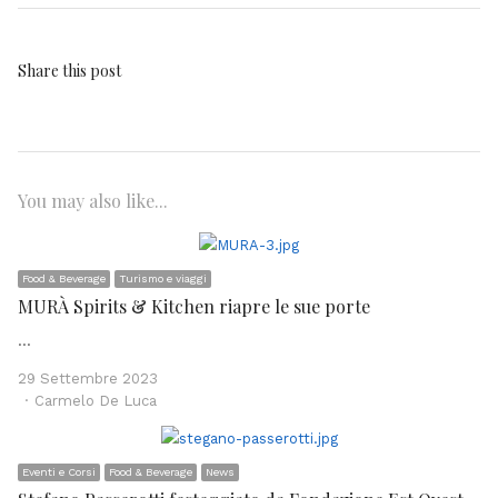
Share this post
You may also like...
Food & Beverage
Turismo e viaggi
MURÀ Spirits & Kitchen riapre le sue porte
…
29 Settembre 2023
Author
Carmelo De Luca
Eventi e Corsi
Food & Beverage
News