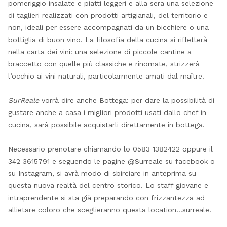
pomeriggio insalate e piatti leggeri e alla sera una selezione
di taglieri realizzati con prodotti artigianali, del territorio e
non, ideali per essere accompagnati da un bicchiere o una
bottiglia di buon vino. La filosofia della cucina si rifletterà
nella carta dei vini: una selezione di piccole cantine a
braccetto con quelle più classiche e rinomate, strizzerà
l’occhio ai vini naturali, particolarmente amati dal maître.
SurReale
vorrà dire anche Bottega: per dare la possibilità di
gustare anche a casa i migliori prodotti usati dallo chef in
cucina, sarà possibile acquistarli direttamente in bottega.
Necessario prenotare chiamando lo 0583 1382422 oppure il
342 3615791 e seguendo le pagine @Surreale su facebook o
su Instagram, si avrà modo di sbirciare in anteprima su
questa nuova realtà del centro storico. Lo staff giovane e
intraprendente si sta già preparando con frizzantezza ad
allietare coloro che sceglieranno questa location…surreale.