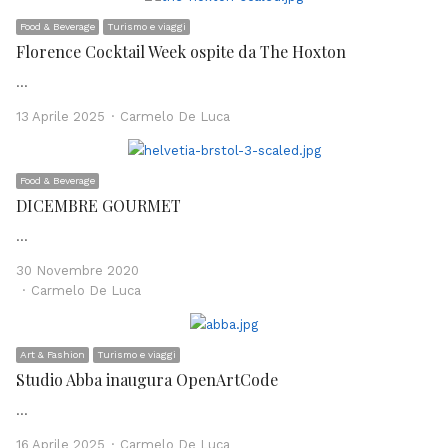
Food & Beverage
Turismo e viaggi
Florence Cocktail Week ospite da The Hoxton
…
Author
13 Aprile 2025
Carmelo De Luca
Food & Beverage
DICEMBRE GOURMET
…
30 Novembre 2020
Author
Carmelo De Luca
Art & Fashion
Turismo e viaggi
Studio Abba inaugura OpenArtCode
…
Author
16 Aprile 2025
Carmelo De Luca