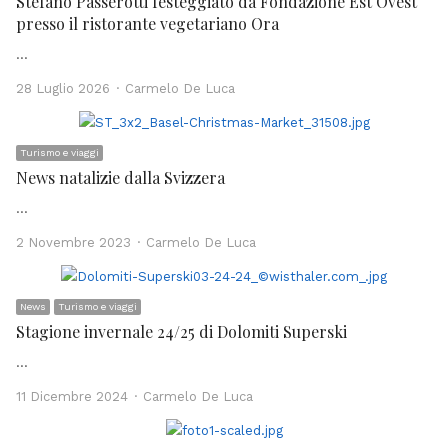
Stefano Passerotti festeggiato da Fondazione Est Ovest
presso il ristorante vegetariano Ora
…
Author
28 Luglio 2026
Carmelo De Luca
Turismo e viaggi
News natalizie dalla Svizzera
…
Author
2 Novembre 2023
Carmelo De Luca
News
Turismo e viaggi
Stagione invernale 24/25 di Dolomiti Superski
…
Author
11 Dicembre 2024
Carmelo De Luca