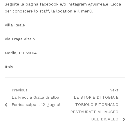
Seguite la pagina facebook e/o instagram @Surreale_lucca
per conoscere lo staff, la location e il menù!
Villa Reale
Via Fraga Alta 2
Marlia, LU 55014
Italy
Navigazione
Previous
Next
Previous
Next
La Freccia Gialla di Elba
LE STORIE DI TOBIA E
articoli
post:
post:
Ferries salpa il 12 giugno!
TOBIOLO RITORNANO
RESTAURATE AL MUSEO
DEL BIGALLO