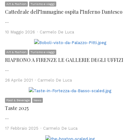
Art & Fashion
Turismo e viaggi
Cattedrale dell’Immagine ospita l’Inferno Dantesco
…
Author
10 Maggio 2026
Carmelo De Luca
Art & Fashion
Turismo e viaggi
RIAPRONO A FIRENZE LE GALLERIE DEGLI UFFIZI
…
Author
26 Aprile 2021
Carmelo De Luca
Food & Beverage
News
Taste 2025
…
Author
17 Febbraio 2025
Carmelo De Luca