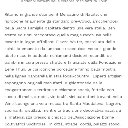
Addobbi natalizi della celebre manifattura Thun
Ritorno in grande stile per il Mercatino di Natale, che
ripropone finalmente gli standard pre-Covid, arricchendosi
della Sacra Famiglia ospitata dentro una vera stalla. Ben
trenta edizioni raccontano quella magia racchiusa nelle
casette in legno affollanti Piazza Walter, costellata dallo
scintillio emanato da luminarie ossequiose verso il grande
abete ricco in addobbi richiamanti desideri reconditi dei
bambini in cura presso strutture finanziate dalla Fondazione
Lene Thun, le cui iconiche porcellane fanno bella mostra
nella lignea bancarella in stile local-country. Esperti artigiani
espongono originali manufatti e ghiottonerie della
enogastronomia territoriale chiamate speck, frittelle con
succo di mele, strudel, vin brulé, vini autoctoni trovanti nella
Wine Lounge una vera mecca tra Santa Maddalena, Lagrein,
spumanti, distillati, mentre la tradizione decorativa natalizia
si materializza presso il chiosco dell’Associazione Donne
Coltivatrici Sudtirolesi. In città, strade, cortili, palazzi storici,