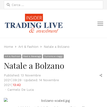
Ricerca
per:
M
Home
Art & Fashion
Natale a Bolzano
Art & Fashion
Food & Beverage
Turismo e viaggi
Natale a Bolzano
Sh
Published:
13 Novembre
thi
2021
09:29
Updated: 14 Novembre
po
2021
13:42
Author
Carmelo De Luca