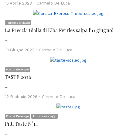
Author
16 Aprile 2023
Carmelo De Luca
Turismo e viaggi
La Freccia Gialla di Elba Ferries salpa l’11 giugno!
…
Author
10 Giugno 2022
Carmelo De Luca
Food & Beverage
TASTE 2026
…
Author
12 Febbraio 2026
Carmelo De Luca
Food & Beverage
Turismo e viaggi
Pitti Taste N°14
…