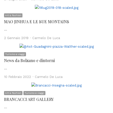
Art & Fashion
MAO JINHUA E LE SUE MONTAINS
…
Author
2 Gennaio 2019
Carmelo De Luca
Turismo e viaggi
News da Bolzano e dintorni
…
Author
10 Febbraio 2022
Carmelo De Luca
Art & Fashion
Turismo e viaggi
BRANCACCI ART GALLERY
…