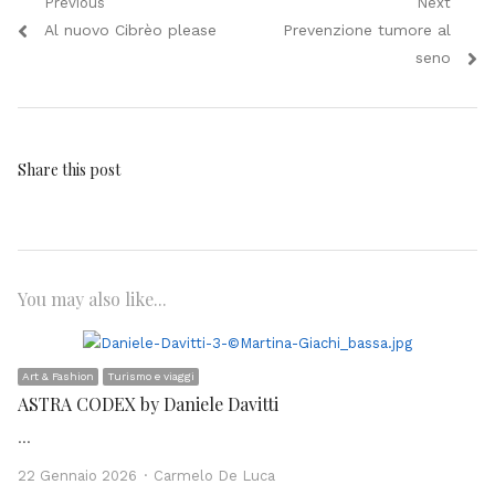
Navigazione
Previous
Next
Previous
Next
Al nuovo Cibrèo please
Prevenzione tumore al
articoli
post:
post:
seno
Share this post
You may also like...
Art & Fashion
Turismo e viaggi
ASTRA CODEX by Daniele Davitti
…
Author
22 Gennaio 2026
Carmelo De Luca