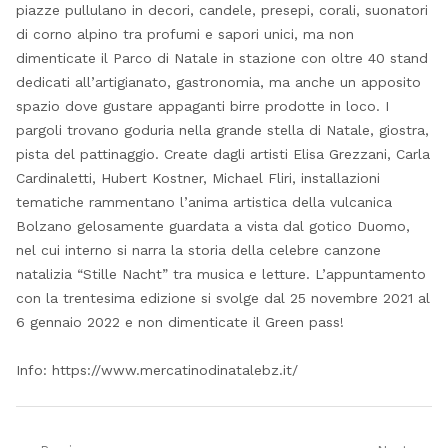
piazze pullulano in decori, candele, presepi, corali, suonatori
di corno alpino tra profumi e sapori unici, ma non
dimenticate il Parco di Natale in stazione con oltre 40 stand
dedicati all’artigianato, gastronomia, ma anche un apposito
spazio dove gustare appaganti birre prodotte in loco. I
pargoli trovano goduria nella grande stella di Natale, giostra,
pista del pattinaggio. Create dagli artisti Elisa Grezzani, Carla
Cardinaletti, Hubert Kostner, Michael Fliri, installazioni
tematiche rammentano l’anima artistica della vulcanica
Bolzano gelosamente guardata a vista dal gotico Duomo,
nel cui interno si narra la storia della celebre canzone
natalizia “Stille Nacht” tra musica e letture. L’appuntamento
con la trentesima edizione si svolge dal 25 novembre 2021 al
6 gennaio 2022 e non dimenticate il Green pass!
Info: https://www.mercatinodinatalebz.it/