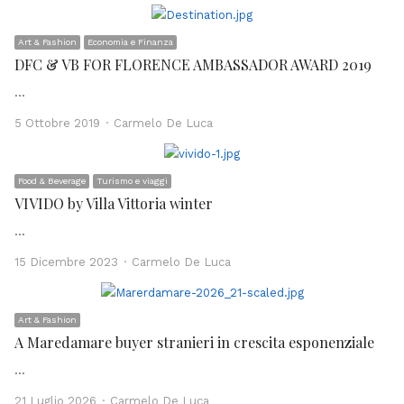
Art & Fashion
Economia e Finanza
DFC & VB FOR FLORENCE AMBASSADOR AWARD 2019
…
Author
5 Ottobre 2019
Carmelo De Luca
Food & Beverage
Turismo e viaggi
VIVIDO by Villa Vittoria winter
…
Author
15 Dicembre 2023
Carmelo De Luca
Art & Fashion
A Maredamare buyer stranieri in crescita esponenziale
…
Author
21 Luglio 2026
Carmelo De Luca