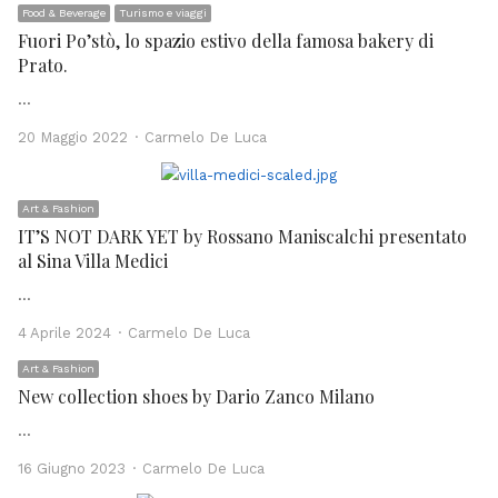
Food & Beverage
Turismo e viaggi
Fuori Po’stò, lo spazio estivo della famosa bakery di
Prato.
…
Author
20 Maggio 2022
Carmelo De Luca
Art & Fashion
IT’S NOT DARK YET by Rossano Maniscalchi presentato
al Sina Villa Medici
…
Author
4 Aprile 2024
Carmelo De Luca
Art & Fashion
New collection shoes by Dario Zanco Milano
…
Author
16 Giugno 2023
Carmelo De Luca