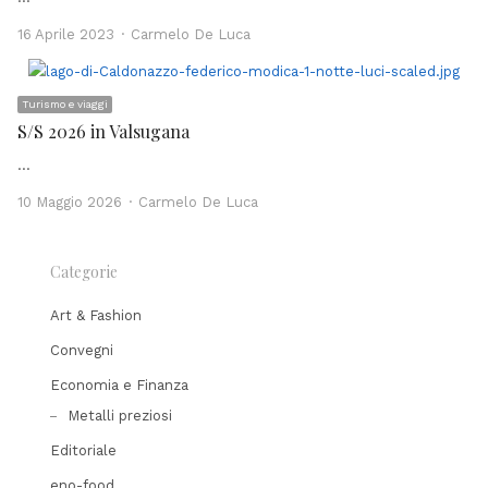
Author
16 Aprile 2023
Carmelo De Luca
Turismo e viaggi
S/S 2026 in Valsugana
…
Author
10 Maggio 2026
Carmelo De Luca
Categorie
Art & Fashion
Convegni
Economia e Finanza
Metalli preziosi
Editoriale
eno-food