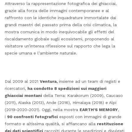
Attraverso la rappresentazione fotografica dei ghiacciai,
grazie alla forza delle immagini contemporanee e al
raffronto con le identiche inquadrature immortalate dai
grandi maestri del passato prima della crisi climatica, la
mostra comunica in modo inequivocabile gli effetti del
riscaldamento globale sugli ecosistemi, proponendo al
visitatore un’intensa riflessione sul rapporto che lega la
specie umana e l’ambiente naturale.
Dal 2009 al 2021
Ventura,
insieme ad un team di registi e
ricercatori,
ha condotto 8 spedizioni sui maggiori
ghiacciai
montani
della Terra: Karakorum (2009), Caucaso
(2011), Alaska (2013), Ande (2016), Himalaya (2018) e Alpi
(2019-2020-2021). Oggi, nella mostra
EARTH’S MEMORY
,
i
90 confronti fotografici
esposti con immagini di grande
formato e altissima qualità, si affiancano alla
restituzione
dei dati scientifici
raccolti durante le spedizioni e divulgati