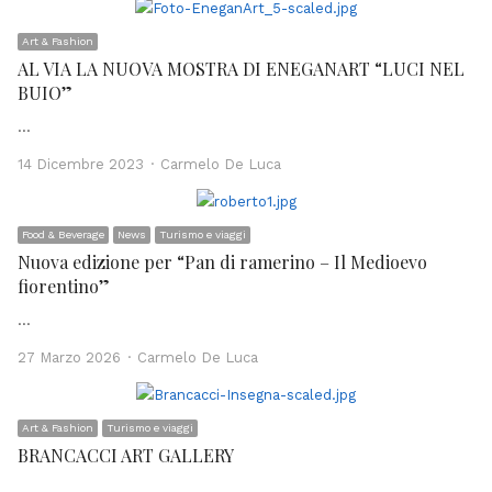
Art & Fashion
AL VIA LA NUOVA MOSTRA DI ENEGANART “LUCI NEL
BUIO”
…
Author
14 Dicembre 2023
Carmelo De Luca
Food & Beverage
News
Turismo e viaggi
Nuova edizione per “Pan di ramerino – Il Medioevo
fiorentino”
…
Author
27 Marzo 2026
Carmelo De Luca
Art & Fashion
Turismo e viaggi
BRANCACCI ART GALLERY
…