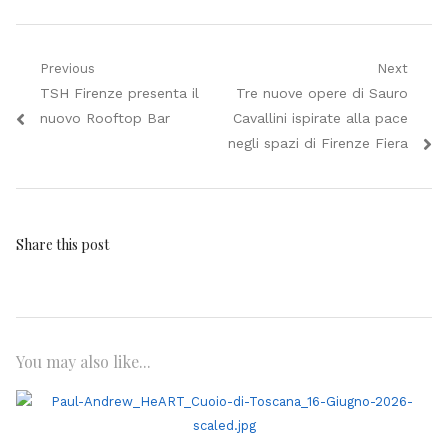
Navigazione
Previous
Next
Previous
Next
TSH Firenze presenta il
Tre nuove opere di Sauro
articoli
post:
post:
nuovo Rooftop Bar
Cavallini ispirate alla pace
negli spazi di Firenze Fiera
Share this post
You may also like...