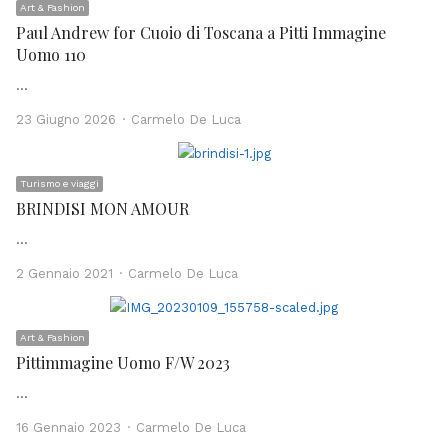
Art & Fashion
Paul Andrew for Cuoio di Toscana a Pitti Immagine
Uomo 110
…
Author
23 Giugno 2026
Carmelo De Luca
Turismo e viaggi
BRINDISI MON AMOUR
…
Author
2 Gennaio 2021
Carmelo De Luca
Art & Fashion
Pittimmagine Uomo F/W 2023
…
Author
16 Gennaio 2023
Carmelo De Luca