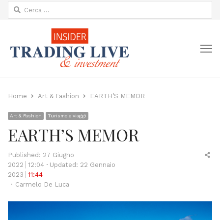
Ricerca
per:
M
Home
Art & Fashion
EARTH’S MEMOR
Art & Fashion
Turismo e viaggi
EARTH’S MEMOR
Sh
Published:
27 Giugno
thi
2022
12:04
Updated: 22 Gennaio
po
2023
11:44
Author
Carmelo De Luca