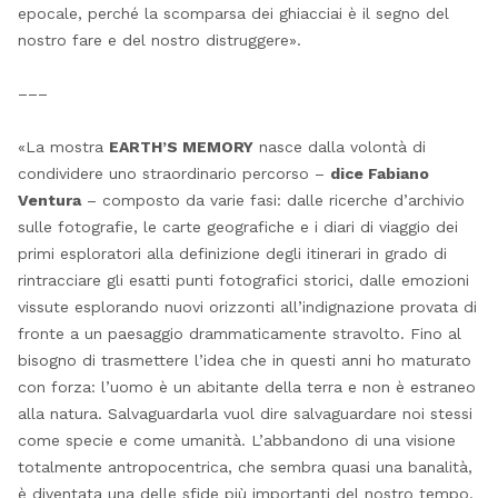
epocale, perché la scomparsa dei ghiacciai è il segno del
nostro fare e del nostro distruggere».
–––
«La mostra
EARTH’S MEMORY
nasce dalla volontà di
condividere uno straordinario percorso –
dice Fabiano
Ventura
– composto da varie fasi: dalle ricerche d’archivio
sulle fotografie, le carte geografiche e i diari di viaggio dei
primi esploratori alla definizione degli itinerari in grado di
rintracciare gli esatti punti fotografici storici, dalle emozioni
vissute esplorando nuovi orizzonti all’indignazione provata di
fronte a un paesaggio drammaticamente stravolto. Fino al
bisogno di trasmettere l’idea che in questi anni ho maturato
con forza: l’uomo è un abitante della terra e non è estraneo
alla natura. Salvaguardarla vuol dire salvaguardare noi stessi
come specie e come umanità. L’abbandono di una visione
totalmente antropocentrica, che sembra quasi una banalità,
è diventata una delle sfide più importanti del nostro tempo.