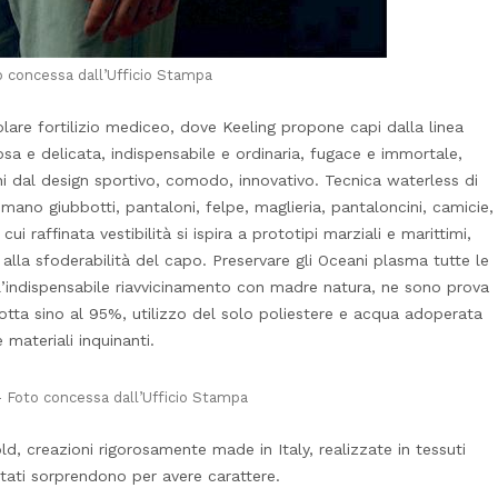
o concessa dall’Ufficio Stampa
colare fortilizio mediceo, dove Keeling propone capi dalla linea
rosa e delicata, indispensabile e ordinaria, fugace e immortale,
ioni dal design sportivo, comodo, innovativo. Tecnica waterless di
asmano giubbotti, pantaloni, felpe, maglieria, pantaloncini, camicie,
 cui raffinata vestibilità si ispira a prototipi marziali e marittimi,
alla sfoderabilità del capo. Preservare gli Oceani plasma tutte le
ll’indispensabile riavvicinamento con madre natura, ne sono prova
idotta sino al 95%, utilizzo del solo poliestere e acqua adoperata
materiali inquinanti.
– Foto concessa dall’Ufficio Stampa
, creazioni rigorosamente made in Italy, realizzate in tessuti
ltati sorprendono per avere carattere.