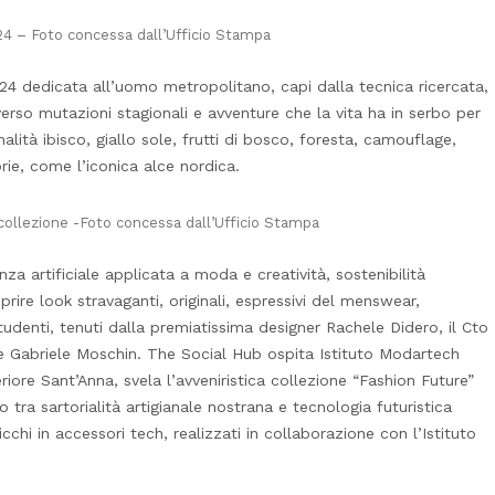
 – Foto concessa dall’Ufficio Stampa
 dedicata all’uomo metropolitano, capi dalla tecnica ricercata,
erso mutazioni stagionali e avventure che la vita ha in serbo per
lità ibisco, giallo sole, frutti di bosco, foresta, camouflage,
ie, come l’iconica alce nordica.
ollezione -Foto concessa dall’Ufficio Stampa
nza artificiale applicata a moda e creatività, sostenibilità
rire look stravaganti, originali, espressivi del menswear,
udenti, tenuti dalla premiatissima designer Rachele Didero, il Cto
ale Gabriele Moschin. The Social Hub ospita Istituto Modartech
iore Sant’Anna, svela l’avveniristica collezione “Fashion Future”
io tra sartorialità artigianale nostrana e tecnologia futuristica
ricchi in accessori tech, realizzati in collaborazione con l’Istituto