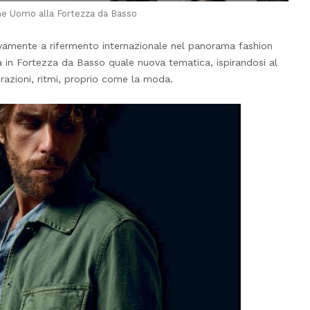
ne Uomo alla Fortezza da Basso
amente a rifermento internazionale nel panorama fashion
 in Fortezza da Basso quale nuova tematica, ispirandosi al
razioni, ritmi, proprio come la moda.