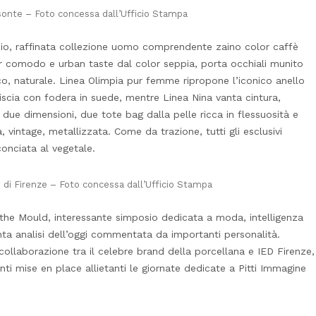
isonte – Foto concessa dall’Ufficio Stampa
ccio, raffinata collezione uomo comprendente zaino color caffè
r comodo e urban taste dal color seppia, porta occhiali munito
osco, naturale. Linea Olimpia pur femme ripropone l’iconico anello
liscia con fodera in suede, mentre Linea Nina vanta cintura,
 due dimensioni, due tote bag dalla pelle ricca in flessuosità e
, vintage, metallizzata. Come da trazione, tutti gli esclusivi
conciata al vegetale.
 di Firenze – Foto concessa dall’Ufficio Stampa
 the Mould, interessante simposio dedicata a moda, intelligenza
enta analisi dell’oggi commentata da importanti personalità.
ollaborazione tra il celebre brand della porcellana e IED Firenze,
nti mise en place allietanti le giornate dedicate a Pitti Immagine