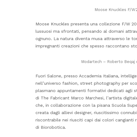
Moose Knuckles F/W24
Moose Knuckles presenta una collezione F/W 2024
lussuosi ma sfrontati, pensando al domani attrav
ognuno. La natura diventa musa attraverso le tona
impregnanti creazioni che spesso raccontano stor
Modartech – Roberto Beqaj c
Fuori Salone, presso Accademia Italiana, intellige
nell’universo fashion, street photography per scop
plasmano appuntamenti formativi dedicati agli st
di The Fabricant Marco Marchesi, l’artista digit
che, in collaborazione con la pisana Scuola Super
creata dagli allievi designer, riuscitissimo connub
riscontrabile nei riusciti capi dai colori cangianti 
di Biorobotica.