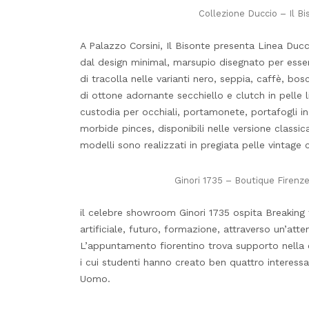
Collezione Duccio – Il B
A Palazzo Corsini, Il Bisonte presenta Linea Du
dal design minimal, marsupio disegnato per esse
di tracolla nelle varianti nero, seppia, caffè, b
di ottone adornante secchiello e clutch in pelle 
custodia per occhiali, portamonete, portafogli in
morbide pinces, disponibili nelle versione classica
modelli sono realizzati in pregiata pelle vintage 
Ginori 1735 – Boutique Firenze
il celebre showroom Ginori 1735 ospita Breaking
artificiale, futuro, formazione, attraverso un’att
L’appuntamento fiorentino trova supporto nella c
i cui studenti hanno creato ben quattro interessa
Uomo.