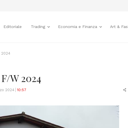
Editoriale
Trading
Economia e Finanza
Art & Fas
W 2024
 F/W 2024
rzo 2024
10:57
t