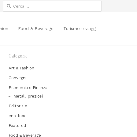
Ricerca
per:
hion
Food & Beverage
Turismo e viaggi
Categorie
Art & Fashion
Convegni
Economia e Finanza
Share
Metalli preziosi
his
Editoriale
post
eno-food
Featured
Food & Beverage