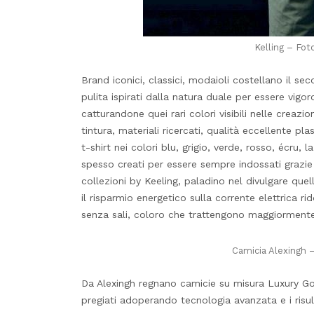
Kelling – Fot
Brand iconici, classici, modaioli costellano il se
pulita ispirati dalla natura duale per essere vigo
catturandone quei rari colori visibili nelle creaz
tintura, materiali ricercati, qualità eccellente pl
t-shirt nei colori blu, grigio, verde, rosso, écru, la
spesso creati per essere sempre indossati grazie 
collezioni by Keeling, paladino nel divulgare que
il risparmio energetico sulla corrente elettrica r
senza sali, coloro che trattengono maggiormente 
Camicia Alexingh 
Da Alexingh regnano camicie su misura Luxury Gold
pregiati adoperando tecnologia avanzata e i risu