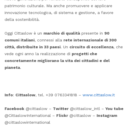
patrimonio culturale. Ma anche promuovere e applicare
innovazione tecnologica, di sistema e gestione, a favore
della sostenibilità.
Oggi Cittaslow è un
marchio di qualità
presente in
90
comuni italiani
, connessi alla
rete internazionale di 300
città, distribuite in 33 paesi
. Un
circuito di eccellenza
, che
vede ogni anno la realizzazione di
progetti che
concretamente migliorano la vita dei cittadini e del
pianeta
.
Info
:
Cittaslow
, tel. +39 0763341818 –
www.cittaslow.it
Facebook
@cittaslow –
Twitter
@cittaslow_intl –
You tube
@CittaslowInternational –
Flickr
@cittaslow –
Instagram
@cittaslowinternational