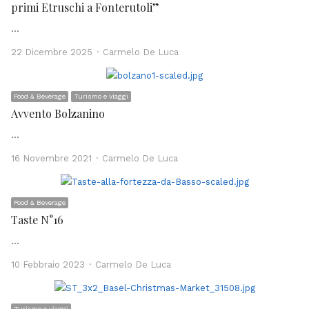
primi Etruschi a Fonterutoli”
…
Author
22 Dicembre 2025
Carmelo De Luca
Food & Beverage
Turismo e viaggi
Avvento Bolzanino
…
Author
16 Novembre 2021
Carmelo De Luca
Food & Beverage
Taste N°16
…
Author
10 Febbraio 2023
Carmelo De Luca
Turismo e viaggi