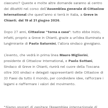
ciascuno? Queste e molte altre domande saranno al centro
dei dibattiti nel corso dell’
Assemblea generale di Cittaslow
International
che quest’anno si terrà in Italia, a
Greve in
Chianti
,
dal 19 al 21 giugno 2026
.
Dopo 27 anni,
Cittaslow “torna a casa”
: tutto ebbe inizio,
infatti, proprio a Greve in Chianti, grazie a un’idea illuminata e
lungimirante di
Paolo Saturnini
, l’allora sindaco grevigiano.
L’evento, che vedrà in prima linea
Mauro Migliorini
,
presidente di Cittaslow International, e
Paolo Sottani
,
Sindaco di Greve in Chianti, riunirà nel cuore della Toscana
oltre 300 sindaci e delegati rappresentanti delle Cittaslow di
33 Paesi da tutto il mondo, per condividere idee, rafforzare i
legami e riaffermare i valori del movimento.
“
Siamo onorati di ospitare l’Assemblea internazionale di