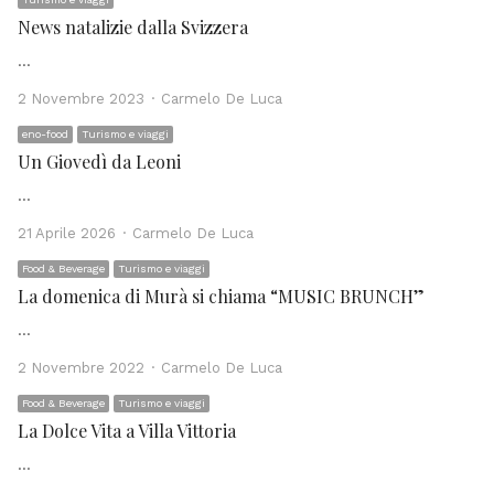
News natalizie dalla Svizzera
…
Author
2 Novembre 2023
Carmelo De Luca
eno-food
Turismo e viaggi
Un Giovedì da Leoni
…
Author
21 Aprile 2026
Carmelo De Luca
Food & Beverage
Turismo e viaggi
La domenica di Murà si chiama “MUSIC BRUNCH”
…
Author
2 Novembre 2022
Carmelo De Luca
Food & Beverage
Turismo e viaggi
La Dolce Vita a Villa Vittoria
…