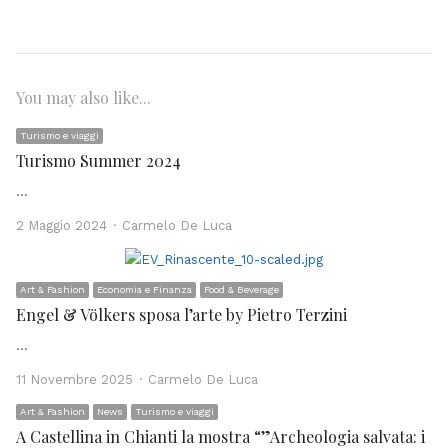
You may also like...
Turismo e viaggi
Turismo Summer 2024
…
Author
2 Maggio 2024
Carmelo De Luca
Art & Fashion
Economia e Finanza
Food & Beverage
Engel & Völkers sposa l’arte by Pietro Terzini
…
Author
11 Novembre 2025
Carmelo De Luca
Art & Fashion
News
Turismo e viaggi
A Castellina in Chianti la mostra “”Archeologia salvata: i