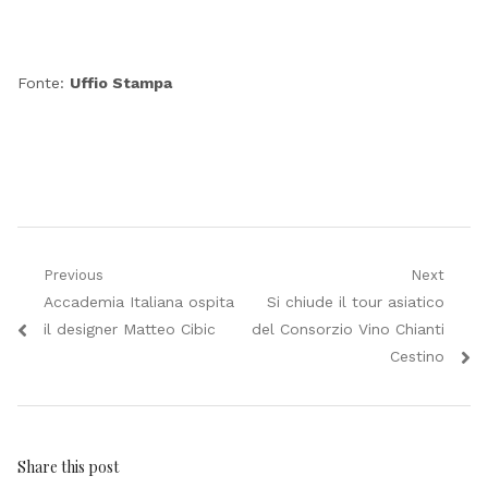
Fonte:
Uffio Stampa
Navigazione
Previous
Next
Previous
Next
Accademia Italiana ospita
Si chiude il tour asiatico
articoli
post:
post:
il designer Matteo Cibic
del Consorzio Vino Chianti
Cestino
Share this post