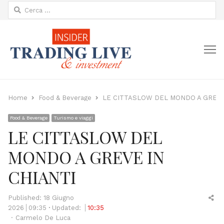
Ricerca
per:
M
Home
Food & Beverage
LE CITTASLOW DEL MONDO A GREVE
Food & Beverage
Turismo e viaggi
LE CITTASLOW DEL
MONDO A GREVE IN
CHIANTI
Sh
Published:
18 Giugno
thi
2026
09:35
Updated:
10:35
Author
po
Carmelo De Luca