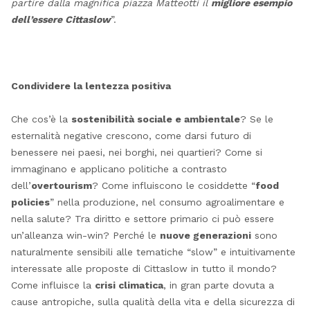
partire dalla magnifica piazza Matteotti il
migliore esempio
dell’essere Cittaslow
”.
Condividere la lentezza positiva
Che cos’è la
sostenibilità sociale e ambientale
? Se le
esternalità negative crescono, come darsi futuro di
benessere nei paesi, nei borghi, nei quartieri? Come si
immaginano e applicano politiche a contrasto
dell’
overtourism
? Come influiscono le cosiddette “
food
policies
” nella produzione, nel consumo agroalimentare e
nella salute? Tra diritto e settore primario ci può essere
un’alleanza win-win? Perché le
nuove generazioni
sono
naturalmente sensibili alle tematiche “slow” e intuitivamente
interessate alle proposte di Cittaslow in tutto il mondo?
Come influisce la
crisi climatica
, in gran parte dovuta a
cause antropiche, sulla qualità della vita e della sicurezza di