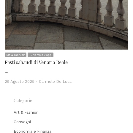
Art & Fashion
Turismo e viaggi
Fasti sabaudi di Venaria Reale
…
Author
29 Agosto 2025
Carmelo De Luca
Categorie
Art & Fashion
Convegni
Economia e Finanza