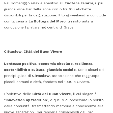
Nel pomeriggio relax e aperitivo all’
Enoteca Falorni
, il più
grande wine bar della zona con oltre 100 etichette
disponibili per la degustazione. Il long weekend si conclude
con la cena a
La Bottega del Moro
, un ristorante a
conduzione familiare nel centro di Greve.
Cittaslow, Città del Buon Vivere
Lentezza positiva, economia circolare, resilienza,
sostenibilità e cultura, giustizia sociale
. Sono alcuni dei
principi guida di
Cittaslow
, associazione che raggruppa
piccoli comuni e città, fondata nel 1999 a Orvieto.
L’obiettivo delle
Città del Buon Vivere
, il cui slogan è
“
innovation by tradition
”, è quello di preservare lo spirito
della comunità, trasmettendo memoria e conoscenza alle
nuove generazioni, per renderle consapevoli del loro