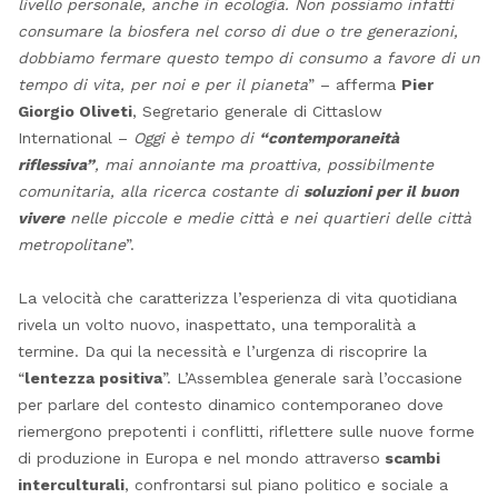
livello personale, anche in ecologia. Non possiamo infatti
consumare la biosfera nel corso di due o tre generazioni,
dobbiamo fermare questo tempo di consumo a favore di un
tempo di vita, per noi e per il pianeta
” – afferma
Pier
Giorgio Oliveti
, Segretario generale di Cittaslow
International –
Oggi è tempo di
“contemporaneità
riflessiva”
, mai annoiante ma proattiva, possibilmente
comunitaria, alla ricerca costante di
soluzioni per il buon
vivere
nelle piccole e medie città e nei quartieri delle città
metropolitane
”.
La velocità che caratterizza l’esperienza di vita quotidiana
rivela un volto nuovo, inaspettato, una temporalità a
termine. Da qui la necessità e l’urgenza di riscoprire la
“
lentezza positiva
”. L’Assemblea generale sarà l’occasione
per parlare del contesto dinamico contemporaneo dove
riemergono prepotenti i conflitti, riflettere sulle nuove forme
di produzione in Europa e nel mondo attraverso
scambi
interculturali
, confrontarsi sul piano politico e sociale a