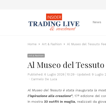
News
Home
Art & Fashion
Al Museo del Tessuto Fe
Art & Fashion
Al Museo del Tessuto
Published:
6 Luglio 2026
10:29
Updated: 9 Luglio 
Author
Carmelo De Luca
Al Museo del Tessuto è stata inaugurata la most
l’ispirazione alla creazione”
, 17ª edizione del co
In mostra
33 outfit in maglia
, realizzati da giov