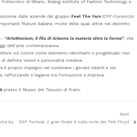
 Politecnico di Milano, Beijing Institute of Fashion Technology e
isposizione dalle aziende del gruppo
Feel The Yarn
(CPF-Consorzio
mportanti filature italiane, molte delle quali attive nel distretto
o –
“ArteMonium, Il filo di Arianna la materia oltre la forma”
, che
uaggi dell’arte contemporanea.
iflettere sul colore come elemento identitario e progettuale: non
 definire visioni e personalità creative.
a il proprio impegno nel sostenere i giovani talenti e nel
iana, rafforzando il legame tra formazione e impresa.
26
presso il Museo del Tessuto di Prato.
Next
Next
tra by
DAP Festival, il gran finale è sulle note dei Pink Floyd
post: