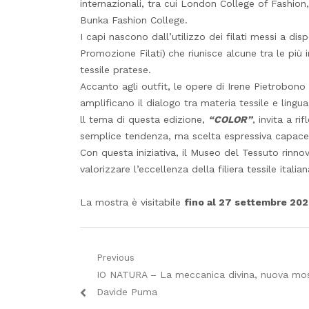
internazionali, tra cui London College of Fashion,
Bunka Fashion College.
I capi nascono dall’utilizzo dei filati messi a d
Promozione Filati)
che riunisce alcune tra le più i
tessile pratese.
Accanto agli outfit, le opere di Irene Pietrobon
amplificano il dialogo tra materia tessile e ling
ll tema di questa edizione,
“COLOR”
, invita a r
semplice tendenza, ma scelta espressiva capace di
Con questa iniziativa, il Museo del Tessuto rinnov
valorizzare l’eccellenza della filiera tessile ital
La mostra è visitabile
fino al 27 settembre 20
Navigazione
Previous
Previous
IO NATURA – La meccanica divina, nuova mos
articoli
post:
Davide Puma