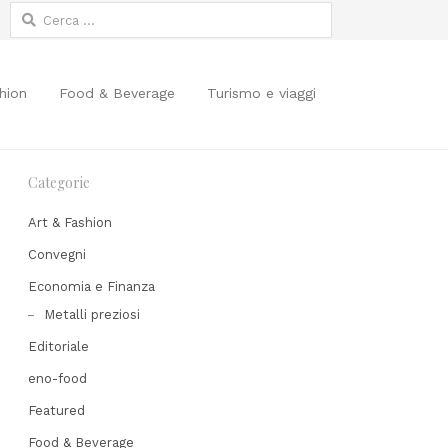
Ricerca
per:
hion
Food & Beverage
Turismo e viaggi
Categorie
Art & Fashion
Convegni
Economia e Finanza
Share
Metalli preziosi
his
Editoriale
post
eno-food
Featured
Food & Beverage