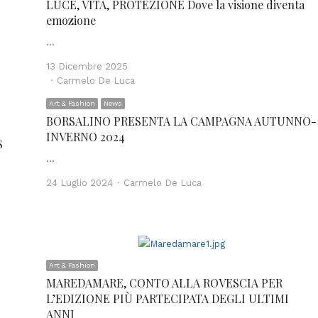
LUCE, VITA, PROTEZIONE Dove la visione diventa
emozione
…
13 Dicembre 2025
Author
Carmelo De Luca
Art & Fashion
News
BORSALINO PRESENTA LA CAMPAGNA AUTUNNO-
INVERNO 2024
S
…
Author
24 Luglio 2024
Carmelo De Luca
Art & Fashion
MAREDAMARE, CONTO ALLA ROVESCIA PER
L’EDIZIONE PIÙ PARTECIPATA DEGLI ULTIMI
ANNI