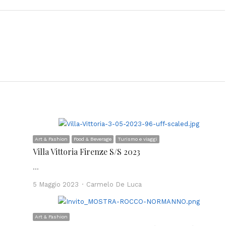
Art & Fashion
Food & Beverage
Turismo e viaggi
Villa Vittoria Firenze S/S 2023
…
Author
5 Maggio 2023
Carmelo De Luca
Art & Fashion